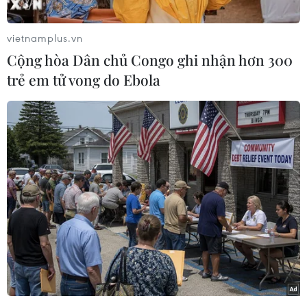
Điện Biên từng bước hình thành thị
trường tín chỉ carbon rừng
vietnamplus.vn
08/08/2026 06:50
Cộng hòa Dân chủ Congo ghi nhận hơn 300
trẻ em tử vong do Ebola
Nghệ An: Lũ cuốn cầu tạm trên sông
Nậm Nơn khiến 3 bản ở xã Mỹ Lý bị
chia cắt
08/08/2026 06:36