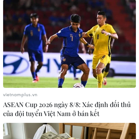
An Giang: Các bãi rác quá tải trong
khi dự án xử lý tập trung chậm tiến
độ
08/08/2026 05:39
Đà Nẵng tìm "lời giải bài toán" an
ninh nguồn nước
vietnamplus.vn
08/08/2026 05:05
ASEAN Cup 2026 ngày 8/8: Xác định đối thủ
của đội tuyển Việt Nam ở bán kết
Kết luận số 75-KL/TW: Cà Mau chủ
động thích ứng với biến đổi khí hậu