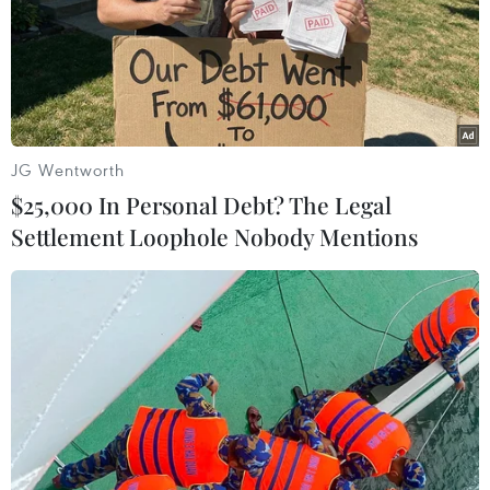
Gỡ khó khăn triển khai dự án trọng
điểm quốc gia hồ Ka Pét
07/08/2026 11:24
JG Wentworth
$25,000 In Personal Debt? The Legal
Indonesia nỗ lực khống chế cháy
Settlement Loophole Nobody Mentions
rừng tại Vườn Quốc gia Núi Bromo
07/08/2026 10:56
Thụy Sĩ khó đạt mục tiêu giảm phát
thải khí nhà kính vào năm 2030
07/08/2026 09:42