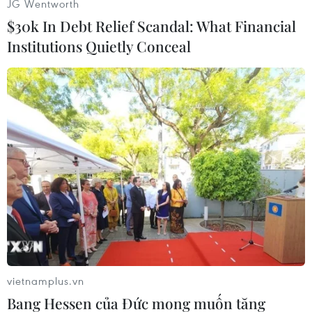
JG Wentworth
$30k In Debt Relief Scandal: What Financial
Institutions Quietly Conceal
CHỦ ĐỀ NÓNG
75 năm Bác Hồ ra lời kêu gọi
Hội nghị Đối ng
Thi đua ái quốc
+
XEM THÊM
+
XEM THÊM
Không ngừng làm sống động,
Nâng cao chất l
làm mới các phong trào thi đua
đảng, công tác c
ngành ngoại gia
20/02/2024 13:31
07/08/2026 07:42
vietnamplus.vn
Bang Hessen của Đức mong muốn tăng
Tạo động lực cổ vũ cán bộ,