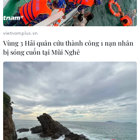
Bão Dolphin càn quét các đảo miền
Nam Nhật Bản, sân bay Okinawa
phải đóng cửa
vietnamplus.vn
07/08/2026 09:10
Vùng 3 Hải quân cứu thành công 1 nạn nhân
bị sóng cuốn tại Mũi Nghê
Từ ngày 9/8, cảnh báo nắng nóng
diện rộng ở khu vực Bắc Bộ và Trung
Bộ
07/08/2026 08:58
Từ Quảng Ninh đến Quảng Trị chủ
động ứng phó với áp thấp nhiệt đới
07/08/2026 08:21