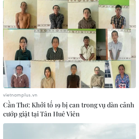
có mưa to
06/08/2026 23:15
Kế hoạch hành động phòng, chống
bão, lũ, thiên tai cực đoan và biến đổi
khí hậu
06/08/2026 23:00
Mưa lớn gây ngập lụt, chia cắt nhiều
khu vực ở Nghệ An
vietnamplus.vn
06/08/2026 13:06
Cần Thơ: Khởi tố 19 bị can trong vụ dàn cảnh
cướp giật tại Tân Huê Viên
Đắk Lắk truy quét, xử lý tình trạng
phá rừng, lấn chiếm đất rừng