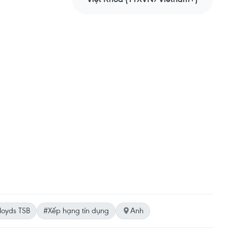
loyds TSB
#Xếp hạng tín dụng
Anh