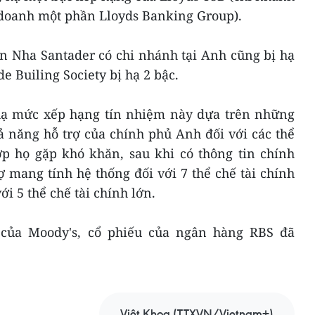
doanh một phần Lloyds Banking Group).
n Nha Santader có chi nhánh tại Anh cũng bị hạ
e Builing Society bị hạ 2 bậc.
hạ mức xếp hạng tín nhiệm này dựa trên những
ả năng hỗ trợ của chính phủ Anh đối với các thể
ợp họ gặp khó khăn, sau khi có thông tin chính
 mang tính hệ thống đối với 7 thể chế tài chính
i 5 thể chế tài chính lớn.
 của Moody's, cổ phiếu của ngân hàng RBS đã
Việt Khoa (TTXVN/Vietnam+)