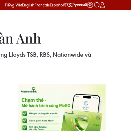
Tiếng Việt
English
Français
Español
中文
Русский
oàn Anh
àng Lloyds TSB, RBS, Nationwide và