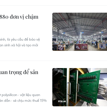
 880 đơn vị chậm
hính, là yêu cầu để bảo vệ
n sinh xã hội và tạo môi
uan trọng để sản
olysilicon - vật liệu quan
bán dẫn - sẽ chịu mức thuế 15%