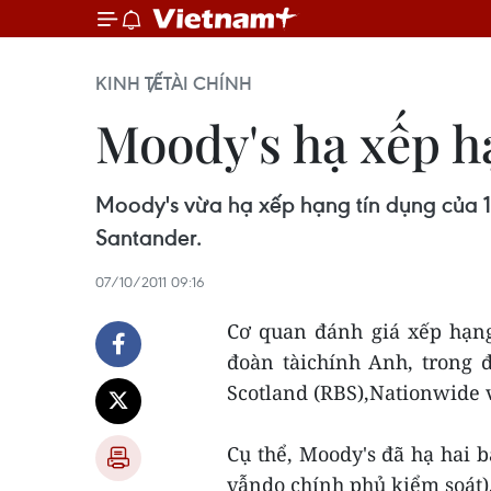
KINH TẾ
TÀI CHÍNH
Moody's hạ xếp h
Moody's vừa hạ xếp hạng tín dụng của 1
Santander.
07/10/2011 09:16
Cơ quan đánh giá xếp hạng
đoàn tàichính Anh, trong 
Scotland (RBS),Nationwide 
Cụ thể, Moody's đã hạ hai 
vẫndo chính phủ kiểm soát)