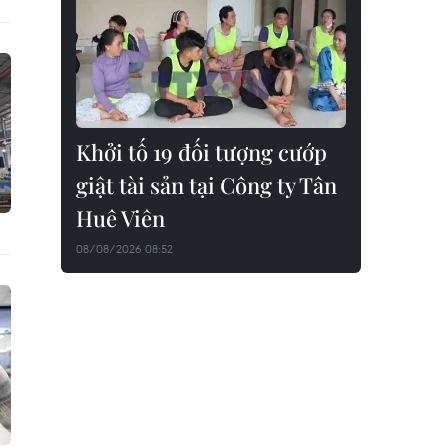
Khởi tố 19 đối tượng cướp
giật tài sản tại Công ty Tân
Huê Viên
08/08/2026 08:52