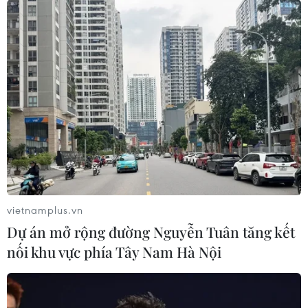
Chia sẻ khó khăn với DN: Các ngân hàng
đồng thuận giảm lãi suất
12/07/2021 10:50
Các ngân hàng đã thống nhất việc giảm lãi suất sẽ
hướng đến các đối tượng bị ảnh hưởng bởi dịch
COVID-19 và tùy theo đối tượng, các tổ chức tín dụng sẽ
có mức giảm lãi suất phù hợp.
vietnamplus.vn
Dự án mở rộng đường Nguyễn Tuân tăng kết
nối khu vực phía Tây Nam Hà Nội