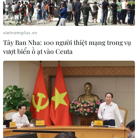
vietnamplus.vn
Tây Ban Nha: 100 người thiệt mạng trong vụ
vượt biển ồ ạt vào Ceuta
Tăng trưởng tín dụng có khả năng sẽ bật
lên trong quý 4
30/06/2020 04:24
Với những tín hiệu tích cực từ tăng trưởng kinh tế, theo
các chuyên gia, có thể bước sang quý 4 tăng trưởng tín
dụng sẽ bật lên.