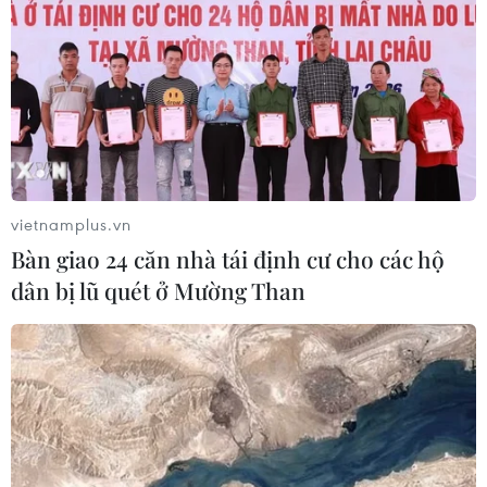
vietnamplus.vn
Bàn giao 24 căn nhà tái định cư cho các hộ
dân bị lũ quét ở Mường Than