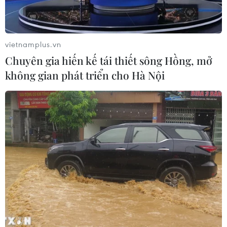
7 tháng năm 2026:
Tổng vốn đầu tư nước ngoài đăng ký
vào Việt Nam tăng 58%
vietnamplus.vn
03/08/2026 23:48
Chuyên gia hiến kế tái thiết sông Hồng, mở
không gian phát triển cho Hà Nội
Kế hoạch đồng tiền chung Tây Phi
đối mặt thách thức
03/08/2026 23:10
Mỹ bán đồng euro để hỗ trợ Nhật
Bản vực dậy đồng yen
03/08/2026 15:34
Visa thúc đẩy hợp tác kiến tạo hạ