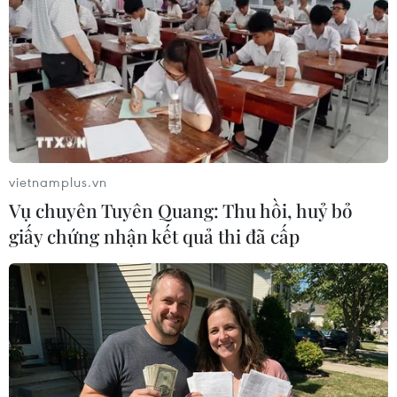
thương mại cổ phần như VIB, ACB, Sacombank
là 8,5-9,5% và MB, VPBank, Techcombank là
10,5-12%. Nhìn chung, mặt bằng "room" tín
dụng được Ngân hàng Nhà cấp cho các tổ chức
tín dụng thấp hơn tổng thể cả năm trước./.
(Vietnam+)
vietnamplus.vn
Vụ chuyên Tuyên Quang: Thu hồi, huỷ bỏ
giấy chứng nhận kết quả thi đã cấp