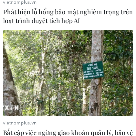
vietnamplus.vn
tháng qua đã thu hẹp khoảng cách so với cùng kỳ năm
Phát hiện lỗ hổng bảo mật nghiêm trọng trên
trước (8,46% và 10,89%).
loạt trình duyệt tích hợp AI
vietnamplus.vn
Ngân hàng Nhà nước sẽ nới room tín dụng
Bất cập việc ngừng giao khoán quản lý, bảo vệ