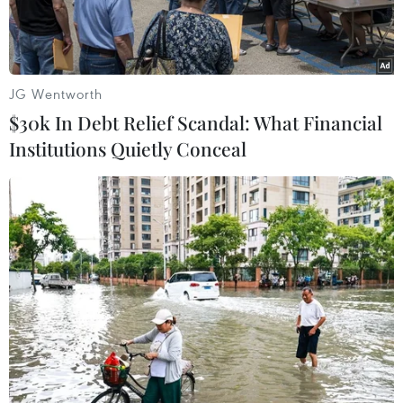
JG Wentworth
$30k In Debt Relief Scandal: What Financial
Institutions Quietly Conceal
Ảnh minh họa. (Ảnh: Vietnam+)
Theo nguồn tin của VietnamPlus, Ngân hàng
Nhà nước đã có văn bản chấp thuận cho một số
ngân hàng được nới "room" tín dụng trong
những tháng cuối năm.