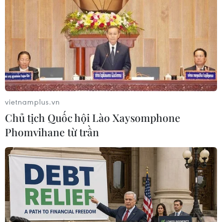
#MSB
#mất tiền
#tài khoản
#dấu hiệu bất thường
Theo dõi VietnamPlus
vietnamplus.vn
Chủ tịch Quốc hội Lào Xaysomphone
Phomvihane từ trần
TIN LIÊN QUAN