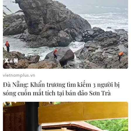
yen mạnh lên và số liệu việc làm Mỹ
06/08/2026 05:14
Lãi suất ngân hàng ngày 6/8: Kỳ hạn
3 tháng đang được mức lãi suất tối đa
06/08/2026 00:06
vietnamplus.vn
Mỹ phát tín hiệu ủng hộ ổn định
Đà Nẵng: Khẩn trương tìm kiếm 3 người bị
đồng won của Hàn Quốc
sóng cuốn mất tích tại bán đảo Sơn Trà
05/08/2026 23:26
Mỹ hoàn trả khoảng 100 tỷ USD thuế
quan sau phán quyết của Tòa án Tối