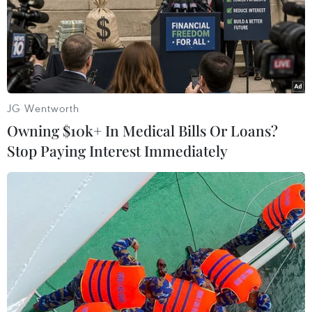
JG Wentworth
Owning $10k+ In Medical Bills Or Loans?
Stop Paying Interest Immediately
Công an Hà Nội cảnh báo lừa đảo đầu tư
trực tuyến, hỗ trợ lấy lại tiền bị mất
11/03/2024 06:18
Công an thành phố Hà Nội liên tiếp nhận đơn trình báo
người dân về việc bị lừa số tiền từ vài tỷ đồng cho đến
hàng chục tỷ đồng, vì tham gia đầu tư tài chính trên
mạng.