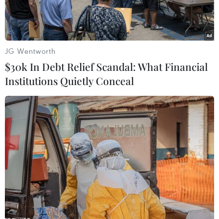
JG Wentworth
$30k In Debt Relief Scandal: What Financial
Institutions Quietly Conceal
MSB lên tiếng vụ khách hàng vụ khách hàng mất tiền trong tài
khoản. (Ảnh: PV/Vietnam+)
Trước những thông tin liên quan đến việc
khách hàng phản ánh bị mất tiền trong tài
khoản mở tại một chi nhánh tại Hà Nội, Ngân