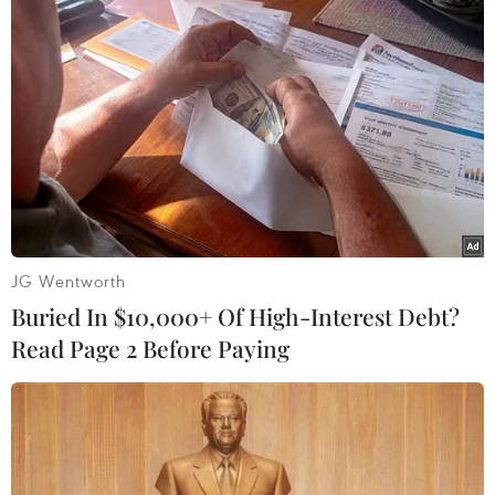
nhưng sau đó phát hiện tài khoản "bốc hơi" chỉ
còn hơn 93.000 đồng đồng thời trên bảng sao kê
tài khoản thể hiện rất nhiều các giao dịch
chuyển rút tiền không phải do vị khách này yêu
cầu hoặc thực hiện./.
(Vietnam+)
JG Wentworth
Buried In $10,000+ Of High-Interest Debt?
Read Page 2 Before Paying