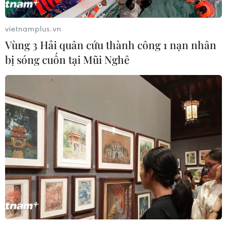
vietnamplus.vn
Vùng 3 Hải quân cứu thành công 1 nạn nhân
bị sóng cuốn tại Mũi Nghê
Người đi làm mệt nhoài vì cơn mưa lớn tại
Hà Nội vào sáng sớm
13/06/2017 03:47
Đến thời điểm 8 giờ, lượng mưa đo được tại Bắc Thăng
Long 33,9mm, Xuân Đỉnh 36,2mm. Hoàng Quốc Việt
30,9mm, Cầu Giấy 28,7mm, Nam Từ Liêm 54,9mm, Phú
Đô 42,9mm, Mễ Trì 25,1mm...