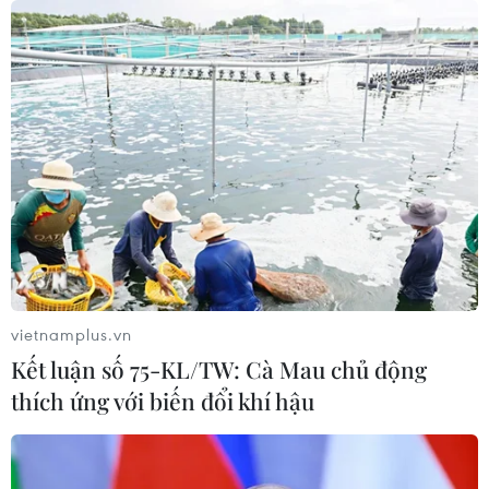
LIG-Hướng Hóa 1
08/08/2026 02:33
Áp thấp nhiệt đới đổi hướng trên
vùng biển phía Đông khu vực vịnh
Bắc Bộ
07/08/2026 23:29
Campuchia nỗ lực bảo tồn động vật
hoang dã trước nguy cơ tuyệt chủng
vietnamplus.vn
07/08/2026 22:45
Kết luận số 75-KL/TW: Cà Mau chủ động
thích ứng với biến đổi khí hậu
Áp thấp nhiệt đới trên vịnh Bắc Bộ sẽ
gây ảnh hưởng thế nào tới Việt Nam?