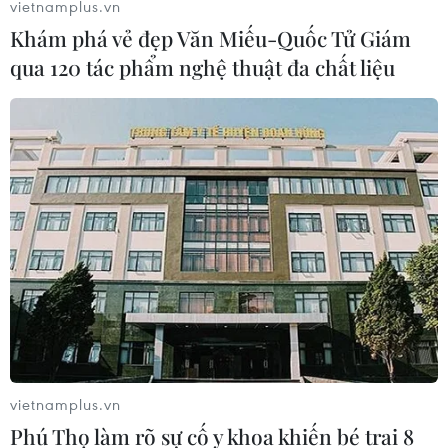
vietnamplus.vn
Khám phá vẻ đẹp Văn Miếu-Quốc Tử Giám
qua 120 tác phẩm nghệ thuật đa chất liệu
Ngập lớn trên nhiều tuyến phố, người Hà
Nội lội nước để đi làm
13/06/2017 03:53
Theo Công ty thoát nước Hà Nội Từ 7 giờ sáng nay
(13/6), trên địa bàn thành phố đã xảy ra mưa lớn.
vietnamplus.vn
Phú Thọ làm rõ sự cố y khoa khiến bé trai 8