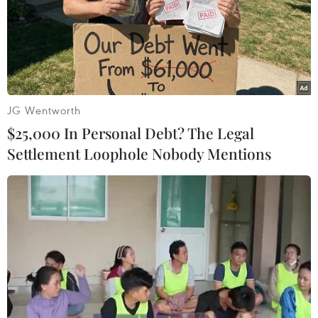
đường trong giờ đi làm
13/06/2017 02:24
Công ty Trách nhiệm hữu hạn Một thành viên Thoát
nước Hà Nội cho biết trận mưa lớn xảy ra từ lúc hơn 7
giờ ngày 13/6 đã làm ngập một số tuyến phố.
JG Wentworth
$25,000 In Personal Debt? The Legal
Settlement Loophole Nobody Mentions