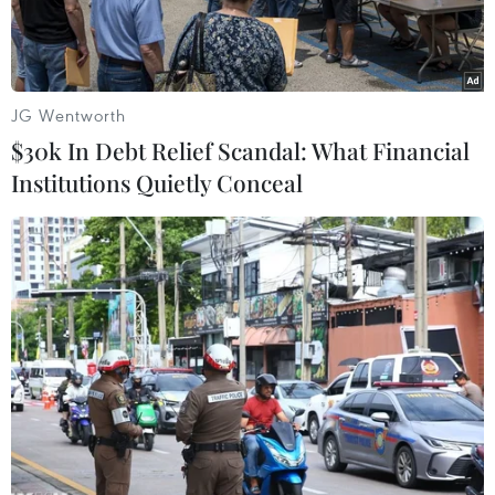
JG Wentworth
$30k In Debt Relief Scandal: What Financial
Institutions Quietly Conceal
Cảnh sát giao thông Hà Nội giúp dân vượt qua chỗ ngập tại
phố Lý Thường Kiệt-Phan Bội Châu. (Ảnh: Doãn Tấn/TTXVN)
Theo Trung tâm Dự báo Khí tượng Thủy văn
Trung ương, mưa dông diện rộng ở các tỉnh Bắc