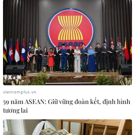
(TTXVN/Vietnam+)
vietnamplus.vn
59 năm ASEAN: Giữ vững đoàn kết, định hình
tương lai
#Máy bơm nước
#Trung tâm dự báo Khí tượng thuy văn
#Mưa rào
#Mưa dông
#Mưa ngập tại Hà Nội