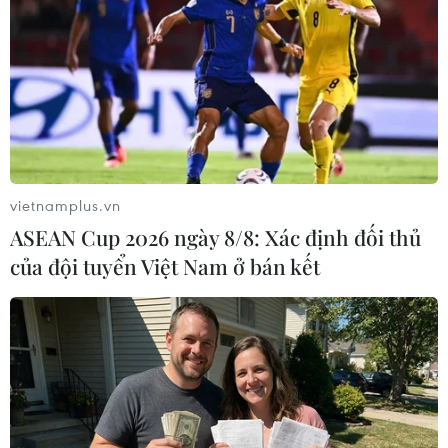
TIN LIÊN QUAN
vietnamplus.vn
ASEAN Cup 2026 ngày 8/8: Xác định đối thủ
của đội tuyển Việt Nam ở bán kết
Hà Nội: Mưa to gây ngập nhiều tuyến