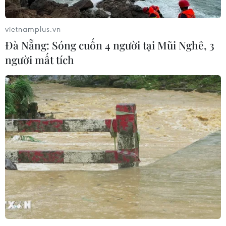
vietnamplus.vn
Đà Nẵng: Sóng cuốn 4 người tại Mũi Nghê, 3
người mất tích
TIN CÙNG CHUYÊN MỤC
Trung Quốc nâng mức ứng phó khẩn
cấp với bão Dolphin
08/08/2026 07:10