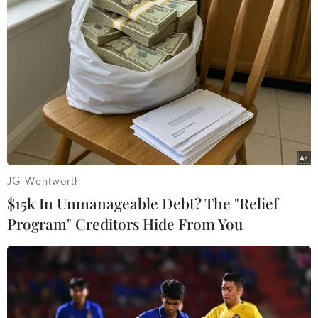
#Không khí lạnh
#tin tức
#tin tức mới nhất
#tin tức 24h
#tin tức mới nhất trong ngày
#tin tức thời sự
#tin tức hot
#tin tức an ninh
#tin tức hot
#an ninh
#an ninh nghệ an
#thời sự
#thời sự hôm nay
#bản tin thời sự
#tội phạm
#truy nã
#tội phạm hình sự
#hình sự
#công an
#vụ án
#phạm pháp
#pháp luật
#pháp đình
#xã hội
#an ninh xã hội
#chính trị
#VietnamPlus
JG Wentworth
#Vietnam
#Plus
$15k In Unmanageable Debt? The "Relief
Program" Creditors Hide From You
Theo dõi VietnamPlus