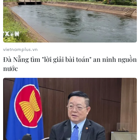
Từ ngày 9/8, cảnh báo nắng nóng
diện rộng ở khu vực Bắc Bộ và Trung
Bộ
07/08/2026 08:58
vietnamplus.vn
Đà Nẵng tìm "lời giải bài toán" an ninh nguồn
Từ Quảng Ninh đến Quảng Trị chủ
nước
động ứng phó với áp thấp nhiệt đới
07/08/2026 08:21
Hạn hán nghiêm trọng đe dọa "huyết
mạch" kinh tế châu Âu
07/08/2026 07:58