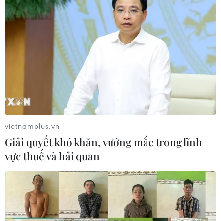
AMM 53: Campuchia dự Hội nghị Bộ
trưởng Đối tác Mekong-Mỹ
10/09/2020 08:15
Phó Thủ tướng, Bộ trưởng Ngoại giao và Hợp tác Quốc
tế Campuchia Prak Sokhonn sẽ tham dự lễ khai mạc Hội
nghị Bộ trưởng Đối tác Mekong-Mỹ đầu tiên, được tổ
chức ngày 11/9 theo hình thức trực tuyến.
vietnamplus.vn
Giải quyết khó khăn, vướng mắc trong lĩnh
vực thuế và hải quan