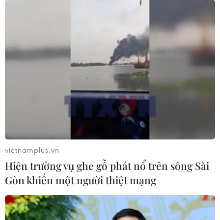
Ban Thư ký Ủy hội Sông Mekong kêu gọi Trung Quốc
làm rõ dữ liệu về thủy văn và cách thức chia sẻ hiệu
quả và có lợi cho tất cả các nước cũng như người dân
sống ở lưu vực sông Mekong.
vietnamplus.vn
Hiện trường vụ ghe gỗ phát nổ trên sông Sài
Gòn khiến một người thiệt mạng