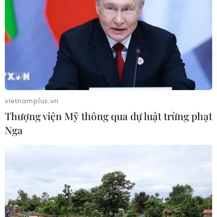
phát huy hiệu quả vai trò
08/08/2026 00:39
Indonesia không áp thuế chống bán
phá giá với nhựa từ Việt Nam
07/08/2026 14:45
vietnamplus.vn
Thượng viện Mỹ thông qua dự luật trừng phạt
Chủ tịch Quốc hội kiêm Chủ tịch Hạ
Nga
viện Thái Lan kết thúc chuyến thăm
Việt Nam
07/08/2026 14:34
Tổng Bí thư, Chủ tịch nước Tô Lâm:
Hợp tác nghị viện là trụ cột quan