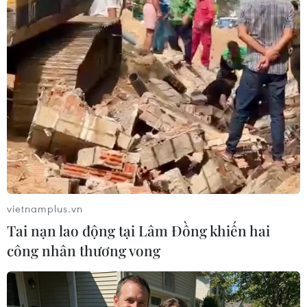
Đại sứ nhấn mạnh tầm quan trọng của an ninh
nguồn nước, đặc biệt là nguồn nước xuyên biên
giới đối với hòa bình, thịnh vượng khu vực. Các
nước tiểu vùng Mekong cùng chia sẻ trách
nhiệm sử dụng và quản lý nguồn nước sông
Mekong một cách bền vững để hạn chế các tác
động đối với phát triển và môi trường.
Đại sứ Hà Kim Ngọc khẳng định Việt Nam luôn
là thành viên có trách nhiệm trong các nỗ lực
chung ứng phó với các thách thức về môi
vietnamplus.vn
trường, biến đổi khí hậu, phát triển kinh tế và
Tai nạn lao động tại Lâm Đồng khiến hai
an ninh tại tiểu vùng Mekong.
công nhân thương vong
Đại sứ Hà Kim Ngọc đề xuất các nước cùng xây
dựng các quy tắc và khuôn khổ pháp lý có tính
ràng buộc để quản lý các dòng sông xuyên biên