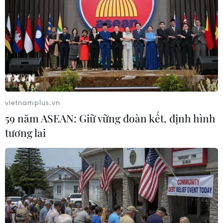
vietnamplus.vn
59 năm ASEAN: Giữ vững đoàn kết, định hình
tương lai
#Sông Mekong
#Đập thủy điện
#An ninh lương thực
#An ninh phi truyền thống
#Sáng kiến Hạ nguồn Mekong
#Quản lý nguồn nước
Mỹ
Việt Nam