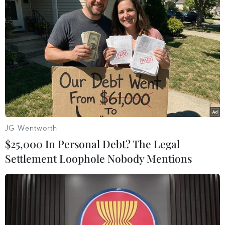
giới; đồng thời, Mỹ và các đối tác đẩy mạnh đầu
tư vào tiểu vùng Mekong trong các lĩnh vực
năng lượng, cơ sở hạ tầng, giải quyết thách thức
biến đổi khí hậu và thúc đẩy Mekong phát triển
bền vững.
Báo cáo “Tăng cường quản trị các dòng sông
xuyên biên giới: Giải quyết các thách thức ở lưu
vực sông Mekong” được xây dựng trên cơ sở kết
JG Wentworth
quả Hội nghị trực tuyến Ấn Độ Dương-Thái Bình
$25,000 In Personal Debt? The Legal
Dương về tăng cường quản trị các dòng sông
Settlement Loophole Nobody Mentions
xuyên biên giới do Trung tâm Đông-Tây tổ chức
vào tháng 10/2020./.
(TTXVN/Vietnam+)