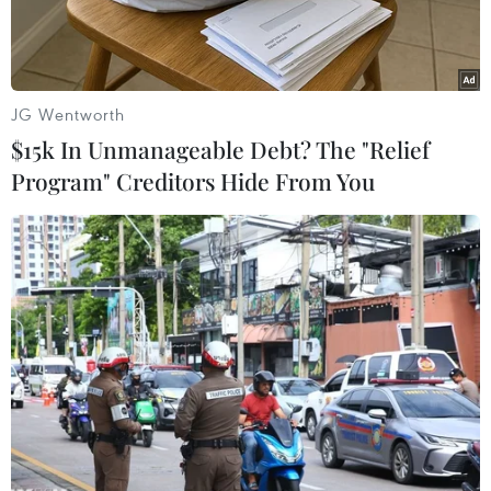
khu vực.
JG Wentworth
$15k In Unmanageable Debt? The "Relief
Program" Creditors Hide From You
Người dân Lào đánh bắt cá trên sông Mekong. (Ảnh:
Vietnam+)
Cuộc tọa đàm công bố Báo cáo “Tăng cường
quản trị các dòng sông xuyên biên giới: Giải
quyết các thách thức ở lưu vực sông Mekong”