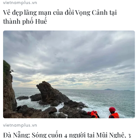
vietnamplus.vn
Vẻ đẹp lãng mạn của đồi Vọng Cảnh tại
thành phố Huế
vietnamplus.vn
Đà Nẵng: Sóng cuốn 4 người tại Mũi Nghê, 3