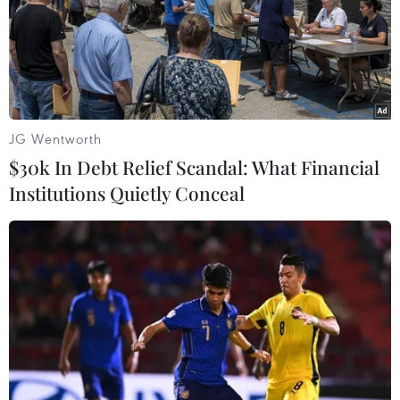
Theo dõi VietnamPlus
JG Wentworth
$30k In Debt Relief Scandal: What Financial
TIN LIÊN QUAN
Institutions Quietly Conceal