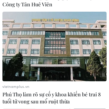
Công ty Tân Huê Viên
vietnamplus.vn
Trung Quốc chia sẻ dữ liệu thủy văn với
Phú Thọ làm rõ sự cố y khoa khiến bé trai 8
các nước lưu vực sông Mekong
tuổi tử vong sau mổ ruột thừa
26/08/2020 11:14