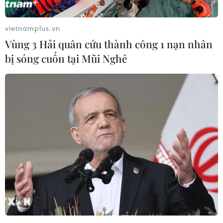
vietnamplus.vn
Vùng 3 Hải quân cứu thành công 1 nạn nhân
bị sóng cuốn tại Mũi Nghê
Nhật Bản và Việt Nam đồng chủ trì Hội
nghị Bộ trưởng Mekong-Nhật Bản
08/07/2020 04:58
Bộ trưởng Ngoại giao Nhật Bản Toshimitsu Motegi và
Phó Thủ tướng, Bộ trưởng Ngoại giao Việt Nam Phạm
Bình Minh sẽ đồng chủ trì hội nghị Bộ trưởng Mekong-
Nhật Bản lần thứ 13.