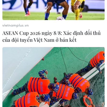
Các nước Mekong-Lan Thương tăng
vietnamplus.vn
cường hợp tác vì phát triển bền vững
ASEAN Cup 2026 ngày 8/8: Xác định đối thủ
18/12/2019 11:33
của đội tuyển Việt Nam ở bán kết
Theo thỏa thuận, trong 5 năm tới, hai bên sẽ phối hợp
làm việc thông qua các hoạt động phát triển và quản lý
tài nguyên nước và các tài nguyên liên quan.