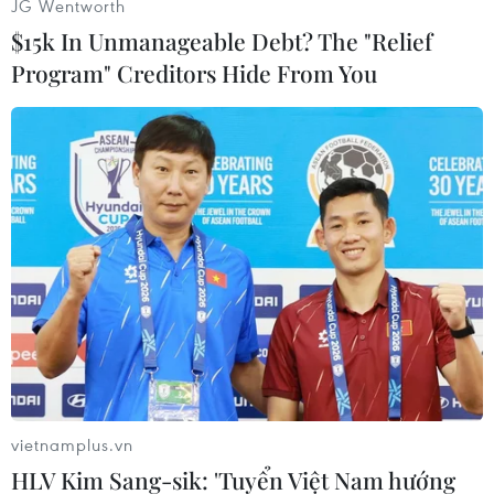
JG Wentworth
$15k In Unmanageable Debt? The "Relief
Program" Creditors Hide From You
#Yemnen
#Máy bay chiến đấu
#Quân đội
#al-Qeada
Mỹ
Yemen
Theo dõi VietnamPlus
vietnamplus.vn
HLV Kim Sang-sik: 'Tuyển Việt Nam hướng