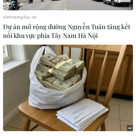
củanước ngoài."
vietnamplus.vn
Yemen hiện được coi như nơi nhóm khủng bố
Dự án mở rộng đường Nguyễn Tuân tăng kết
Al-Qaeda hoạt động mạnh nhất và Mỹ đã tiến
nối khu vực phía Tây Nam Hà Nội
hành nhiều cuộc không kích bằng máy bay
không người lái vào các khu vực nghi có cơ sở
hoạt động của nhóm này./.
(Vietnam+)