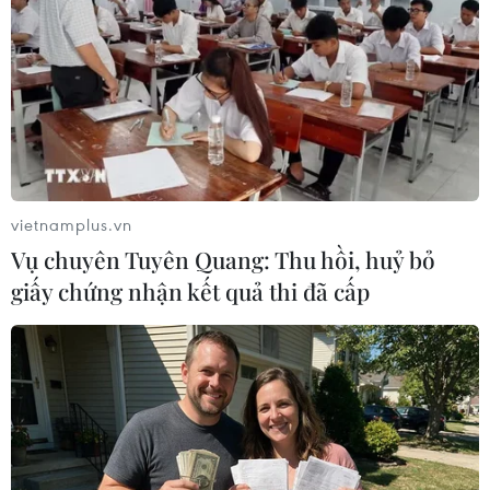
Israel và Liban không đạt tiến triển
trong ngày đàm phán đầu tiên
05/08/2026 15:01
Xung đột tại Trung Đông: Tàu hàng
vietnamplus.vn
Ấn Độ bị đánh chìm trên Biển Đỏ
Vụ chuyên Tuyên Quang: Thu hồi, huỷ bỏ
05/08/2026 04:40
giấy chứng nhận kết quả thi đã cấp
Israel phát triển xét nghiệm máu đơn
giản giúp phát hiện sớm ung thư
phổi
05/08/2026 03:42