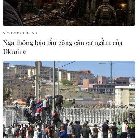
Liban và Israel nối lại đàm phán trực
tiếp về giải giáp Hezbollah
04/08/2026 14:56
vietnamplus.vn
Nga thông báo tấn công căn cứ ngầm của
Israel và Hội đồng Hòa bình thảo
Ukraine
luận giải giáp vũ khí tại Gaza
04/08/2026 05:06
Iran đề xuất thành lập liên minh an
ninh giữa các nước Hồi giáo trong
khu vực
04/08/2026 03:21
Iran ra điều kiện gì với Mỹ