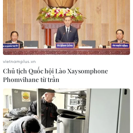
Đà Nẵng lần đầu đăng cai
Hà Nội nằm trong nhóm 10
chung kết Hoa hậu Di sản
thành phố hàng đầu thế
toàn cầu 2026
giới về ẩm thực đường phố
05/08/2026 11:01
05/08/2026 03:11
vietnamplus.vn
Chủ tịch Quốc hội Lào Xaysomphone
Phomvihane từ trần
Nét quê mộc mạc ở chợ
Điểm hẹn ngắm băng trôi
phường Vị Thanh giữa lòng
và cá voi ở Canada
thành phố Cần Thơ
05/08/2026 01:08
05/08/2026 02:00