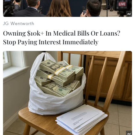
JG Wentworth
Owning $10k+ In Medical Bills Or Loans?
Stop Paying Interest Immediately
#hoa anh đào
#Washington DC
#thủ đô Mỹ
#du lịch Washington DC
#thời gian hoa nở
#quảng trường Hoa Kỳ
#du khách
#ngắm hoa anh đào
#mùa hoa đẹp
#công viên quốc gia
Mỹ