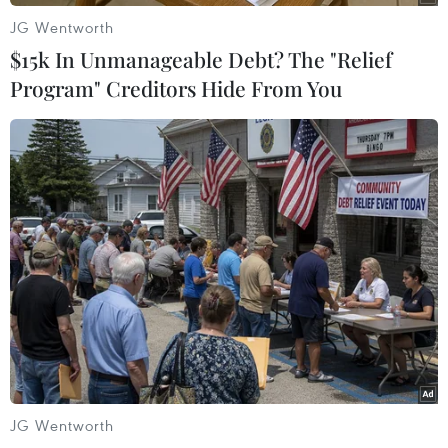
JG Wentworth
$15k In Unmanageable Debt? The "Relief
Program" Creditors Hide From You
Thánh đường Emir
Vẻ đẹp lãng mạn của đồi
Abdelkader - biểu tượng
Vọng Cảnh tại thành phố
văn hóa, tôn giáo của
Huế
Constantine
08/08/2026 07:09
08/08/2026 08:35
JG Wentworth