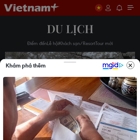
DU LỊCH
Điểm đến
Lễ hội
Khách sạn/Resort
Tour mới
Khám phá thêm
Play
Video
Mỹ: Chiêm ngưỡng vẻ đẹp