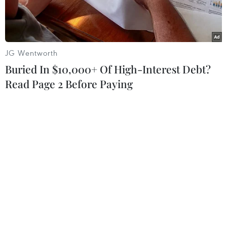
quyến rũ của anh đào tại thủ
đô Washington
JG Wentworth
Ngọc Quang
Buried In $10,000+ Of High-Interest Debt?
01/04/2025 01:34
Read Page 2 Before Paying
Theo dõi VietnamPlus
Khi dạo quanh hồ Tidal Basin, du khách có thể
chiêm ngưỡng hoa anh đào cùng các công trình
biểu tượng tại Washington, D.C, như Đài tưởng
niệm Thomas Jefferson, Martin Luther King Jr và
khu vực quanh Tháp Bút chì.