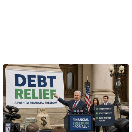
Mùa hoa anh đào tại thủ đô Washington, D.C.
năm nào cũng thu hút du khách bởi vẻ đẹp
quyến rũ và hấp dẫn.
Theo Ban quản lý công viên Quốc gia, từ ngày
28-31/3 là thời gian hoa nở rộ, đạt đỉnh đẹp
nhất, với khoảng 70% số hoa bung nở./.
Ngọc Quang
(Vietnam+)