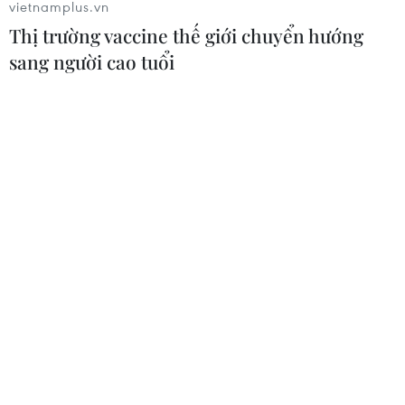
vietnamplus.vn
Thị trường vaccine thế giới chuyển hướng
sang người cao tuổi
CƠ QUAN CHỦ QUẢN: THÔNG TẤN XÃ VIỆT NAM
Tổng Biên tập: TRẦN TIẾN DUẨN
Phó Tổng Biên tập: NGUYỄN THỊ TÁM, KHÚC THANH
THỦY
Sở hữu trí tuệ
Quy định sử dụng
RSS
Hỗ trợ
Ngôn ngữ
TTXVN
Dịch vụ tin
Quảng cáo
Liên hệ