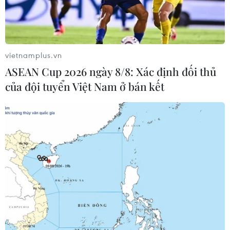
trình kiến trúc đẹp nhất
nghiệm, sáng tạo và gìn
thế giới
giữ di sản
04/08/2026 07:55
04/08/2026 07:36
vietnamplus.vn
ASEAN Cup 2026 ngày 8/8: Xác định đối thủ
của đội tuyển Việt Nam ở bán kết
Hệ thống tượng thờ độc
Khám phá Okayama -
đáo làm nên giá trị đặc biệt
thành phố phía Tây của
của đền Cửa Ông
Nhật Bản
04/08/2026 07:36
04/08/2026 07:19