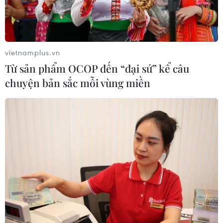
vietnamplus.vn
Từ sản phẩm OCOP đến “đại sứ” kể câu
chuyện bản sắc mỗi vùng miền
Tòa án Mỹ giữ nguyên thuế quan áp lên
thép do ông Trump ban hành
05/02/2021 05:59
Tòa án Thương mại Quốc tế Mỹ đã quyết định giữ
nguyên thuế đánh vào thép nhập khẩu viện dẫn an ninh