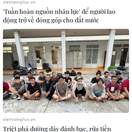
thiện dù căng thẳng vẫn hiện hữu
vietnamplus.vn
'Tuần hoàn nguồn nhân lực' để người lao
06/02/2021 02:48
động trở về đóng góp cho đất nước
Ý định sẽ duy trì cách tiếp cận cứng rắn với Trung Quốc
của chính quyền Tổng thống Mỹ Biden cho thấy sẽ khó
có thể giảm bớt căng thẳng giữa hai nước trong thời
gian tới.
vietnamplus.vn
Triệt phá đường dây đánh bạc, rửa tiền