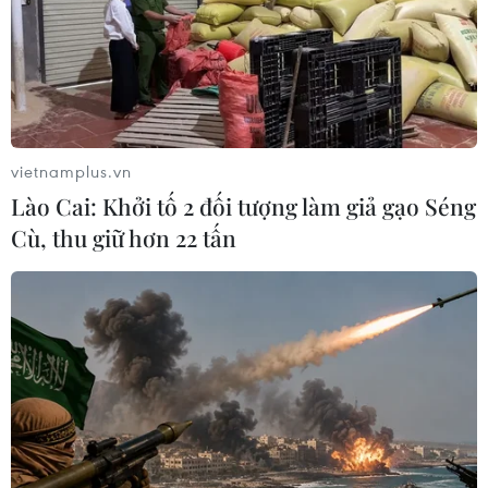
Quốc
06/08/2026 07:34
Làn sóng tấn công mạng nhằm vào
các quỹ đầu cơ lớn của Mỹ
vietnamplus.vn
06/08/2026 06:47
Lào Cai: Khởi tố 2 đối tượng làm giả gạo Séng
Cù, thu giữ hơn 22 tấn
Đồng USD trước bước ngoặt do đồng
yen mạnh lên và số liệu việc làm Mỹ
06/08/2026 05:14
Lãi suất ngân hàng ngày 6/8: Kỳ hạn
3 tháng đang được mức lãi suất tối đa