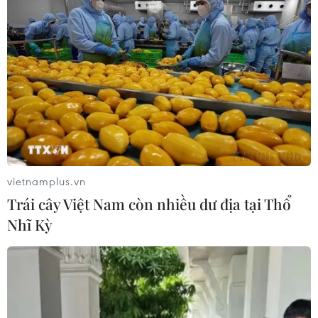
vietnamplus.vn
Trái cây Việt Nam còn nhiều dư địa tại Thổ
Nhĩ Kỳ