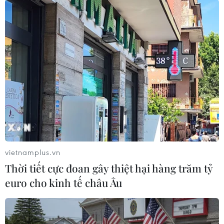
Theo dõi VietnamPlus
TIN LIÊN QUAN
vietnamplus.vn
Thời tiết cực đoan gây thiệt hại hàng trăm tỷ
euro cho kinh tế châu Âu