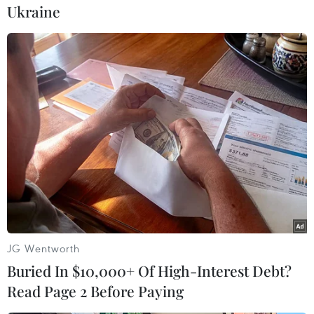
Ukraine
#Joe Biden
#Donald Trump
#Thép nhập khẩu
#Linh kiện máy bay
#Boeing
Mỹ
JG Wentworth
Buried In $10,000+ Of High-Interest Debt?
Read Page 2 Before Paying