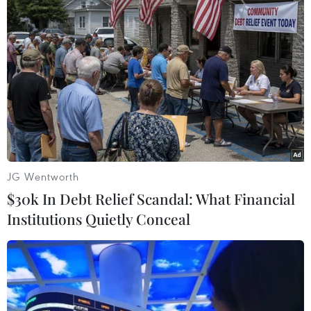
Cách ông Joe Biden khôi phục vị thế lãnh
đạo toàn cầu của Mỹ
03/02/2021 07:01
Do những thiệt hại về kinh tế chính trị, xã hội gây ra,
chính quyền Mỹ sắp tới sẽ phải khẩn trương trấn an sự
hoài nghi của cộng đồng quốc tế về khả năng khôi
phục vị thế lãnh đạo.
JG Wentworth
$30k In Debt Relief Scandal: What Financial
Institutions Quietly Conceal