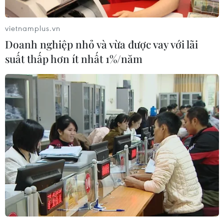
quốc gia theo "Mục 232" của cựu Tổng thống Donald
Trump.
vietnamplus.vn
Doanh nghiệp nhỏ và vừa được vay với lãi
suất thấp hơn ít nhất 1%/năm
Cán cân thương mại Mỹ-Trung có cải