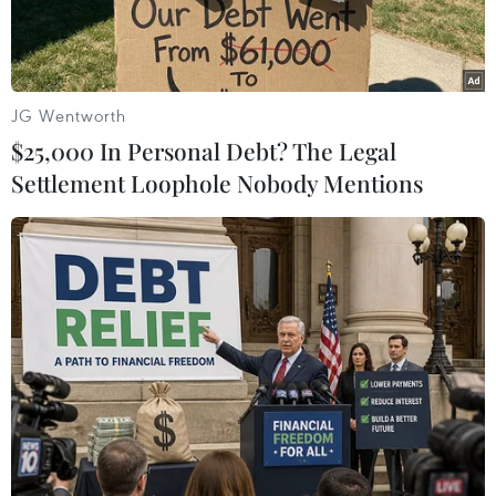
JG Wentworth
$25,000 In Personal Debt? The Legal
Settlement Loophole Nobody Mentions
Sản phẩm thép cuộn tại một nhà máy ở Salzgitter, Đức.
(Nguồn: EPA/TTXVN)
Ngày 5/2, Mỹ cho biết chính phủ nước này đang
xem xét chính sách thuế đối với Liên minh châu
Âu (EU).