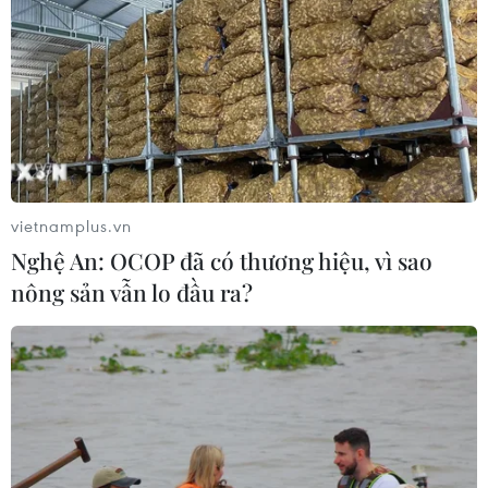
phá rừng, lấn chiếm đất rừng
06/08/2026 12:36
Cảnh báo mưa cường độ lớn trên
100mm tại Bắc Bộ, Thanh Hóa và
Nghệ An
vietnamplus.vn
06/08/2026 10:23
Nghệ An: OCOP đã có thương hiệu, vì sao
nông sản vẫn lo đầu ra?
Mưa lớn kéo dài gây nhiều thiệt hại
về nhà ở, giao thông tại tỉnh Sơn La
06/08/2026 09:48
Xem thêm