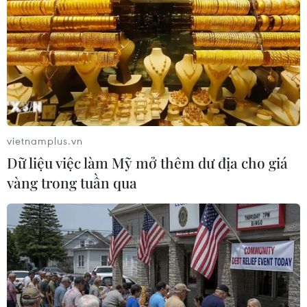
Bắc Bộ trời hửng nắng, từ Trung Bộ trở
vào có mưa và dông
12/11/2016 01:36
Theo Trung tâm dự báo Khí tượng Thủy văn Trung ương,
ngày 12/11, Bắc Bộ trời hửng nắng; trong khi đó Trung
Bộ, Tây Nguyên và Nam Bộ có mưa và dông.
vietnamplus.vn
Dữ liệu việc làm Mỹ mở thêm dư địa cho giá
vàng trong tuần qua