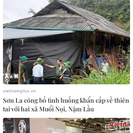
vietnamplus.vn
Sơn La công bố tình huống khẩn cấp về thiên
tai với hai xã Muổi Nọi, Nậm Lầu