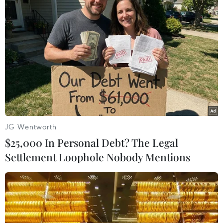
11/11/2016 00:00
Phía Đông Bắc Bộ nhiều mây, đêm có mưa rải rác, ngày
có mưa vài nơi, trưa chiều giảm mây hửng nắng, gió
Đông Bắc cấp 2-3, trời rét, vùng núi có nơi rét đậm.
JG Wentworth
$25,000 In Personal Debt? The Legal
Settlement Loophole Nobody Mentions