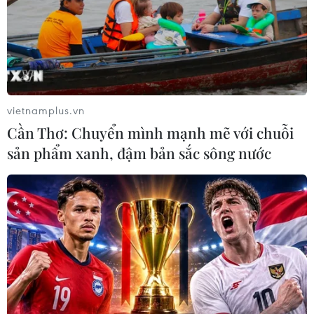
CƠ QUAN CHỦ QUẢN: THÔNG TẤN XÃ VIỆT NAM
vietnamplus.vn
Tổng Biên tập: TRẦN TIẾN DUẨN
Cần Thơ: Chuyển mình mạnh mẽ với chuỗi
Phó Tổng Biên tập: NGUYỄN THỊ TÁM, KHÚC THANH
sản phẩm xanh, đậm bản sắc sông nước
THỦY
Sở hữu trí tuệ
Quy định sử dụng
RSS
Hỗ trợ
Ngôn ngữ
TTXVN
Dịch vụ tin
Quảng cáo
Liên hệ