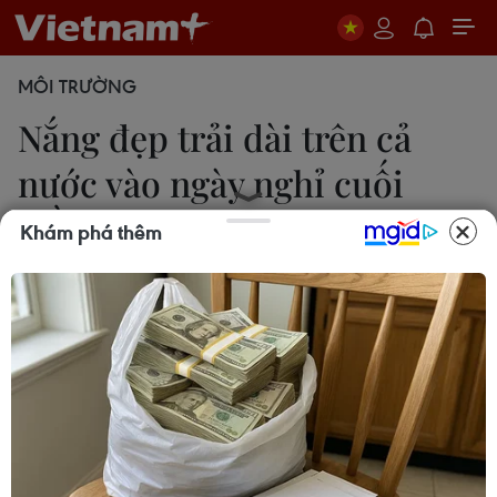
MÔI TRƯỜNG
Nắng đẹp trải dài trên cả
nước vào ngày nghỉ cuối
tuần
Khám phá thêm
Thắng Trung
13/11/2016 01:41
Bắc Bộ và Bắc Trung Bộ có mưa và sương mù vào
sáng sớm, trưa chiều hửng nắng; Thủ đô Hà Nội
và Nam Bộ thời tiết tạnh ráo, ngày nắng với nền
nhiệt độ dao động từ 21-34 độ C.