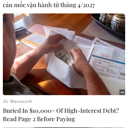
cán mốc vận hành từ tháng 4/2027
#Áo rét
#Trời hửng nắng
#Gió Đông Bắc
#Sương mù
#Độ ẩm
Theo dõi VietnamPlus
JG Wentworth
Buried In $10,000+ Of High-Interest Debt?
Read Page 2 Before Paying