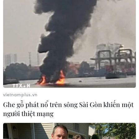
TIN LIÊN QUAN
vietnamplus.vn
Ghe gỗ phát nổ trên sông Sài Gòn khiến một
người thiệt mạng
Không khí lạnh suy yếu, nền nhiệt độ tại
Bắc Bộ tăng dần