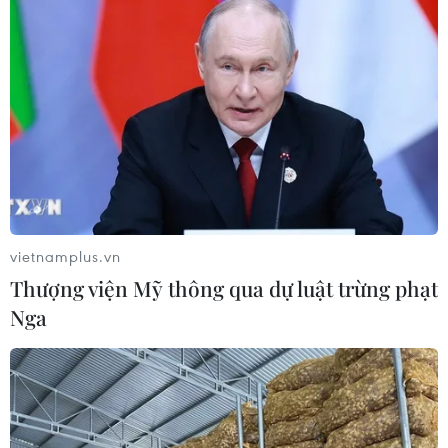
Thời tiết ngày 7/8: Bắc Bộ và Bắc
Trung Bộ giảm mưa về đêm, cục bộ
có mưa to
06/08/2026 23:15
Kế hoạch hành động phòng, chống
bão, lũ, thiên tai cực đoan và biến đổi
khí hậu
06/08/2026 23:00
vietnamplus.vn
Thượng viện Mỹ thông qua dự luật trừng phạt
Mưa lớn gây ngập lụt, chia cắt nhiều
Nga
khu vực ở Nghệ An
06/08/2026 13:06
Đắk Lắk truy quét, xử lý tình trạng