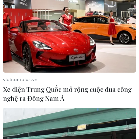
TIN CÙNG CHUYÊN MỤC
Đà Nẵng tìm "lời giải bài toán" an
ninh nguồn nước
08/08/2026 05:05
vietnamplus.vn
Xe điện Trung Quốc mở rộng cuộc đua công
Sơn La công bố tình huống khẩn cấp
nghệ ra Đông Nam Á
về thiên tai với hai xã Muổi Nọi, Nậm
Lầu
08/08/2026 03:53