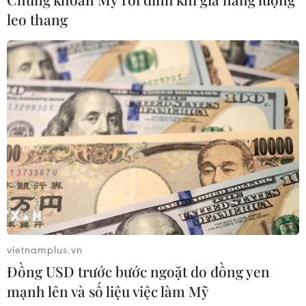
leo thang
CƠ QUAN CHỦ QUẢN: THÔNG TẤN XÃ VIỆT NAM
Tổng Biên tập: TRẦN TIẾN DUẨN
Phó Tổng Biên tập: NGUYỄN THỊ TÁM, KHÚC THANH
THỦY
Sở hữu trí tuệ
Quy định sử dụng
RSS
Hỗ trợ
Ngôn ngữ
TTXVN
vietnamplus.vn
Dịch vụ tin
Quảng cáo
Đồng USD trước bước ngoặt do đồng yen
Liên hệ
mạnh lên và số liệu việc làm Mỹ