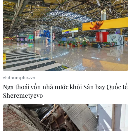
vietnamplus.vn
Nga thoái vốn nhà nước khỏi Sân bay Quốc tế
Sheremetyevo