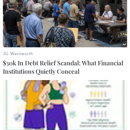
sụp đổ nhưng chúng ta cũng thoát ra khỏi suy thoái trong thời
gian ngắn. Còn nói về nước Nga, xem lại Nga khi sụp đổ và
Putin lãnh đạo đất nước Nga trở lại con đường của một
cường quốc. Dân châu Âu vẫn rất nhiều người coi trọng Putin.
Còn vấn đề mà châu Âu nói Nga cướp Crimea. Bạn quay đọc
lịch sử của vùng đất này.
Thích
(9)
Trả lời
JG Wentworth
$30k In Debt Relief Scandal: What Financial
Trịnh Thành Công
Tôi thấy bạn có kết luận hơi chủ quan theo cảm tính. Bạn nói
Institutions Quietly Conceal
Nga nói dóc, vậy bạn có chắc là EU và Mỹ nói thật không?
Quốc gia nào thì cũng đều làm tất cả mọi việc có thể để bảo
vệ lợi ích cho quốc gia đó, cái quan trọng là không làm
phương hại đến quốc gia khác là quý rồi.
Thích
(4)
Trả lời
Phạm Ngọc Minh