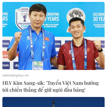
06/08/2026 07:34
Làn sóng tấn công mạng nhằm vào
các quỹ đầu cơ lớn của Mỹ
06/08/2026 06:47
Đồng USD trước bước ngoặt do đồng
yen mạnh lên và số liệu việc làm Mỹ
06/08/2026 05:14
vietnamplus.vn
HLV Kim Sang-sik: 'Tuyển Việt Nam hướng
Lãi suất ngân hàng ngày 6/8: Kỳ hạn
tới chiến thắng để giữ ngôi đầu bảng'
3 tháng đang được mức lãi suất tối đa
06/08/2026 00:06