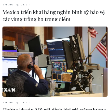
vietnamplus.vn
03/08/2026 23:10
Mexico triển khai hàng nghìn binh sỹ bảo vệ
các vùng trồng bơ trọng điểm
Mỹ bán đồng euro để hỗ trợ Nhật
Bản vực dậy đồng yen
03/08/2026 15:34
Visa thúc đẩy hợp tác kiến tạo hạ
tầng số cho Chính phủ số Việt Nam
03/08/2026 14:01
Xem thêm
vietnamplus.vn
Chứng khoán Mỹ rời đỉnh khi giá năng lượng