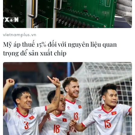
TIN LIÊN QUAN
vietnamplus.vn
Mỹ áp thuế 15% đối với nguyên liệu quan
trọng để sản xuất chip
Nga dựng các hàng rào thuế quan để hạn
chế xuất khẩu ngũ cốc
22/12/2014 22:25