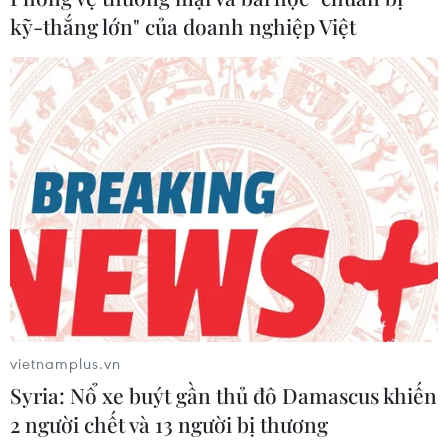
kỹ-thắng lớn" của doanh nghiệp Việt
Nga sẽ cho các công ty và ngân hàng lớn
vay bằng ngoại tệ
25/12/2014 13:18
Ngân hàng trung ương Nga ngày 24/12 thông báo sẽ
bắt đầu cho các công ty và ngân hàng chủ chốt vay
bằng đồng USD và euro trong năm 2015.
vietnamplus.vn
Syria: Nổ xe buýt gần thủ đô Damascus khiến
2 người chết và 13 người bị thương