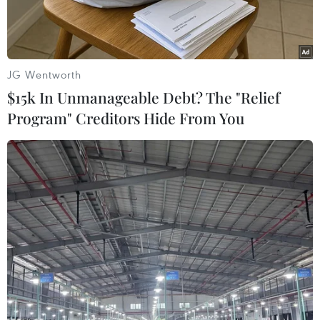
JG Wentworth
$15k In Unmanageable Debt? The "Relief
Program" Creditors Hide From You
Ảnh minh họa. (Nguồn: neftegaz.ru)
Reuters đưa tin, ngày 25/12, Nga tuyên bố cuộc