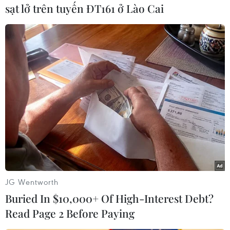
sạt lở trên tuyến ĐT161 ở Lào Cai
#Nga
#Đồng ruble
#Kinh tế Nga
#Trượt giá
#Lãi suất
#Anton Siluanov
#Lạm phát
Nga
Theo dõi VietnamPlus
JG Wentworth
Buried In $10,000+ Of High-Interest Debt?
Read Page 2 Before Paying