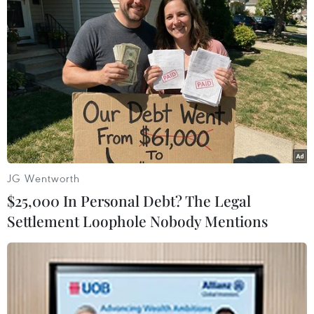
Bay No
Mỗi người có cái nhìn và y kiến khác nhau. Đừng chỉ vì ai nói khác
mình thì tấn công siêu tàn nhẫn vào người ta.
Thích
(2)
Trả lời
thienvti3
Nga bỏ ra 400 tỉ đô cứu đồng ruble mà.....
JG Wentworth
Thích
(4)
Trả lời
$25,000 In Personal Debt? The Legal
Settlement Loophole Nobody Mentions
hà thị thủy
Tôi tin nước Nga sẽ vượt qua đựợc,tinh thần này người Việt đã học
hỏi nên vượt qua hai cuộc chiến tranh vĩ đại đó, chỉ có những kẻ
con cháu của những đứa con lai tật nguyền mới nhìn nhận nước
Nga là nổ, là lừa dối.