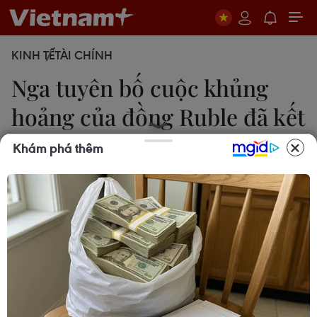
KINH TẾ
TÀI CHÍNH
Nga tuyên bố cuộc khủng
hoảng của đồng Ruble đã kết
thúc
Khám phá thêm
25/12/2014 22:41
Nga tuyên bố cuộc khủng hoảng tiền tệ của nước
này đã kết thúc, cho dù dự trữ ngoại hối của
Moskva sụt giảm mạnh và lạm phát theo năm đã
tăng lên trên 10%, làm tăng thêm những khó khăn
phải đối mặt