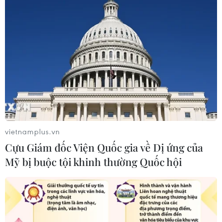
Mỹ phát tín hiệu ủng hộ ổn định
đồng won của Hàn Quốc
05/08/2026 23:26
Mỹ hoàn trả khoảng 100 tỷ USD thuế
quan sau phán quyết của Tòa án Tối
cao
vietnamplus.vn
05/08/2026 22:58
Cựu Giám đốc Viện Quốc gia về Dị ứng của
Mỹ bị buộc tội khinh thường Quốc hội
Nhật Bản: Nội các thông qua chính
sách giảm thuế tiêu thụ thực phẩm
xuống 1%
05/08/2026 15:30