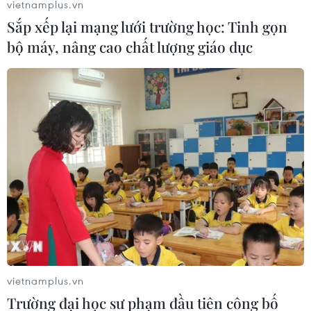
tục gia tăng áp lực chính trị và yêu cầu Fed cắt giảm lãi
vietnamplus.vn
suất để thúc đẩy nền kinh tế đi lên.
Sắp xếp lại mạng lưới trường học: Tinh gọn
bộ máy, nâng cao chất lượng giáo dục
Chủ tịch EC bảo vệ ECB sau những chỉ
vietnamplus.vn
trích của Tổng thống Mỹ
Trường đại học sư phạm đầu tiên công bố