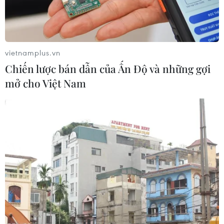
vietnamplus.vn
Chiến lược bán dẫn của Ấn Độ và những gợi
mở cho Việt Nam
ECB sẵn sàng cắt giảm lãi suất và tái khởi
động mua trái phiếu
18/06/2019 15:01
Chủ tịch ECB cho biết việc tiếp tục cắt giảm lãi suất vẫn
nằm trong danh sách những công cụ có thể được ECB
cân nhắc và khả năng tái khởi động chương trình mua
trái phiếu là "đáng kể."