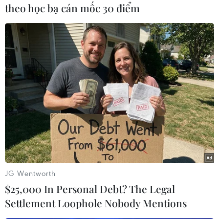
theo học bạ cán mốc 30 điểm
Những tháng gần đây, nền kinh tế lớn nhất thế
giới đón nhận những số liệu khá trái chiều.
Một mặt, kinh tế Mỹ có những chỉ số không mấy
lạc quan như tốc độ tạo việc làm mới suy giảm,
lĩnh vực chế tạo yếu đi và hoạt động xây dựng
nhà mới vẫn đình trệ.
Mặt khác, hoạt động chi tiêu tại đây vẫn khá
mạnh mẽ, tỷ lệ thất nghiệp dao động quanh
mức thấp kỷ lục và tỷ lệ lạm phát ổn định./.
(TTXVN/Vietnam+)
JG Wentworth
$25,000 In Personal Debt? The Legal
Settlement Loophole Nobody Mentions