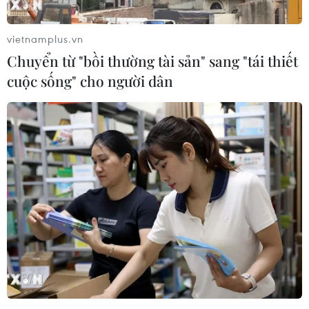
vietnamplus.vn
Chuyển từ "bồi thường tài sản" sang "tái thiết
cuộc sống" cho người dân
Tổng thống Mỹ tiếp tục gây sức ép lên
chính sách tiền tệ của Fed
19/06/2019 06:59
Giữa bối cảnh các quan chức của Fed đang tham gia
cuộc họp chính sách, Tổng thống Mỹ Donald Trump tiếp