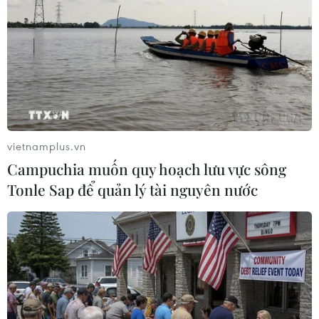
Ngân hàng trung ương toàn cầu đau đầu
cứu nền kinh tế
15/06/2019 03:24
WB cho rằng nguyên nhân tăng trưởng kinh tế suy giảm
là do tốc độ tăng trưởng thương mại toàn cầu giảm
xuống mức thấp nhất kể từ khủng hoảng tài chính cách
đây 1 thập niên.
vietnamplus.vn
Campuchia muốn quy hoạch lưu vực sông
Tonle Sap để quản lý tài nguyên nước