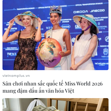
#Fed tăng lãi suất
#Kinh tế Mỹ
#Lãi suất cơ bản
#Thị trường lao động Mỹ
#Cắt giảm lãi suất
Mỹ
vietnamplus.vn
Sân chơi nhan sắc quốc tế Miss World 2026
mang đậm dấu ấn văn hóa Việt
Theo dõi VietnamPlus