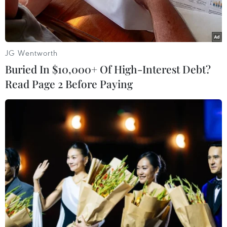
2,5%.
JG Wentworth
Buried In $10,000+ Of High-Interest Debt?
Read Page 2 Before Paying
Đồng tiền mệnh giá 100USD. (Ảnh: AFP/TTXVN)
Theo phóng viên TTXVN tại Washington, trong
bối cảnh cuộc chiến thương mại Mỹ-Trung leo
thang căng thẳng, Ngân hàng Dự trữ Liên bang
Mỹ (Fed) ngày 19/6 đã quyết định giữ nguyên lãi