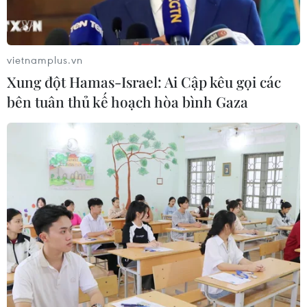
Standard Chartered huy động thành
công khoản vay xã hội 721 triệu USD
cho HDBank
vietnamplus.vn
05/08/2026 07:46
Xung đột Hamas-Israel: Ai Cập kêu gọi các
bên tuân thủ kế hoạch hòa bình Gaza
Tăng tốc giải ngân đầu tư công,
chấm dứt tâm lý trông chờ
05/08/2026 07:39
Hoàn thiện khuôn khổ pháp lý về
ngân hàng và phòng, chống rửa tiền
05/08/2026 03:43
Cà Mau gỡ “điểm nghẽn” mặt bằng,