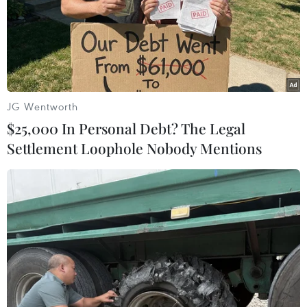
Trump đã theo đuổi chính sách sẵn sàng "tuyên
chiến" với mọi hành động bị cho là "lợi dụng
Mỹ" từ các đối tác thương mại toàn cầu./.
(TTXVN/Vietnam+)
JG Wentworth
$25,000 In Personal Debt? The Legal
Settlement Loophole Nobody Mentions