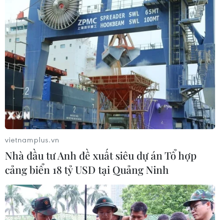
Ngân hàng trung ương toàn cầu đau đầu
cứu nền kinh tế
15/06/2019 03:24
WB cho rằng nguyên nhân tăng trưởng kinh tế suy giảm
là do tốc độ tăng trưởng thương mại toàn cầu giảm
xuống mức thấp nhất kể từ khủng hoảng tài chính cách
đây 1 thập niên.
vietnamplus.vn
Nhà đầu tư Anh đề xuất siêu dự án Tổ hợp
cảng biển 18 tỷ USD tại Quảng Ninh