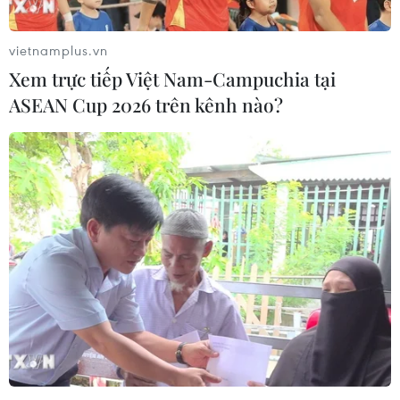
vietnamplus.vn
Xem trực tiếp Việt Nam-Campuchia tại
ASEAN Cup 2026 trên kênh nào?
Lạm phát Eurozone giảm mạnh, lo ngại
tăng trưởng kinh tế toàn cầu chậm
04/06/2019 13:26
Các số liệu công bố ngày 4/6 cho thấy lạm phát
Eurozone giảm mạnh xuống mức 1,2% trong tháng Năm
vừa qua, làm dấy lên lo ngại về tốc độ tăng trưởng kinh
tế toàn cầu chậm lại.