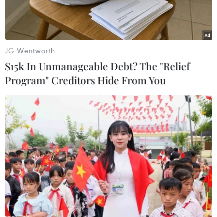
JG Wentworth
$15k In Unmanageable Debt? The "Relief
Program" Creditors Hide From You
Chủ tịch Ngân hàng Trung ương châu Âu (ECB) Mario Draghi.
(Nguồn: Reuters)
Ngày 18/6, Chủ tịch Ngân hàng Trung ương châu
Âu (ECB) Mario Draghi thông báo ngân hàng
này sẵn sàng cắt giảm lãi suất và tái khởi động
chương trình mua trái phiếu để hỗ trợ nền kinh
tế nếu cần thiết.