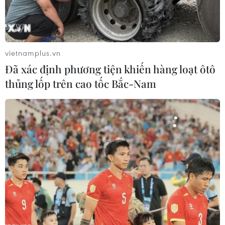
#ECB
#Cắt giảm lãi suất
#Trái phiếu
#Eurozone
#Lạm phát
#Căng thẳng thương mại
vietnamplus.vn
Đã xác định phương tiện khiến hàng loạt ôtô
thủng lốp trên cao tốc Bắc-Nam
Theo dõi VietnamPlus
TIN LIÊN QUAN