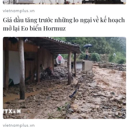
vietnamplus.vn
Giá dầu tăng trước những lo ngại về kế hoạch
mở lại Eo biển Hormuz
vietnamplus.vn