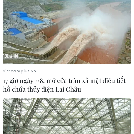
Đảng Cộng hòa đề xuất dự luật trao
thêm thẩm quyền thuế quan cho ông
Trump
07/08/2026 00:33
Mỹ: Lãi suất thế chấp tăng lên mức
cao nhất kể từ tháng Bảy năm ngoái
vietnamplus.vn
07/08/2026 00:05
17 giờ ngày 7/8, mở cửa tràn xả mặt điều tiết
hồ chứa thủy điện Lai Châu
Google Wallet cho phép phụ huynh
thiết lập số dư an toàn của con cái
06/08/2026 23:44