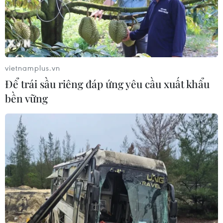
NAPAS, BIDV và Weixin Pay mở rộng
thanh toán QR Việt Nam-Trung
Quốc
06/08/2026 07:34
vietnamplus.vn
Làn sóng tấn công mạng nhằm vào
Để trái sầu riêng đáp ứng yêu cầu xuất khẩu
các quỹ đầu cơ lớn của Mỹ
bền vững
06/08/2026 06:47
Đồng USD trước bước ngoặt do đồng
yen mạnh lên và số liệu việc làm Mỹ
06/08/2026 05:14
Lãi suất ngân hàng ngày 6/8: Kỳ hạn