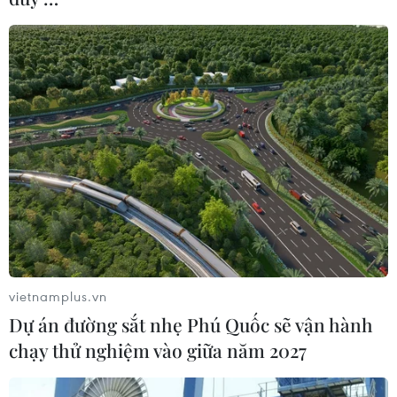
triển vọng kinh tế Eurozone
09/06/2019 00:47
Eurozone đã bị ảnh hưởng sâu sắc bởi sự suy giảm
mạnh trong hoạt động thương mại toàn cầu, do những
nền kinh tế định hướng xuất khẩu, đặc biệt là Đức.
vietnamplus.vn
Dự án đường sắt nhẹ Phú Quốc sẽ vận hành
chạy thử nghiệm vào giữa năm 2027