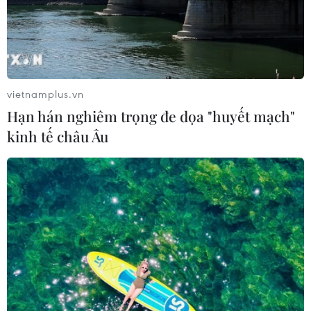
vietnamplus.vn
Hạn hán nghiêm trọng đe dọa "huyết mạch"
kinh tế châu Âu