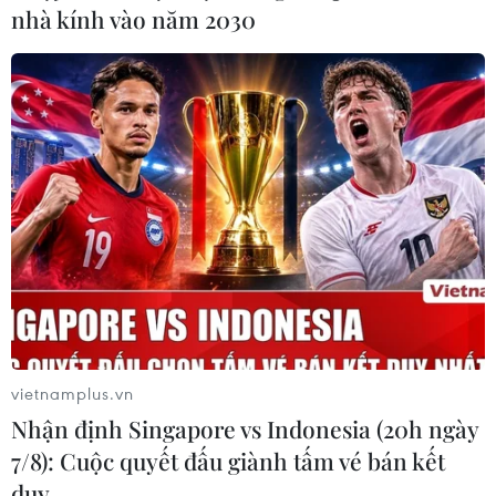
nhà kính vào năm 2030
đây là mức thấp nhất của nhóm 19 quốc gia khu vực
Eurozone kể từ tháng 8/2008.
vietnamplus.vn
Nhận định Singapore vs Indonesia (20h ngày
7/8): Cuộc quyết đấu giành tấm vé bán kết
Căng thẳng thương mại phủ bóng lên
duy …