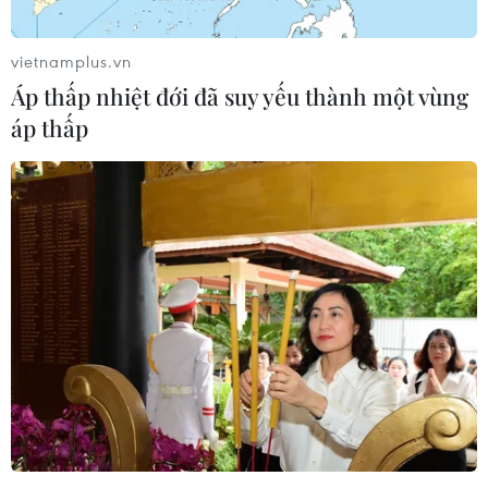
vietnamplus.vn
Áp thấp nhiệt đới đã suy yếu thành một vùng
áp thấp
Cựu Giám đốc tài chính của Trump
Organization bị phạt 5 tháng tù
11/01/2023 08:13
Ông Weisselberg đã lợi dụng cương vị của mình để đổi
lấy nhiều lợi ích như 1 căn hộ miễn phí thuê tại