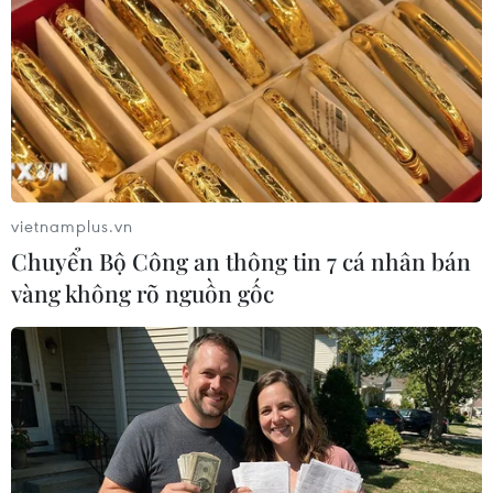
EU phát hiện vụ gian lận thuế xuyên biên
giới trị giá 2,2 tỷ euro
30/11/2022 00:00
Lực lượng chức năng xác định khoảng 9.000 công ty
đã tham gia vào kế hoạch này, trong đó nhiều công ty
bề ngoài là nhà cung cấp thiết bị điện tử thông thường
và yêu cầu hoàn thuế VAT.
vietnamplus.vn
Chuyển Bộ Công an thông tin 7 cá nhân bán
vàng không rõ nguồn gốc