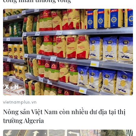
thiết lập số dư an toàn của con cái
06/08/2026 23:44
NAPAS và KiotViet hợp tác mở rộng
hệ sinh thái thanh toán VietQR
06/08/2026 14:03
BIDV chốt ngày chia 498 triệu cổ
phiếu, tăng vốn điều lệ lên 77.783 tỷ
đồng
vietnamplus.vn
06/08/2026 13:42
Nông sản Việt Nam còn nhiều dư địa tại thị
trường Algeria
Hướng tới mục tiêu quy mô dự trữ
đạt 1% GDP vào năm 2030