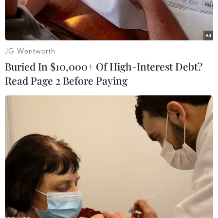
JG Wentworth
Buried In $10,000+ Of High-Interest Debt?
Read Page 2 Before Paying
Trụ sở ngân hàng tư nhân Reyl. (Nguồn: News in France)
Theo phóng viên TTXVN tại Geneva, Pháp đã
phạt ngân hàng tư nhân Reyl (Thụy Sĩ) 5,75
triệu euro (hơn 6 triệu USD) sau khi ngân hàng
này thừa nhận đã tạo điều kiện cho hành vi trốn
thuế trong giai đoạn 2009-2013.