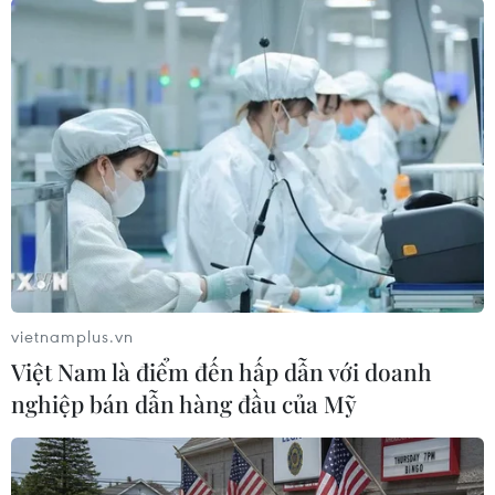
#Ngân hàng Reyl
#trốn thuế
#tiền phạt
#che giấu các khoản tiền
#tài khoản không được khai báo
Pháp
Thụy Sĩ
vietnamplus.vn
Việt Nam là điểm đến hấp dẫn với doanh
nghiệp bán dẫn hàng đầu của Mỹ
Theo dõi VietnamPlus