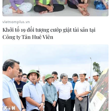
Cà Mau gỡ “điểm nghẽn” mặt bằng,
xây dựng kịch bản giải ngân
vietnamplus.vn
05/08/2026 01:18
Khởi tố 19 đối tượng cướp giật tài sản tại
Công ty Tân Huê Viên
Điều gì chờ đợi đồng yen sau cái bắt
tay giữa Mỹ-Nhật?
04/08/2026 14:11
Sửa Luật Trưng mua, trưng dụng tài
sản giải quyết vướng mắc trên thực
tiễn
04/08/2026 13:10