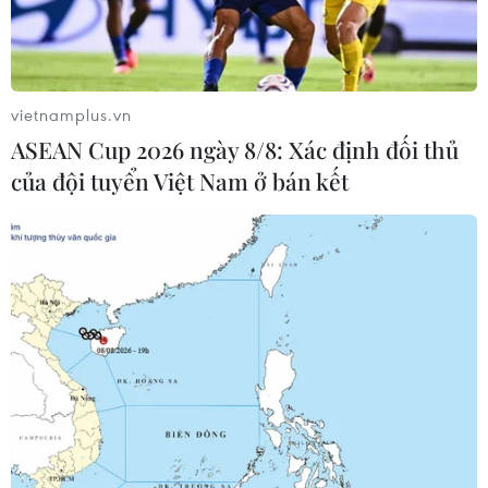
vietnamplus.vn
ASEAN Cup 2026 ngày 8/8: Xác định đối thủ
của đội tuyển Việt Nam ở bán kết
EU nhất trí áp thuế toàn cầu 15% với các
tập đoàn đa quốc gia
16/12/2022 07:24
EU đã thực hiện bước đi quan trọng hướng tới công
bằng thuế và công bằng xã hội và việc áp mức thuế tối
thiểu đóng vai trò then chốt trong việc giải quyết các
thách thức của kinh tế toàn cầu.