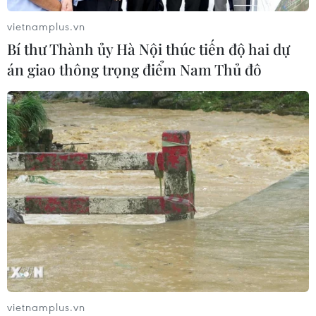
Đề xuất 5 nhóm chính sách sửa đổi
vietnamplus.vn
Luật Trưng mua, trưng dụng tài sản
Bí thư Thành ủy Hà Nội thúc tiến độ hai dự
04/08/2026 11:56
án giao thông trọng điểm Nam Thủ đô
UBS bị phạt 125 triệu USD vì vi phạm
luật chống rửa tiền
04/08/2026 04:58
Xem thêm
vietnamplus.vn