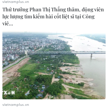
Manhattan, ôtô hạng sang cho 2 vợ chồng và học phí
vietnamplus.vn
trường tư cho các cháu mà không trả thuế.
Thứ trưởng Phan Thị Thắng thăm, động viên
lực lượng tìm kiếm hài cốt liệt sĩ tại Công
viê…
Châu Âu điều tra mạng lưới trốn lậu thuế
tại sân bay Liège
vietnamplus.vn