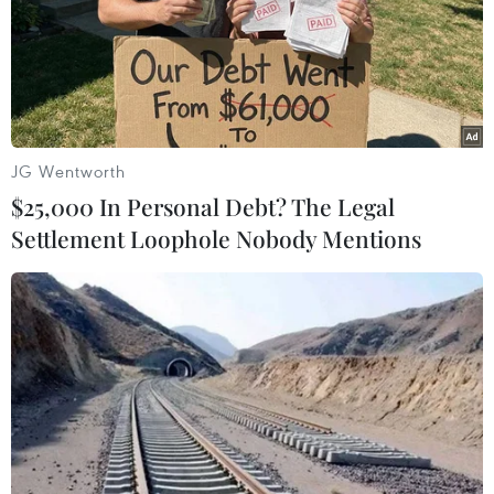
thấy thị trường lao động đã được bổ sung thêm
25.000 việc làm trong tháng 11, nhưng tỷ lệ thất
nghiệp vẫn tăng lên mức 5,8%.
Tổng hợp các số liệu cho thấy bức tranh tổng thể
về kinh tế Canada đang tăng trưởng với một tốc
JG Wentworth
độ chậm chạp, thấp hơn nhiều so với tiềm năng
$25,000 In Personal Debt? The Legal
nhưng có thể tránh được một cuộc suy thoái
Settlement Loophole Nobody Mentions
toàn diện.
Đây cũng có thể coi là "thành công" của BoC vì
cơ quan này đã giải thích rằng họ luôn cố tránh
một cuộc suy thoái kinh tế trong chiến dịch
kiểm soát lạm phát của mình.
Thống đốc Macklem từng nhận xét nền kinh tế
đang tiến gần đến sự cân bằng và lạm phát đã