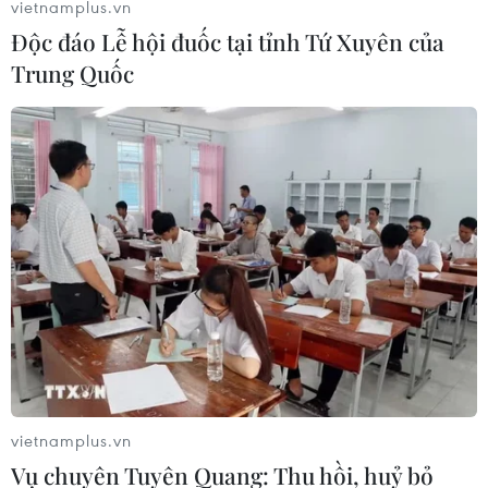
vietnamplus.vn
Độc đáo Lễ hội đuốc tại tỉnh Tứ Xuyên của
TIN LIÊN QUAN
Trung Quốc
Nền kinh tế Canada đứng trước kịch bản
suy thoái trong quý 4
vietnamplus.vn
Vụ chuyên Tuyên Quang: Thu hồi, huỷ bỏ
21/11/2023 01:46