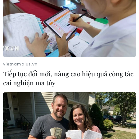
Mặc dù BoC vẫn có những lo ngại nhất định về
khả năng lạm phát tăng trở lại, nhưng họ ngày
càng tự tin vào chính sách thắt chặt tiền tệ đang
phát huy tác dụng.
Tờ báo bình luận rằng lãi suất cao hơn khiến
các hộ gia đình và doanh nghiệp phải đi vay
tiền và trả các khoản nợ của họ cao hơn. Điều
vietnamplus.vn
này sẽ làm giảm nhu cầu về hàng hóa và dịch
Tiếp tục đổi mới, nâng cao hiệu quả công tác
vụ, đồng thời giảm áp lực tăng giá tiêu dùng.
cai nghiện ma túy
Dữ liệu gần đây cho thấy kế hoạch này đã phát
huy tác dụng. Báo cáo của Cơ quan thống kê
Canada thể hiện Tổng sản phẩm quốc nội (GDP)
của nước này trong quý 3/2023 đã giảm 1,1% so
với cùng kỳ năm ngoái.
Số liệu về việc làm của Cơ quan thống kê cho