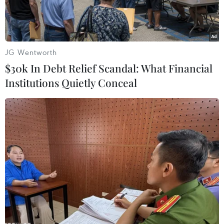
JG Wentworth
$30k In Debt Relief Scandal: What Financial
Institutions Quietly Conceal
Quang cảnh bên ngoài Ngân hàng Trung ương Canada tại
Ottawa. (Ảnh: AFP/TTXVN)
Ngân hàng Trung ương Canada (BoC) đã lần thứ
ba liên tiếp quyết định giữ nguyên lãi suất chủ
chốt ở mức 5% trong cuộc họp cuối cùng của