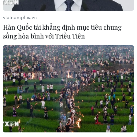
vietnamplus.vn
Hàn Quốc tái khẳng định mục tiêu chung
sống hòa bình với Triều Tiên
#Ngân hàng Trung ương Canada
#Ngân hàng trung ương
#Chính sách thắt chặt tiền tệ
Canada
Theo dõi VietnamPlus