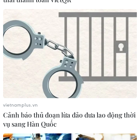
Hướng tới mục tiêu quy mô dự trữ
đạt 1% GDP vào năm 2030
06/08/2026 10:23
NAPAS, BIDV và Weixin Pay mở rộng
thanh toán QR Việt Nam-Trung
Quốc
06/08/2026 07:34
Làn sóng tấn công mạng nhằm vào
các quỹ đầu cơ lớn của Mỹ
vietnamplus.vn
06/08/2026 06:47
Cảnh báo thủ đoạn lừa đảo đưa lao động thời
vụ sang Hàn Quốc
Đồng USD trước bước ngoặt do đồng