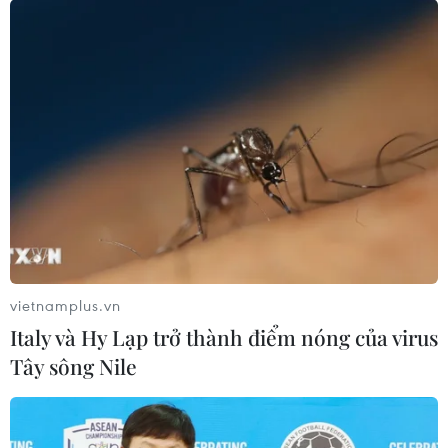
Canada công bố biện pháp bình ổn giá
lương thực, thực phẩm
06/10/2023 04:13
Biện pháp đầu tiên mà Canada áp dụng là cam kết
chương trình giảm giá cho một loạt hàng hóa thực
phẩm chủ chốt, chương trình giữ nguyên giá và chương
trình giá cạnh tranh.
vietnamplus.vn
Italy và Hy Lạp trở thành điểm nóng của virus
Tây sông Nile