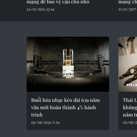
mạng để bảo vệ cậu chủ nhỏ
mang ch
24/10/2016 22:46
31/01/2017 
Buổi hòa nhạc kéo dài 639 năm
Thái 
vừa mới hoàn thành 4% hành
khủng 
trình
năm t
06/08/2026 11:54
05/08/2