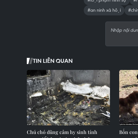
#an ninh xã hội
#chín
TIN LIÊN QUAN
Chú chó dũng cảm hy sinh tính
Bốn con 