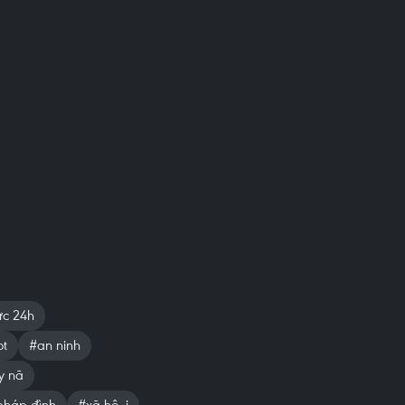
ức 24h
ot
#an ninh
y nã
háp đình
#xã hội