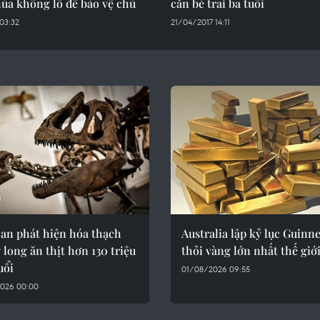
úa khổng lồ để bảo vệ chủ
cắn bé trai ba tuổi
03:32
21/04/2017 14:11
Lan phát hiện hóa thạch
Australia lập kỷ lục Guinne
long ăn thịt hơn 130 triệu
thỏi vàng lớn nhất thế giớ
uổi
01/08/2026 09:55
026 00:00