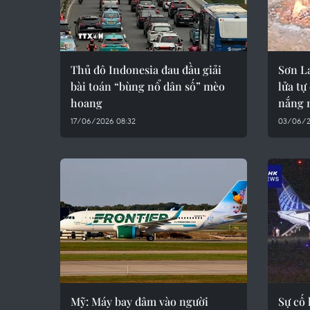
Thủ đô Indonesia đau đầu giải
Sơn L
bài toán “bùng nổ dân số” mèo
lửa tự
hoang
nắng 
17/06/2026 08:32
03/06/2
Mỹ: Máy bay đâm vào người
Sự cố 