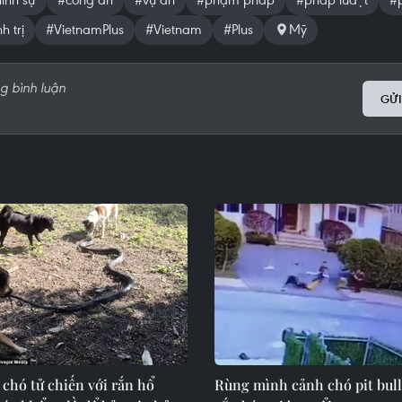
h trị
#VietnamPlus
#Vietnam
#Plus
Mỹ
GỬI
chó tử chiến với rắn hổ
Rùng mình cảnh chó pit bull