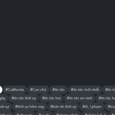
#California
#Con chó
#tin tức
#tin tức mới nhất
#tin t
gày
#tin tức thời sự
#tin tức hot
#tin tức an ninh
#tin tức h
ời sự
#thời sự hôm nay
#bản tin thời sự
#tội phạm
#tru
ình sự
#công an
#vụ án
#phạm pháp
#pháp luật
#p