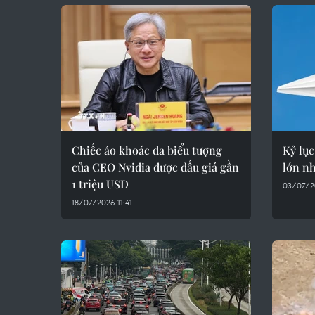
Chiếc áo khoác da biểu tượng
Kỷ lục
của CEO Nvidia được đấu giá gần
lớn nh
1 triệu USD
03/07/20
18/07/2026 11:41