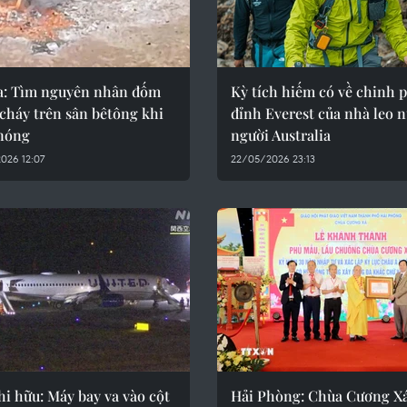
a: Tìm nguyên nhân đốm
Kỳ tích hiếm có về chinh 
 cháy trên sân bêtông khi
đỉnh Everest của nhà leo n
nóng
người Australia
026 12:07
22/05/2026 23:13
hi hữu: Máy bay va vào cột
Hải Phòng: Chùa Cương Xá