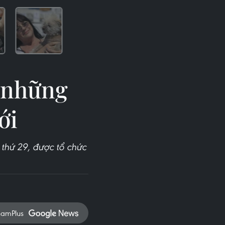
a những
ới
 thứ 29, được tổ chức
namPlus