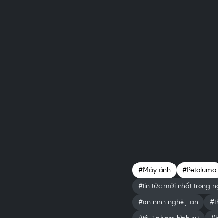
#Máy ảnh
#Petaluma
#tin tức mới nhất trong n
#an ninh nghệ an
#th
#tội phạm hình sự
#h