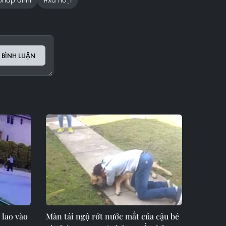
 BÌNH LUẬN
 lao vào
Màn tái ngộ rớt nước mắt của cậu bé