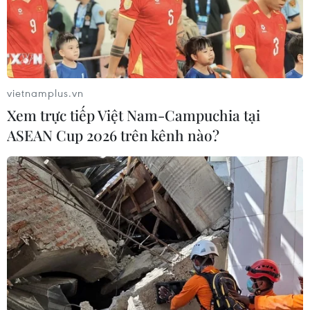
vietnamplus.vn
Xem trực tiếp Việt Nam-Campuchia tại
ASEAN Cup 2026 trên kênh nào?
Những con tàu của ngư dân chở nặng hải sản sau những
chuyến ra khơi đang vào cửa biển Lạch Vạn. (Ảnh: Xuân
Tiến/TTXVN)
Ngày 23/5, Ủy ban Nhân dân tỉnh Nghệ An ban
hành kế hoạch nhằm cụ thể hóa các mục tiêu,
nhiệm vụ, giải pháp thực hiện hiệu quả Nghị