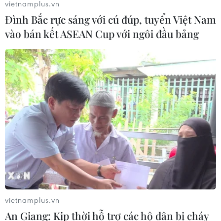
vietnamplus.vn
Đình Bắc rực sáng với cú đúp, tuyển Việt Nam
vào bán kết ASEAN Cup với ngôi đầu bảng
Ngư dân Quảng Bình giao nộp vật liệu nổ
dùng trong khai thác hải sản trái phép
04/01/2024 13:01
Các ngư dân đã giao nộp 5 hộp pháo hoa nổ có xuất
xứ Trung Quốc; 5 bộ công cụ kích điện tự chế; dây cháy
chậm và 1 quả mìn tự chế; 59 quả pháo bi nổ do các cá
nhân tự chế tạo.
vietnamplus.vn
An Giang: Kịp thời hỗ trợ các hộ dân bị cháy