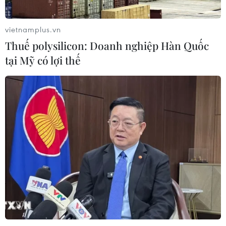
vietnamplus.vn
Thuế polysilicon: Doanh nghiệp Hàn Quốc
tại Mỹ có lợi thế
TIN CÙNG CHUYÊN MỤC
Bế mạc Hội thi lực lượng tham gia
bảo vệ an ninh, trật tự ở cơ sở giỏi
toàn quốc
07/08/2026 15:57