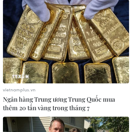
Đồn Biên phòng Diễn Thành cho biết, đơn vị đã
triển khai đồng bộ các biện pháp như: tuyên
truyền, kiên quyết xử lý phương tiện vi phạm,
hoạt động tuần tra, kiểm soát trên biển, cho ngư
dân ký cam kết...
Để đảm bảo việc chấp hành quy định trong khai
thác hải sản, đơn vị phối hợp với các địa
phương nắm chắc tình hình địa bàn, quản lý
chặt chẽ, phát hiện, ngăn chặn kịp thời các tàu
cá có biểu hiện nghi vấn tổ chức khai thác hải
vietnamplus.vn
sản ở vùng biển nước ngoài.
Ngân hàng Trung ương Trung Quốc mua
Đồng thời, đơn vị phối hợp với lực lượng chức
thêm 20 tấn vàng trong tháng 7
năng điều tra, xác minh các tổ chức, cá nhân
môi giới, móc nối đưa tàu cá, ngư dân Nghệ An
đi khai thác hải sản trái phép ở vùng biển nước