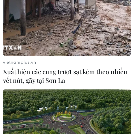
07/08/2026 12:16
Cảnh báo lũ trên lưu vực sông Thao
tại trạm Yên Bái
07/08/2026 11:51
vietnamplus.vn
Xuất hiện các cung trượt sạt kèm theo nhiều
Gỡ khó khăn triển khai dự án trọng
vết nứt, gãy tại Sơn La
điểm quốc gia hồ Ka Pét
07/08/2026 11:24
Khắc phục "Thẻ vàng" IUU: Siết chặt
quản lý đội tàu