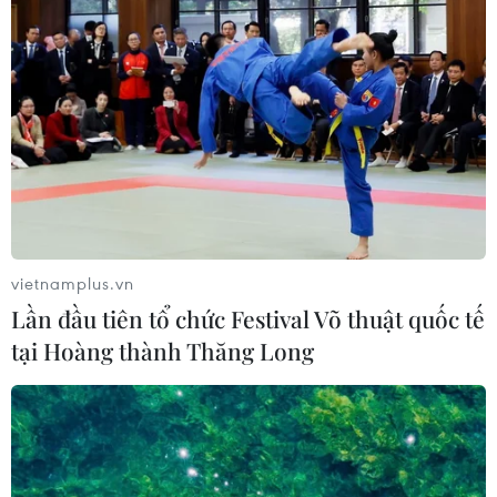
kiểm tra, xem xét trách nhiệm và xử lý nghiêm
các tổ chức, cá nhân không hoàn thành chức
trách, nhiệm vụ được giao.../.
Phòng tuyến góp phần
ngăn chặn tàu cá khai thác
hải sản trái phép
Lực lượng chức năng tăng cường
kiểm tra và xử lý nghiêm các
vietnamplus.vn
trường hợp vi phạm nhằm ngăn
Lần đầu tiên tổ chức Festival Võ thuật quốc tế
chặn, chấm dứt tình trạng tàu cá
tại Hoàng thành Thăng Long
của ngư dân Việt Nam khai thác
hải sản bất hợp pháp.
(TTXVN/Vietnam+)