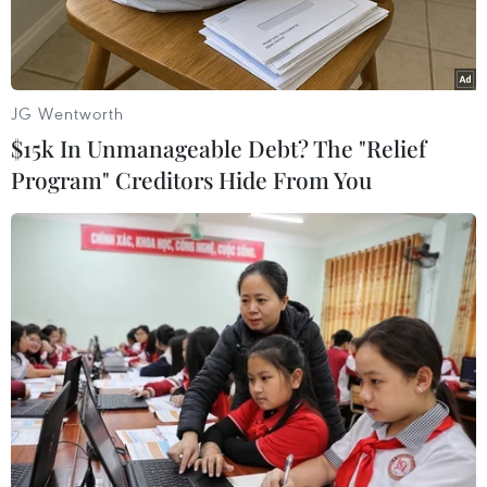
JG Wentworth
$15k In Unmanageable Debt? The "Relief
Program" Creditors Hide From You
Tàu, thuyền của ngư dân Diễn Châu (tỉnh Nghệ An) trên đường
vào đất liền, hướng về cửa biển Lạch Vạn. (Ảnh: Xuân
Tiến/TTXVN)
Nghệ An có hơn 80km bờ biển với gần 3.400 tàu
cá; trong đó có hơn 1.600 phương tiện đánh bắt
xa bờ.