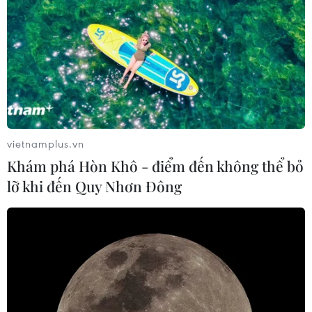
vietnamplus.vn
Khám phá Hòn Khô - điểm đến không thể bỏ
lỡ khi đến Quy Nhơn Đông
#đánh bắt hải sản
#tàu cá
#khai thác hải sản
Nghệ An