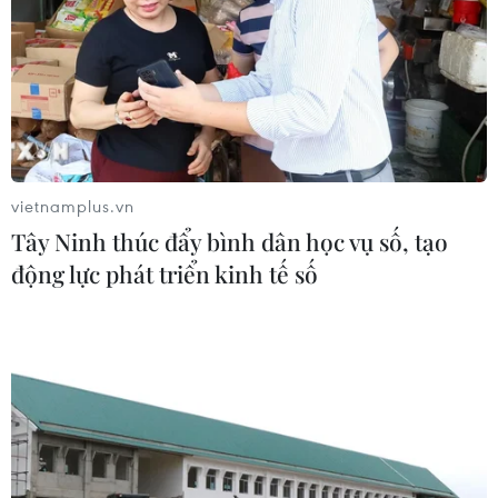
Phú Thọ gỡ vướng mắc mặt bằng,
đẩy nhanh đầu tư các cụm công
nghiệp
07/08/2026 03:32
vietnamplus.vn
Tây Ninh thúc đẩy bình dân học vụ số, tạo
Ninh Bình phê duyệt hơn 500 tỷ
động lực phát triển kinh tế số
đồng xây dựng nhà chung cư cho
thuê
06/08/2026 08:09
Tạo xung lực mới để phát triển thị
trường bất động sản lành mạnh, bền
vững