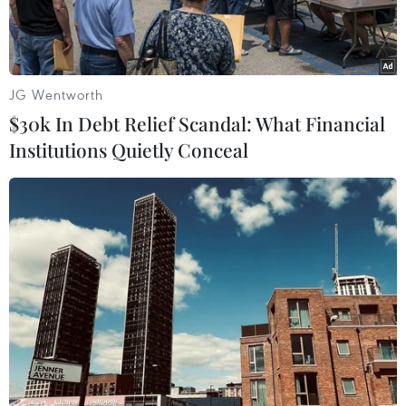
JG Wentworth
$30k In Debt Relief Scandal: What Financial
Institutions Quietly Conceal
Ảnh minh họa. (Nguồn: TTXVN)
Hội đồng Nhân dân tỉnh Nghệ An đã có nghị
quyết thu hồi và chuyển đổi trên 76ha đất để
triển khai 19 dự án trọng điểm trên địa bàn
tỉnh.