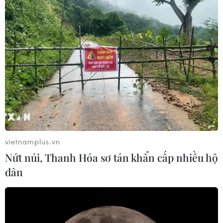
vietnamplus.vn
Nứt núi, Thanh Hóa sơ tán khẩn cấp nhiều hộ
dân