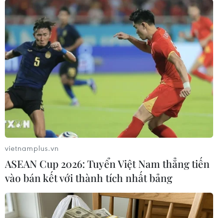
#Hội đồng Nhân dân tỉnh Nghệ An
#Thu hồi đất
#Dự án trọng điểm
#Sử dụng đất
Nghệ An
vietnamplus.vn
ASEAN Cup 2026: Tuyển Việt Nam thẳng tiến
Theo dõi VietnamPlus
vào bán kết với thành tích nhất bảng