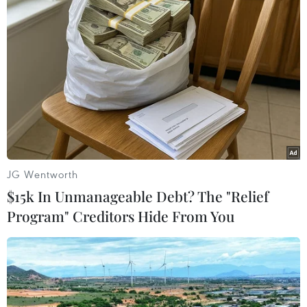
TIN LIÊN QUAN
JG Wentworth
$15k In Unmanageable Debt? The "Relief
Program" Creditors Hide From You
Thông báo thu hồi đất phục vụ Dự án
Đường nối vào Cao tốc Biên Hòa-Vũng