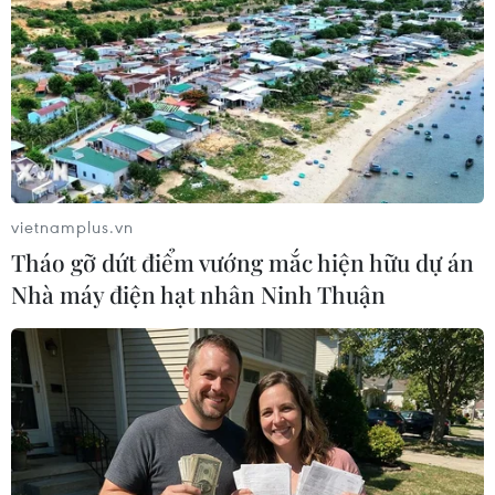
Tàu
21/02/2024 12:52
Hội đồng Nhân dân tỉnh Bà Rịa-Vũng Tàu đã phê duyệt
chủ trương đầu tư hai tuyến đường giao thông nối vào
Cao tốc Biên Hòa-Vũng Tàu với tổng mức đầu tư gần
12.000 tỷ đồng, triển khai từ 2023-2027.
vietnamplus.vn
Tháo gỡ dứt điểm vướng mắc hiện hữu dự án
Nhà máy điện hạt nhân Ninh Thuận