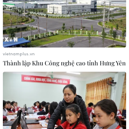
2.000 dự án tồn đọng, khơi thông
nguồn lực đất đai
21/07/2026 12:06
Lấy ý kiến dự án Luật Đất đai (sửa
đổi) để báo cáo Thủ tướng Chính phủ
21/07/2026 06:47
vietnamplus.vn
Thành lập Khu Công nghệ cao tỉnh Hưng Yên
Hà Nội thúc đẩy phát triển nhà ở xã
hội giai đoạn 2026-2030
20/07/2026 13:59
Cần Thơ: Siết trách nhiệm cá nhân,
tập thể để trụ sở, nhà đất dôi dư tồn