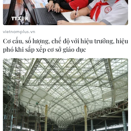
đọng
16/07/2026 10:48
Xem thêm
vietnamplus.vn
Cơ cấu, số lượng, chế độ với hiệu trưởng, hiệu
phó khi sắp xếp cơ sở giáo dục
CƠ QUAN CHỦ QUẢN: THÔNG TẤN XÃ VIỆT NAM
Tổng Biên tập: TRẦN TIẾN DUẨN
Phó Tổng Biên tập: NGUYỄN THỊ TÁM, KHÚC THANH
THỦY
Sở hữu trí tuệ
Quy định sử dụng