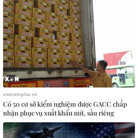
vietnamplus.vn
Có 50 cơ sở kiểm nghiệm được GACC chấp
nhận phục vụ xuất khẩu mít, sầu riêng