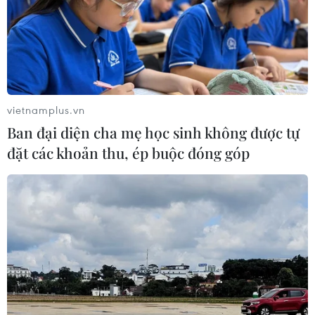
vietnamplus.vn
Ban đại diện cha mẹ học sinh không được tự
đặt các khoản thu, ép buộc đóng góp
TIN CÙNG CHUYÊN MỤC
Cần Thơ thúc đẩy hợp tác du lịch với
đối tác Hàn Quốc