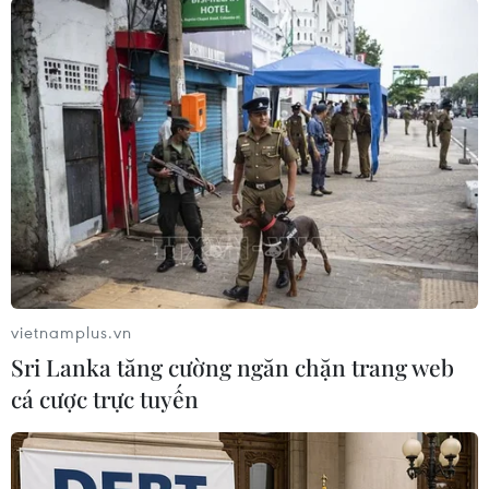
#an ninh
#Nghị sỹ Mỹ
#Doanh nghiệp Trung Quốc
#Trừng phạt Triều Tiên
#Buôn bán vũ khí
#tin tức
#tin tức mới nhất
#tin tức 24h
#tin tức mới nhất trong ngày
#tin tức thời sự
#tin tức hot
#tin tức an ninh
#tin tức hot
#an ninh
#an ninh nghệ an
#thời sự
#thời sự hôm nay
#bản tin thời sự
#tội phạm
#truy nã
#tội phạm hình sự
#hình sự
#công an
#vụ án
#phạm pháp
#pháp luật
#pháp đình
#xã hội
#an ninh xã hội
#chính trị
#VietnamPlus
#Vietnam
vietnamplus.vn
#Plus.
Mỹ
Triều Tiên
Trung Quốc
Sri Lanka tăng cường ngăn chặn trang web
cá cược trực tuyến
Theo dõi VietnamPlus