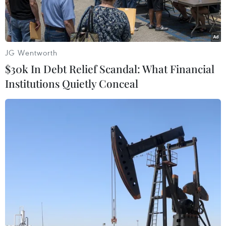
JG Wentworth
$30k In Debt Relief Scandal: What Financial
Institutions Quietly Conceal
Nghị sỹ Mỹ Ted Yoho. (Nguồn: The National Memo)
Theo trang SCMP​, các nghị sỹ Mỹ đã cáo buộc
Trung Quốc phá hoại nỗ lực quốc tế nhằm chấm
dứt chương trình vũ khí hạt nhân của Triều
Tiên bằng cách rót ngoại tệ mạnh cho Bình