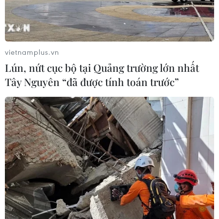
07/08/2026 12:46
Hàn Quốc áp dụng ưu đãi thuế hỗ
vietnamplus.vn
trợ 6 ngành công nghiệp chiến lược
Lún, nứt cục bộ tại Quảng trường lớn nhất
07/08/2026 10:21
Tây Nguyên “đã được tính toán trước”
Trung Quốc hoàn thành bản đồ địa
chất mới của toàn bộ Mặt Trăng
07/08/2026 08:52
Australia đề cao hợp tác với Việt Nam
vì hòa bình, ổn định và thịnh vượng
07/08/2026 07:09