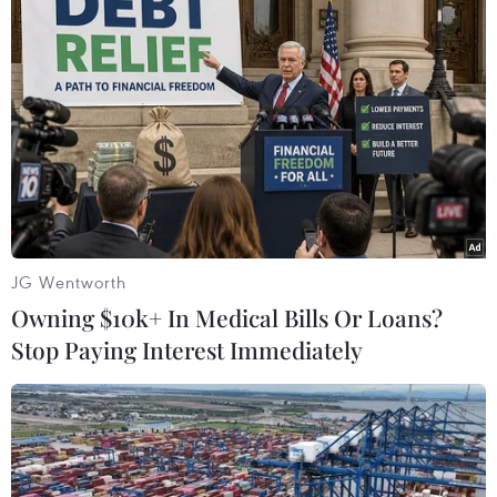
TIN LIÊN QUAN
JG Wentworth
Owning $10k+ In Medical Bills Or Loans?
Stop Paying Interest Immediately