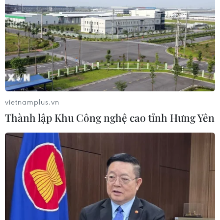
hóa Đối tác Chiến lược Toàn diện
Tăng cường
05/08/2026 13:30
Hơn 100 người thiệt mạng trong mùa
mưa khốc liệt ở Ấn Độ
05/08/2026 09:39
vietnamplus.vn
Thành lập Khu Công nghệ cao tỉnh Hưng Yên
Trung Quốc phóng thành công hai
vệ tinh siêu phổ Đông Phương Huệ
Nhãn
05/08/2026 07:16
Trung Quốc: Cảnh sát Hong Kong,