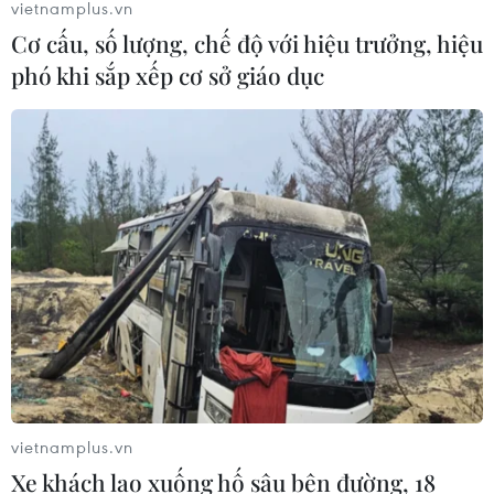
vietnamplus.vn
Cơ cấu, số lượng, chế độ với hiệu trưởng, hiệu
Ấn Độ thử thành công tên lửa đạn
phó khi sắp xếp cơ sở giáo dục
đạo Agni-4, tầm bắn 4.000 km
06/08/2026 23:17
Hàn Quốc tái khẳng định mục tiêu
chung sống hòa bình với Triều Tiên
06/08/2026 15:33
Lở đất tại Philippines khiến ít nhất 4
người thiệt mạng
06/08/2026 15:06
vietnamplus.vn
Xe khách lao xuống hố sâu bên đường, 18