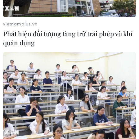
vietnamplus.vn
Phát hiện đối tượng tàng trữ trái phép vũ khí
quân dụng
Nhật Bản siết chặt kiểm tra tàu thuyền
chở hàng đến Triều Tiên
27/06/2017 07:15
Nhật Bản đã thông qua quy định siết chặt hoạt động
kiểm tra các tàu của nước thứ ba chở hàng hóa vào
Triều Tiên nhằm phục vụ cho các chương trình phát triển
vũ khí của Bình Nhưỡng.