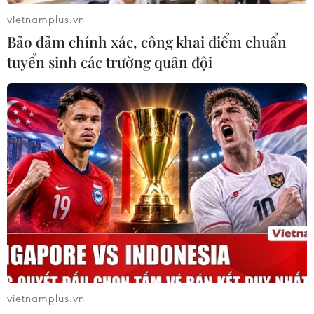
vietnamplus.vn
Bảo đảm chính xác, công khai điểm chuẩn
tuyển sinh các trường quân đội
Nga phản đối những hành động trừng
phạt đơn phương Triều Tiên
27/06/2017 09:29
vietnamplus.vn
Thứ trưởng Ngoại giao Nga Igor Morgulov cho biết Nga