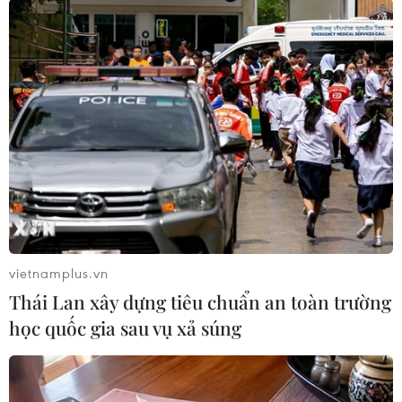
Cao huyết áp thai nghén, đặc biệt là tiền sản
giật đã được chứng minh là có liên quan với
việc sinh con nhẹ cân và tăng nguy cơ sinh non.
Các rối loạn cao huyết áp trong thai kỳ cũng là
nguyên nhân hàng đầu gây tử vong mẹ và trẻ
trên thế giới. Vì vậy mà tình trạng khởi phát
ngáy khi ngủ trong thời kỳ mang thai rất nguy
hiểm đối với cả mẹ và con.
Ngủ ngáy - nguyên nhân gây đau đầu mãn
vietnamplus.vn
tính
Thái Lan xây dựng tiêu chuẩn an toàn trường
Một cuộc nghiên cứu về chứng ngáy khi ngủ
học quốc gia sau vụ xả súng
được đăng tải trên Tạp chí Thần kinh học của
Viện Hàn lâm Hoa Kỳ cho biết, có sự liên hệ
giữa chứng ngáy ngủ và bệnh đau đầu mãn