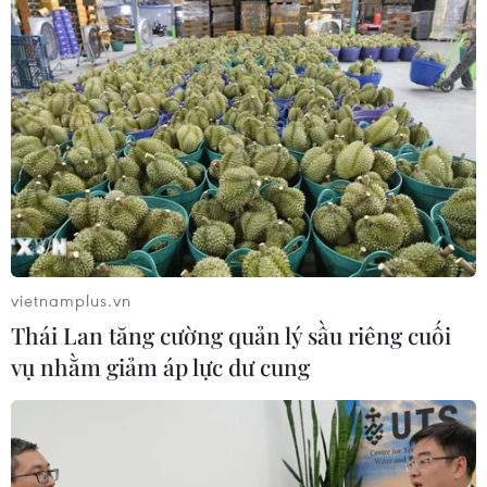
Trẻ sơ sinh có nguy cơ đột tử khi ngủ
chung bố mẹ
27/08/2013 09:14
Theo các nhà nghiên cứu, những trẻ sơ sinh ngủ chung
giường với bố mẹ có nguy cơ bị đột tử cao gấp năm
lần so với các bé ngủ riêng.
vietnamplus.vn
Thái Lan tăng cường quản lý sầu riêng cuối
vụ nhằm giảm áp lực dư cung