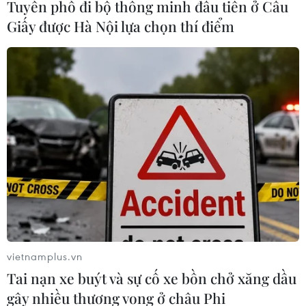
Tuyến phố đi bộ thông minh đầu tiên ở Cầu
Giấy được Hà Nội lựa chọn thí điểm
#Ngủ ngáy
#Cao huyết áp
#Tập thể dục
#Đau tim
Anh
vietnamplus.vn
Tai nạn xe buýt và sự cố xe bồn chở xăng dầu
gây nhiều thương vong ở châu Phi
Theo dõi VietnamPlus