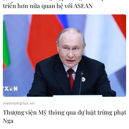
04/08/2026 13:23
triển hơn nữa quan hệ với ASEAN
Đại biểu Quốc hội: Nếu không có cơ
chế bảo vệ sẽ khó khuyến khích đổi
mới sáng tạo thực tiễn
04/08/2026 11:01
Hàn Quốc lên kế hoạch phóng tàu
thăm dò không gian Trái Đất-Mặt
Trăng
04/08/2026 09:42
vietnamplus.vn
Thượng viện Mỹ thông qua dự luật trừng phạt
Xem thêm
Nga