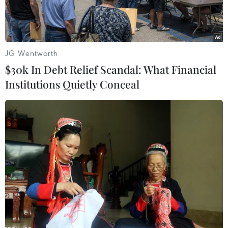
JG Wentworth
$30k In Debt Relief Scandal: What Financial
Institutions Quietly Conceal
Ngáy ngủ rất phổ biến và xảy ra ở mọi lứa tuổi.
Hầu hết chúng ta nghĩ rằng ngáy khi ngủ là
điều bình thường, nhưng thực tế không phải
như vậy. Ngáy ngủ tiềm ẩn nhiều nguy cơ về