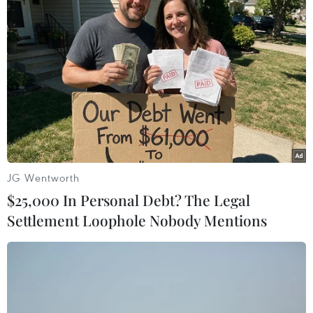
thức rước Nang Sangkhane (Nàng Chúa Xuân),
một trong những sự kiện tâm linh được tổ chức
rất đậm nét văn hóa nhưng cũng hết sức vui
nhộn, thu hút được rất đông du khách cả trong
và ngoài nước.
Năm nay, khi lễ rước Nang Sangkhane còn chưa
kết thúc thì Hội té nước, hoạt động vui nhất
trong Bun Pi May của Lào đã bắt đầu.
JG Wentworth
$25,000 In Personal Debt? The Legal
Settlement Loophole Nobody Mentions