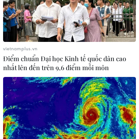
vietnamplus.vn
Điểm chuẩn Đại học Kinh tế quốc dân cao
nhất lên đến trên 9,6 điểm mỗi môn
Đại sứ Việt Nam tại Liên bang Nga chúc
mừng Tết cổ truyền của Lào
11/04/2018 03:57
Đại sứ Việt Nam tại Liên bang Nga Ngô Đức Mạnh
cùng các cán bộ Đại sứ quán đã đến Đại sứ quán Cộng
hòa Dân chủ Nhân dân Lào tại Liên bang Nga chúc
mừng Tết cổ truyền Bun Pi May của nhân dân Lào.