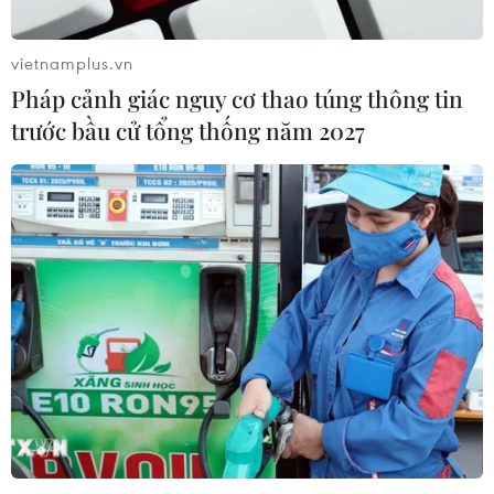
Đại sứ Dương Chí Dũng đã dẫn đầu đoàn cán bộ, nhân
viên Phái đoàn Việt Nam tới chúc mừng Tết cổ truyền và
vietnamplus.vn
chia vui với các đồng nghiệp Lào tại Geneva.
Pháp cảnh giác nguy cơ thao túng thông tin
trước bầu cử tổng thống năm 2027