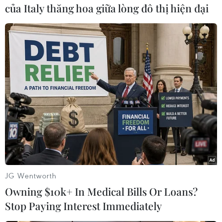
vào người làm phước.
của Italy thăng hoa giữa lòng đô thị hiện đại
Người dân còn té nước vào các nhà sư, chùa và
cây cối xung quanh chùa. Để tỏ lòng tôn kính,
người trẻ tuổi té nước những người lớn tuổi cầu
chúc sống lâu và thịnh vượng.
JG Wentworth
Owning $10k+ In Medical Bills Or Loans?
Stop Paying Interest Immediately