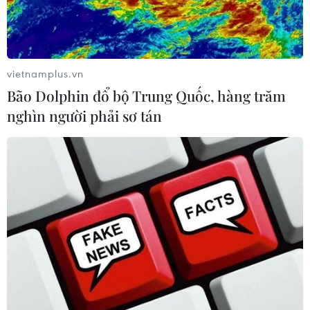
vietnamplus.vn
Bão Dolphin đổ bộ Trung Quốc, hàng trăm
nghìn người phải sơ tán
Việt Nam chung vui Tết cổ truyền Bun Pi
May của Lào tại Geneva
12/04/2018 08:59