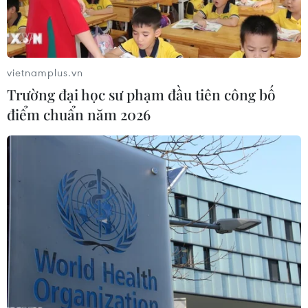
vietnamplus.vn
Trường đại học sư phạm đầu tiên công bố
điểm chuẩn năm 2026
#Bun Pi May
#Bun Hốt Nặm
#Té nước
#Đất nước Triệu Voi
#Tết cổ truyền của Lào
#Phật lịch
#Tin tức
#Tin tức mới nhất
#Tin tức 24h
#Tin tức mới nhất trong ngày
#Tin tức thời sự
#Tin tức
#Tin hot
#Tin tức an ninh
#An ninh