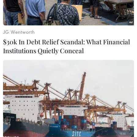
JG Wentworth
$30k In Debt Relief Scandal: What Financial
Institutions Quietly Conceal
Những đám đông xuất hiện khắp nơi trên các tuyến phố ở
Vientiane, nhảy múa, reo hò và té nước. (Ảnh: Phạm
Kiên/TTXVN)
Sáng 14/4, người dân trên khắp đất nước Triệu
Voi bắt đầu các hoạt động vui đón tết cổ truyền
dân tộc, còn gọi là Bun Hốt Nặm (Hội Té nước)