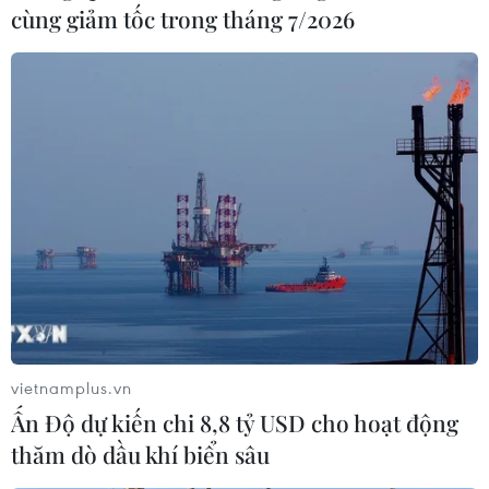
Indonesia đến chúc mừng năm mới và chia vui cùng
cùng giảm tốc trong tháng 7/2026
các cán bộ Đại sứ quán Lào tại Indonesia.
vietnamplus.vn
Ấn Độ dự kiến chi 8,8 tỷ USD cho hoạt động
Người dân Lào, Campuchia tưng bừng
thăm dò dầu khí biển sâu
đón Tết cổ truyền dân tộc