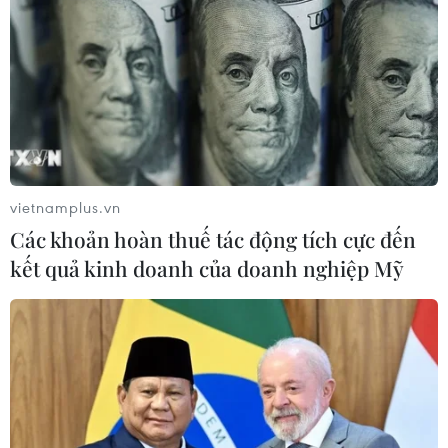
vietnamplus.vn
Các khoản hoàn thuế tác động tích cực đến
kết quả kinh doanh của doanh nghiệp Mỹ
TIN CÙNG CHUYÊN MỤC
Tham vọng mở rộng “cây cầu”
thương mại châu Á - Mỹ Latinh