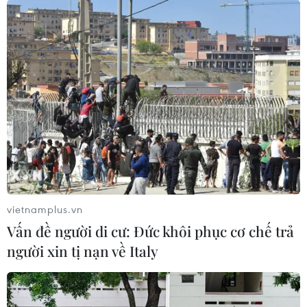
14/04/2017 04:35
Người dân các dân tộc Lào bắt đầu tưng bừng đón Tết
cổ truyền Bunpimay 2017 trong khi nhân dân Campuchia
tổ chức các hoạt động chào mừng Tết cổ truyền Chol
Chhnam Thmei ba ngày.
vietnamplus.vn
Vấn đề người di cư: Đức khôi phục cơ chế trả
người xin tị nạn về Italy