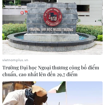
Đại sứ Việt Nam tại Hoa Kỳ chúc mừng Tết
cổ truyền của Lào
18/04/2017 01:31
Ngày 14/4, Đại sứ Việt Nam tại Hoa Kỳ Phạm Quang
Vinh cùng Phu nhân và đại diện cán bộ Đại sứ quán đã
đến chúc Tết Đại sứ Mai Sayvongs, Phu nhân và các
cán bộ, nhân viên Đại sứ quán Lào.
vietnamplus.vn
Trường Đại học Ngoại thương công bố điểm
chuẩn, cao nhất lên đến 29,7 điểm