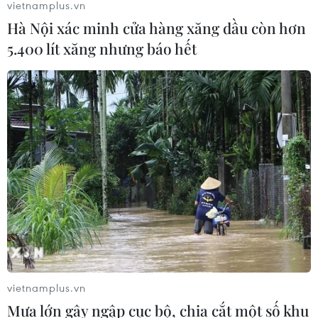
vietnamplus.vn
Hà Nội xác minh cửa hàng xăng dầu còn hơn
5.400 lít xăng nhưng báo hết
vietnamplus.vn
Mưa lớn gây ngập cục bộ, chia cắt một số khu