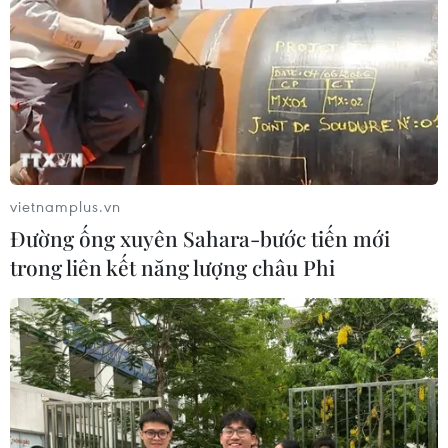
Việt Nam chung vui Tết cổ truyền Bun Pi
May của Lào tại Geneva
vietnamplus.vn
22/04/2017 14:26
Đường ống xuyên Sahara-bước tiến mới
Đại sứ Dương Chí Dũng bày tỏ những lời chúc mừng tốt
trong liên kết năng lượng châu Phi
đẹp nhất đến Đại sứ Khan-Inh Khitchadeth, các cán bộ
Lào đang công tác tại Geneva và gia đình một năm
mới hạnh phúc, an khang, thịnh vượng.