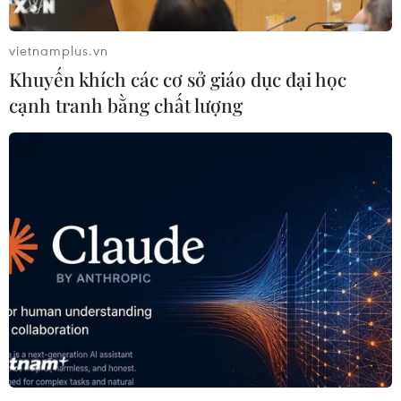
vietnamplus.vn
Khuyến khích các cơ sở giáo dục đại học
cạnh tranh bằng chất lượng
Saudi Arabia cấm người Hồi giáo Israel,
Palestine tới thánh địa Mecca
08/11/2018 05:24
Saudi Arabia đã thay đổi quy định về thông hành của
nước này, theo đó, các tín đồ Hồi giáo Israel và
Palestine sẽ không còn được hành hương đến thánh địa
Mecca.