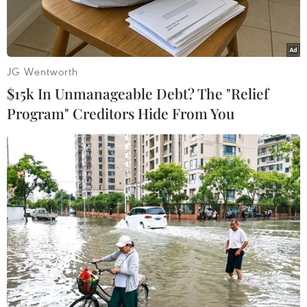
trong đời.
JG Wentworth
$15k In Unmanageable Debt? The "Relief
Program" Creditors Hide From You
Tín đồ Hồi giáo thực hiện nghi lễ ném đá vào quỷ dữ tại bức
tường lớn Jamarat ở Mina của Saudi Arabia, ngày 10/8. (Ảnh:
AFP/TTXVN)
Ngày 11/8, người Hồi giáo từ khắp nơi trên thế