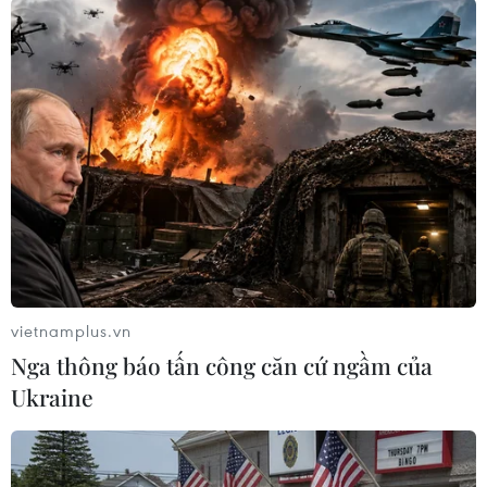
#Người Hồi giáo
#Lễ hội hành hương Hồi giáo
#Ném đá vào quỹ dữ
#Saudi Arabia
#Thánh địa Mecca
Arập Xêút
vietnamplus.vn
Theo dõi VietnamPlus
Nga thông báo tấn công căn cứ ngầm của
Ukraine