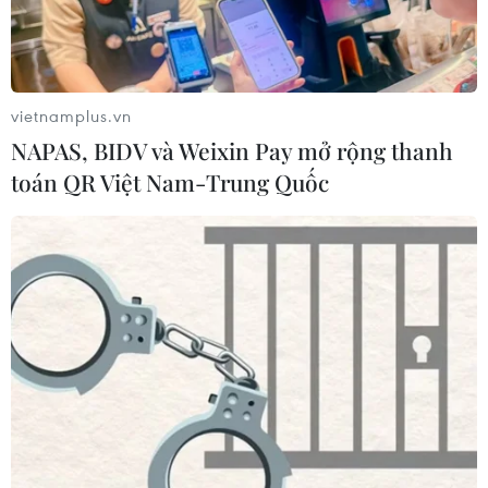
vietnamplus.vn
NAPAS, BIDV và Weixin Pay mở rộng thanh
toán QR Việt Nam-Trung Quốc
TIN CÙNG CHUYÊN MỤC
Xã Tây Giang khai mạc Ngày hội văn
hóa Cơ Tu lần thứ 1
06/08/2026 10:38