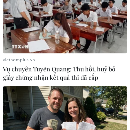
Lễ hành hương Hajj là một trong 5 trụ cột của đạo Hồi,
hành hương về Thánh địa Mecca là một nghĩa vụ tôn
giáo mà mỗi tín đồ Hồi giáo phải thực hiện ít nhất 1 lần
trong đời.
vietnamplus.vn
Vụ chuyên Tuyên Quang: Thu hồi, huỷ bỏ
giấy chứng nhận kết quả thi đã cấp