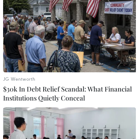
TIN LIÊN QUAN
JG Wentworth
$30k In Debt Relief Scandal: What Financial
Institutions Quietly Conceal
Cuộc hành hương về thánh
địa Mecca
21/08/2018 03:35