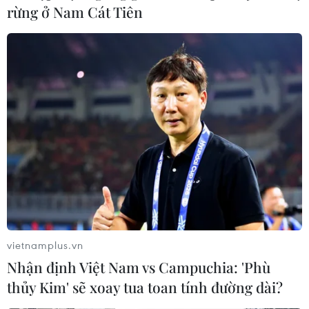
rừng ở Nam Cát Tiên
vietnamplus.vn
Nhận định Việt Nam vs Campuchia: 'Phù
thủy Kim' sẽ xoay tua toan tính đường dài?