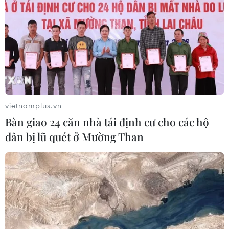
vietnamplus.vn
Bàn giao 24 căn nhà tái định cư cho các hộ
dân bị lũ quét ở Mường Than