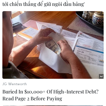
tới chiến thắng để giữ ngôi đầu bảng'
Chính quyền Saudi Arabia đã kêu gọi người
hành hương gạt chính trị sang một bên trong
dịp lễ hội, nhưng tình trạng bạo lực tại Trung
Đông, như những cuộc chiến tại Yemen, Syria
và Libya và nhiều điểm nóng khác vẫn ở trong
tâm trí khá nhiều người./.
(TTXVN/Vietnam+)
JG Wentworth
Buried In $10,000+ Of High-Interest Debt?
Read Page 2 Before Paying