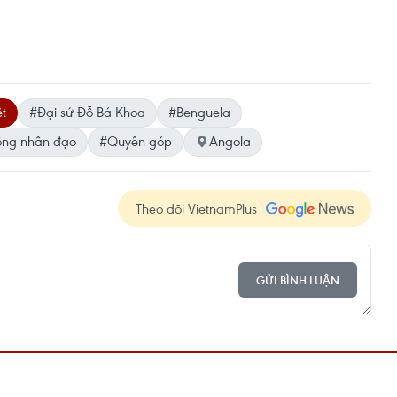
t
#Đại sứ Đỗ Bá Khoa
#Benguela
ộng nhân đạo
#Quyên góp
Angola
Theo dõi VietnamPlus
GỬI BÌNH LUẬN