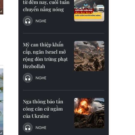
từ đêm nay, cuối tuần
chuyển nắng nóng
NGHE
Mỹ can thiệp khẩn
cấp, ngăn Israel mở
rộng đòn trừng phạt
Hezbollah
NGHE
Nga thông báo tấn
công căn cứ ngầm
của Ukraine
NGHE