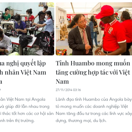
a nghị quyết lập
Tỉnh Huambo mong muốn
h nhân Việt Nam
tăng cường hợp tác với Việt
a
Nam
9
27/11/2014 03:16
ân Việt Nam tại Angola
Lãnh đạo tỉnh Huambo của Angola bày
và giúp đỡ lẫn nhau trong
tỏ mong muốn các doanh nghiệp Việt
i thác tốt hơn các cơ hội sản
Nam tăng đầu tư trong các lĩnh vực xây
nh trên thị trường.
dựng, thương mại, du lịch.