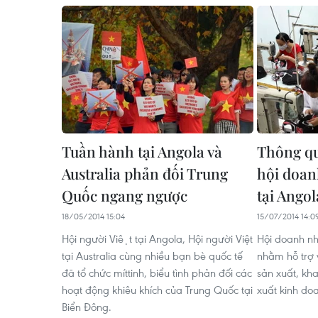
Tuần hành tại Angola và
Thông qu
Australia phản đối Trung
hội doan
Quốc ngang ngược
tại Angol
18/05/2014 15:04
15/07/2014 14:0
Hội người Việt tại Angola, Hội người Việt
Hội doanh nh
tại Australia cùng nhiều bạn bè quốc tế
nhằm hỗ trợ 
đã tổ chức míttinh, biểu tình phản đối các
sản xuất, kha
hoạt động khiêu khích của Trung Quốc tại
xuất kinh doa
Biển Đông.