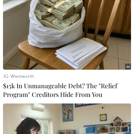
Quất, bao gồm nhà máy lọc dầu Dung Quất sau
khi được nâng cấp, mở rộng tương tự như nhà
máy lọc dầu Nghi Sơn là 0%”./.
(TTXVN/Vietnam+)
JG Wentworth
$15k In Unmanageable Debt? The "Relief
Program" Creditors Hide From You