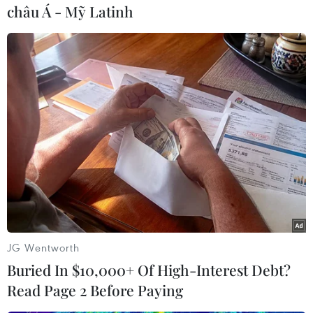
châu Á - Mỹ Latinh
Trên cơ sở các dữ liệu thu thập được, BSR đã
xây dựng được danh sách các loại dầu thô có thể
đưa vào chế biến, nâng danh sách các loại dầu
thô có khả năng chế biến tại nhà máy từ 48 loại
năm 2012 lên 75 loại ở thời điểm hiện tại.
BSR cũng đã thiết lập được tỷ lệ phối trộn của
từng nhóm dầu thô làm cơ sở cho việc lập kế
hoạch sản xuất, mua dầu, lập kế hoạch nhập
dầu, xuất kho phù hợp, đảm bảo cho nhà máy
vận hành ổn định ở công suất cao.
Sau tất cả các công đoạn phức tạp trên, các kết
JG Wentworth
luận chỉ ra dầu Azeri từ Azerbaijan là phù hợp
Buried In $10,000+ Of High-Interest Debt?
nhất cho cấu hình của nhà máy lọc dầu Dung
Read Page 2 Before Paying
Quất.