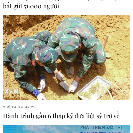
bắt giữ 51.000 người
Xem thêm
CƠ QUAN CHỦ QUẢN: THÔNG TẤN XÃ VIỆT NAM
Tổng Biên tập: TRẦN TIẾN DUẨN
Phó Tổng Biên tập: NGUYỄN THỊ TÁM, KHÚC THANH
THỦY
vietnamplus.vn
Sở hữu trí tuệ
Quy định sử dụng
Hành trình gần 6 thập kỷ đưa liệt sỹ trở về
RSS
Hỗ trợ
Ngôn ngữ
TTXVN