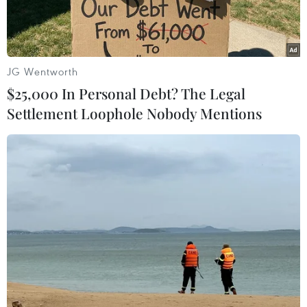
JG Wentworth
$25,000 In Personal Debt? The Legal
Settlement Loophole Nobody Mentions
Một góc Nhà máy lọc dầu Dung Quất. (Ảnh: Huy Hùng/TTXVN)
Sau 30 năm khai thác thương mại từ mỏ dầu
Bạch Hổ, trữ lượng của mỏ Bạch Hổ giảm mạnh.
Trong khi đó, việc nâng cấp, mở rộng Nhà máy
lọc dầu Dung Quất dự kiến sẽ cần nguồn dầu
thô rất nhiều.