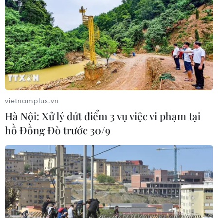
vietnamplus.vn
Hà Nội: Xử lý dứt điểm 3 vụ việc vi phạm tại
hồ Đồng Đò trước 30/9