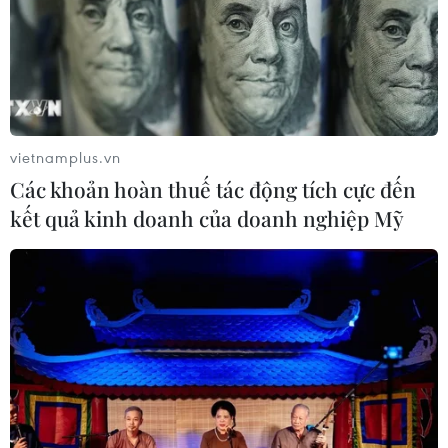
toán giao nhiệm vụ
06/08/2026 00:56
Quy định chi tiết về thủ tục cấp phép
thành lập Sở giao dịch hàng hóa
vietnamplus.vn
05/08/2026 14:59
Các khoản hoàn thuế tác động tích cực đến
kết quả kinh doanh của doanh nghiệp Mỹ
Foxconn đạt doanh thu cao kỷ lục
nhờ nhu cầu mạnh đối với AI
05/08/2026 13:41
Hãng Walt Disney ký thỏa thuận
chưa từng có tiền lệ với TikTok