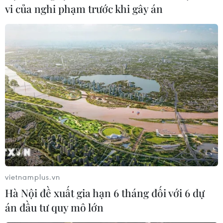
vi của nghi phạm trước khi gây án
Xây dựng các bến cảng tại Dung Quất
ngang tầm trong khu vực
19/09/2018 02:34
Bí thư Tỉnh ủy Quảng Ngãi yêu cầu Ban quản lý Khu
kinh tế Dung Quất và các KCN Quảng Ngãi chọn nhà
đầu tư thật sự có năng lực, phát triển các bến cảng
Dung Quất ngang tầm các cảng biển lớn ở khu vực.
vietnamplus.vn
Hà Nội đề xuất gia hạn 6 tháng đối với 6 dự
án đầu tư quy mô lớn