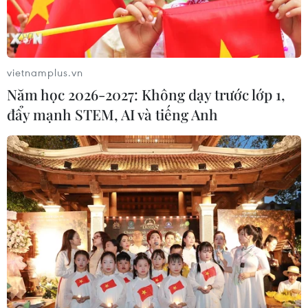
chiếu 22.400 đồng/cổ phiếu.
vietnamplus.vn
Năm học 2026-2027: Không dạy trước lớp 1,
đẩy mạnh STEM, AI và tiếng Anh
Lọc dầu Dung Quất đạt Top 10 Nhà máy
xanh thân thiện năm 2018
08/05/2018 05:26