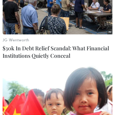
JG Wentworth
$30k In Debt Relief Scandal: What Financial
Institutions Quietly Conceal
Cổ phiếu của Lọc - Hóa dầu Bình Sơn lên
giao dịch trên sàn UpCoM
01/03/2018 11:06
Công ty Lọc - Hóa dầu Bình Sơnhính thức đưa hơn 241
triệu cổ phiếu lên giao dịch tại sàn UpCoM, với tổng giá
trị đăng ký giao dịch đạt hơn 2.414 tỷ đồng, giá tham