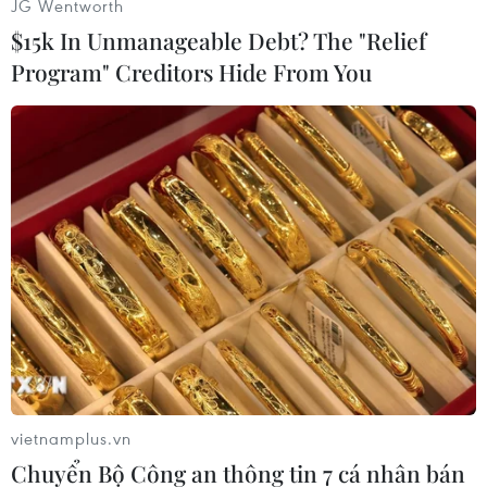
JG Wentworth
$15k In Unmanageable Debt? The "Relief
Như Mai (Vietnam+)
Program" Creditors Hide From You
vietnamplus.vn
#Trung Quốc
#Thổ Nhĩ Kỳ
#Nhân dân tệ
Chuyển Bộ Công an thông tin 7 cá nhân bán