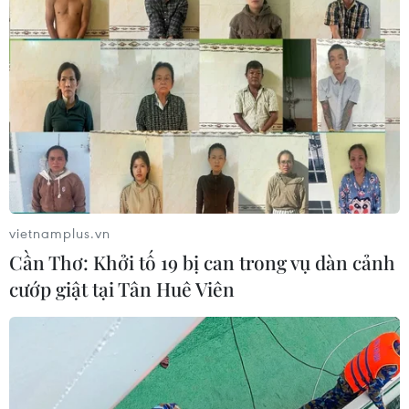
UBS bị phạt 125 triệu USD vì vi phạm
luật chống rửa tiền
04/08/2026 04:58
Xem thêm
vietnamplus.vn
Cần Thơ: Khởi tố 19 bị can trong vụ dàn cảnh
CƠ QUAN CHỦ QUẢN: THÔNG TẤN XÃ VIỆT NAM
cướp giật tại Tân Huê Viên
Tổng Biên tập: TRẦN TIẾN DUẨN
Phó Tổng Biên tập: NGUYỄN THỊ TÁM, KHÚC THANH
THỦY