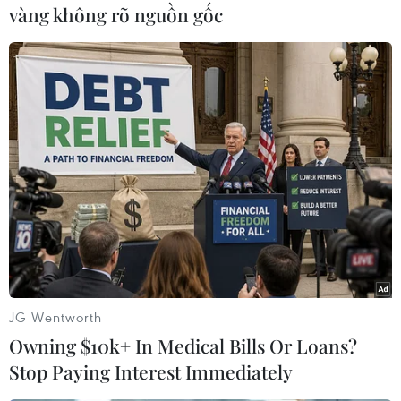
#Thương mại
#Toàn cầu
Đức
Trung Quốc
vàng không rõ nguồn gốc
Theo dõi VietnamPlus
TIN CÙNG CHUYÊN MỤC
Cơ cấu lại vốn nhà nước tại doanh
nghiệp gắn với mục tiêu tăng trưởng
JG Wentworth
hai con số
Owning $10k+ In Medical Bills Or Loans?
07/08/2026 13:16
Stop Paying Interest Immediately