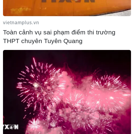
Doanh thu AI của Microsoft phụ thuộc
phần lớn vào đối tác OpenAI
vietnamplus.vn
06/08/2026 06:31
Toàn cảnh vụ sai phạm điểm thi trường
THPT chuyên Tuyên Quang
Kim ngạch thương mại song phương giữa
hai nước Việt Nam và Thái Lan
06/08/2026 06:24
Đồng USD trước bước ngoặt do đồng yen
mạnh lên và số liệu việc làm Mỹ
06/08/2026 05:14