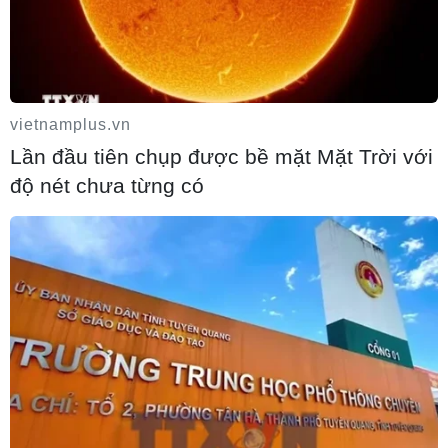
vietnamplus.vn
Làn sóng tấn công mạng nhằm vào các
Lần đầu tiên chụp được bề mặt Mặt Trời với
quỹ đầu cơ lớn của Mỹ
độ nét chưa từng có
06/08/2026 06:47
Meta tung công cụ AI lập trình tự động
cho nhà phát triển
06/08/2026 06:40