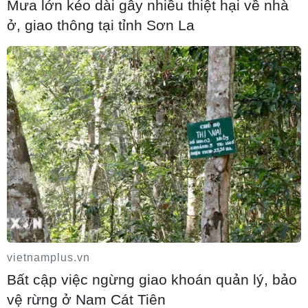
Mưa lớn kéo dài gây nhiều thiệt hại về nhà
06/08/2026 04:23
ở, giao thông tại tỉnh Sơn La
Alphabet cải tổ hàng ngũ lãnh đạo giữa
cuộc đua AGI
06/08/2026 04:22
Doanh nghiệp Trung Quốc đánh giá cao
triển vọng hợp tác cơ giới hóa nông
nghiệp với Việt Nam
vietnamplus.vn
Bất cập việc ngừng giao khoán quản lý, bảo
06/08/2026 04:14
vệ rừng ở Nam Cát Tiên