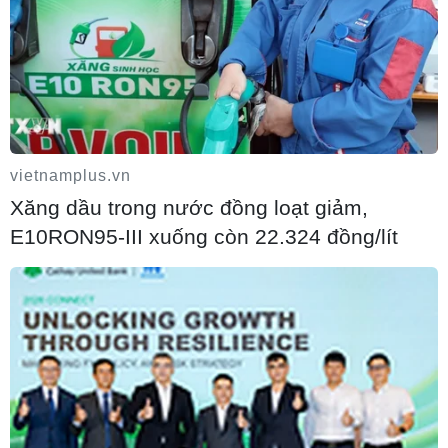
06/08/2026 02:12
Giá vàng trong nước tiếp tục tăng, SJC
lên ngưỡng 143,3 triệu đồng mỗi lượng
vietnamplus.vn
06/08/2026 02:12
Xăng dầu trong nước đồng loạt giảm,
E10RON95-III xuống còn 22.324 đồng/lít
Triều Tiên mở đường bay Bình Nhưỡng-
Wonsan Kalma thúc đẩy du lịch
06/08/2026 02:05
Xem thêm
Vietnam+ (VietnamPlus)
Cơ quan chủ quản: THÔNG TẤN XÃ VIỆT NAM