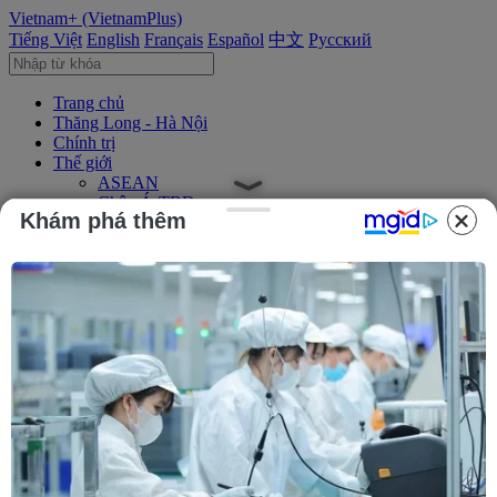
Vietnam+ (VietnamPlus)
Tiếng Việt
English
Français
Español
中文
Русский
Trang chủ
Thăng Long - Hà Nội
Chính trị
Thế giới
ASEAN
Châu Á-TBD
Khám phá thêm
Trung Đông
Châu Âu
Châu Mỹ
Châu Phi
Kinh tế
Kinh doanh
Tài chính
Tín dụng nông thôn
Chứng khoán
Bất động sản
Doanh nghiệp
Thông tin doanh nghiệp
Thông cáo báo chí
Xã hội