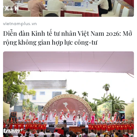
vietnamplus.vn
Diễn đàn Kinh tế tư nhân Việt Nam 2026: Mở
rộng không gian hợp lực công-tư
Israel thử nghiệm tiêm mũi 4 phòng
COVID-19 bằng vaccine trộn lẫn
03/01/2022 22:59
Israel sẽ sử dụng vaccine của hãng Moderna để tiêm
cho những người đã được tiêm 3 mũi vaccine của Pfizer
trước đó, nhằm đánh giá hiệu quả chống lại biến thể
Omicron.