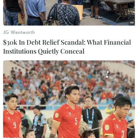
Moderna.
JG Wentworth
$30k In Debt Relief Scandal: What Financial
Institutions Quietly Conceal
Nhân viên y tế tiêm vaccine phòng COVID-19 cho người dân tại
Tokyo, Nhật Bản. (Ảnh: AFP/TTXVN)
Ngày 19/2, nhóm chuyên gia của Bộ Y tế, Lao
động và Phúc lợi Nhật Bản đã công bố dữ liệu