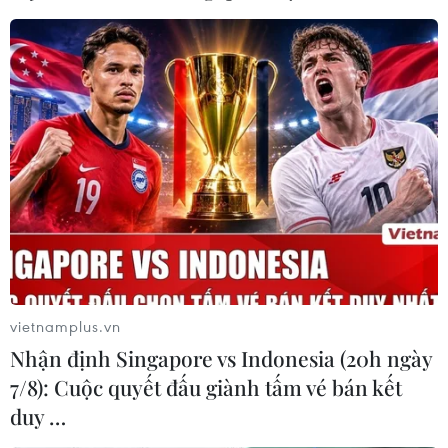
Các nhà nghiên cứu cho biết việc tiêm chéo vaccine mũi
tăng cường làm tăng mức kháng thể trung hòa, cụ thể
là cao hơn từ 4,2 đến 76 lần so với mức trước khi tiêm
mũi tăng cường.
vietnamplus.vn
Nhận định Singapore vs Indonesia (20h ngày
7/8): Cuộc quyết đấu giành tấm vé bán kết
duy …