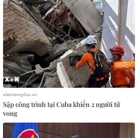
Trong phòng Lab giám định
ADN: Nơi khoa học thắp hy vọng đưa
các liệt sĩ trở về
23/07/2026 09:18
Chiến dịch 500 ngày đêm:
Khi khoa học mở đường đưa các liệt
sĩ trở về
23/07/2026 08:10
vietnamplus.vn
Sập công trình tại Cuba khiến 2 người tử
Liệu pháp thức thần mở ra hướng
vong
phát triển mới cho công nghệ sinh
học
22/07/2026 07:18