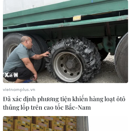
Mũi tăng cường, miễn dịch tự nhiên giúp
giảm nguy cơ mắc biến thể mới
30/01/2022 14:19
Theo các chuyên gia Canada, những người đã tiêm hai
mũi vaccine, đã tiêm mũi tăng cường hoặc từng mắc
COVID-19 có mức độ miễn dịch trước virus nhiều hơn
trước đây.
vietnamplus.vn
Đã xác định phương tiện khiến hàng loạt ôtô
thủng lốp trên cao tốc Bắc-Nam