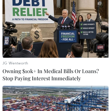
JG Wentworth
Owning $10k+ In Medical Bills Or Loans?
Stop Paying Interest Immediately
#COVID-19
#Tiêm mũi thứ ba
#Pfizer/Biontech
#Moderna
#Biến thể Omicron
#Virus SARS-CoV-2
Nhật Bản