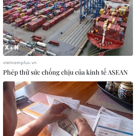
Theo dõi VietnamPlus
vietnamplus.vn
TIN LIÊN QUAN
Phép thử sức chống chịu của kinh tế ASEAN