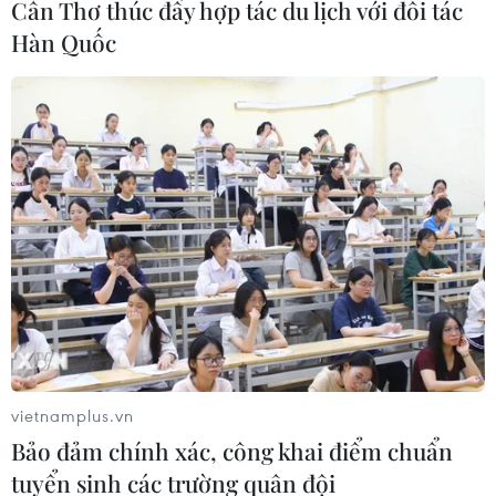
"Omicron tàng hình.
Cần Thơ thúc đẩy hợp tác du lịch với đối tác
Hàn Quốc
Tiêm chéo mũi tăng cường vaccine
vietnamplus.vn
Bảo đảm chính xác, công khai điểm chuẩn
COVID-19 giúp tăng khả năng miễn dịch
tuyển sinh các trường quân đội
28/01/2022 10:58