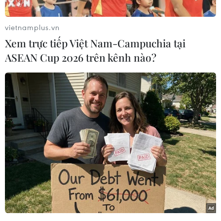
về hiệu quả và các tác dụng phụ đối với người
tiêm vaccine ngừa COVID-19 mũi thứ ba cùng
vietnamplus.vn
và khác chủng loại với hai mũi tiêm trước đó.
Xem trực tiếp Việt Nam-Campuchia tại
Nghiên cứu được thực hiện đối với 2.826 người
ASEAN Cup 2026 trên kênh nào?
tiêm mũi thứ ba là vaccine của hãng
Pfizer/Biontech và 773 người tiêm mũi thứ ba
của hãng Moderna sau khi tất cả đều tiêm mũi
thứ hai của hãng Pfizer.
Về hiệu quả, theo dõi trong vòng 1 tháng sau khi
tiêm mũi thứ ba, mức tăng kháng thể đối với
người tiêm vaccine của hãng Pfizer/Biontech là
54,1%, trong khi tỷ lệ này là 67,9% đối với người
tiêm vaccine của hãng Moderna.
Đồng thời, kết quả nghiên cứu cũng cho thấy
hiệu quả đối với biến thể Omircon của virus