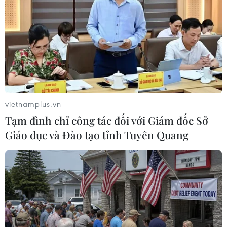
giảm mạnh càng gây thêm khó khăn cho doanh
nghiệp./.
(TTXVN/Vietnam+)
vietnamplus.vn
Tạm đình chỉ công tác đối với Giám đốc Sở
Giáo dục và Đào tạo tỉnh Tuyên Quang
#Thị trường trái phiếu doanh nghiệp
#Bộ Tài chính