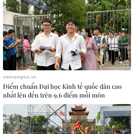
Tháo gỡ dứt điểm vướng mắc hiện
hữu dự án Nhà máy điện hạt nhân
Ninh Thuận
07/08/2026 09:27
Masterise Homes đồng hành cùng
khách hàng trên toàn quốc với giải
pháp tài chính ưu việt
vietnamplus.vn
07/08/2026 08:39
Điểm chuẩn Đại học Kinh tế quốc dân cao
nhất lên đến trên 9,6 điểm mỗi môn
Kho bạc Nhà nước: Thu ngân sách
đạt 1.896.176 tỷ đồng, bằng 74,96% dự
toán
07/08/2026 06:21