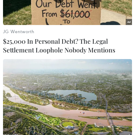
JG Wentworth
$25,000 In Personal Debt? The Legal
Settlement Loophole Nobody Mentions
Hiện nay, nhà đầu tư đang mất niềm tin vào thị trường, khối
lượng phát hành trái phiếu mới sụt giảm.
Để tháo gỡ khó khăn cho thị trường trái phiếu
doanh nghiệp, Bộ Tài chính đã phối hợp các Bộ,
ngành nghiên cứu, xây dựng các giải pháp ổn
định và phát triển thị trường minh bạch, bền