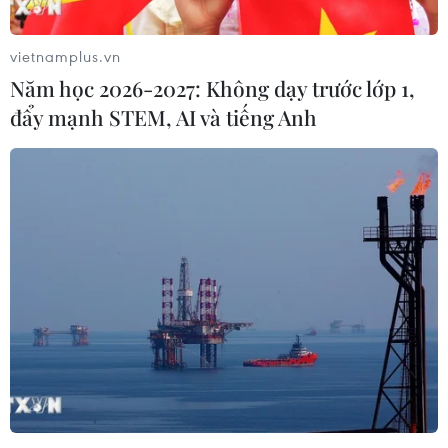
vietnamplus.vn
Năm học 2026-2027: Không dạy trước lớp 1,
đẩy mạnh STEM, AI và tiếng Anh
Hơn 1 tỷ USD trái phiếu doanh nghiệp
được phát hành trong tháng 3
06/04/2023 02:54
Theo dữ liệu tổng hợp của VBMA, tổng giá trị trái phiếu
đã được các doanh nghiệp mua lại trước hạn trong
tháng 3 là gần 14.300 tỷ đồng, tăng 137% so với tháng