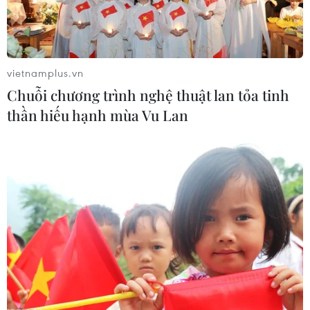
vietnamplus.vn
Chuỗi chương trình nghệ thuật lan tỏa tinh
thần hiếu hạnh mùa Vu Lan
Bộ trưởng Bộ Tài chính: Đôn đốc DN
thanh toán trái phiếu đến hạn
31/03/2023 12:40
Bộ trưởng Bộ Tài chính Hồ Đức Phớc đặc biệt lưu ý các
cơ quan quản lý cần tăng cường kiểm tra, giám sát,
đôn đốc, nhắc nhở các doanh nghiệp thanh toán đầy
đủ đối với các trái phiếu đến hạn.