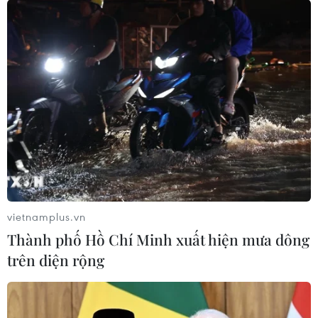
Nghị định 08 đã góp phần tháo gỡ khó
khăn cho thị trường trái phiếu
13/04/2023 04:06
Nghị định số 08/2023/NĐ-CP cho phép doanh nghiệp
phát hành trái phiếu doanh nghiệp và nhà đầu tư có thể
đàm phán để cân đối các nguồn lực của doanh nghiệp,
thanh toán nghĩa vụ nợ đến hạn.
vietnamplus.vn
Thành phố Hồ Chí Minh xuất hiện mưa dông
trên diện rộng