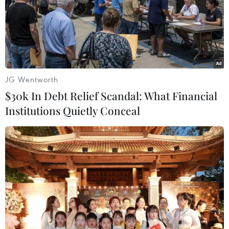
#Tập đoàn Tân Hoàng Minh
#Tập đoàn Vạn Thịnh Phát
Theo dõi VietnamPlus
JG Wentworth
$30k In Debt Relief Scandal: What Financial
Institutions Quietly Conceal
TIN LIÊN QUAN