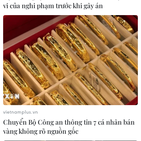
vi của nghi phạm trước khi gây án
Theo Bộ Tài chính, trong quý 1, khối lượng trái phiếu
doanh nghiệp đã phát hành được 24.708 tỷ đồng; trong
số đó khối lượng phát hành từ 6/3 khi Nghị định
08/2023/NĐ-CP có hiệu lực là 23.825 tỷ đồng.
vietnamplus.vn
Chuyển Bộ Công an thông tin 7 cá nhân bán
vàng không rõ nguồn gốc