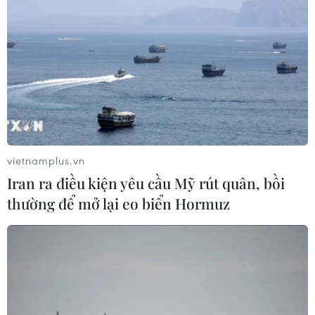
Xem thêm
CƠ QUAN CHỦ QUẢN: THÔNG TẤN XÃ VIỆT NAM
vietnamplus.vn
Tổng Biên tập: TRẦN TIẾN DUẨN
Iran ra điều kiện yêu cầu Mỹ rút quân, bồi
Phó Tổng Biên tập: NGUYỄN THỊ TÁM, KHÚC THANH
thường để mở lại eo biển Hormuz
THỦY
Sở hữu trí tuệ
Quy định sử dụng
RSS
Hỗ trợ
Ngôn ngữ
TTXVN