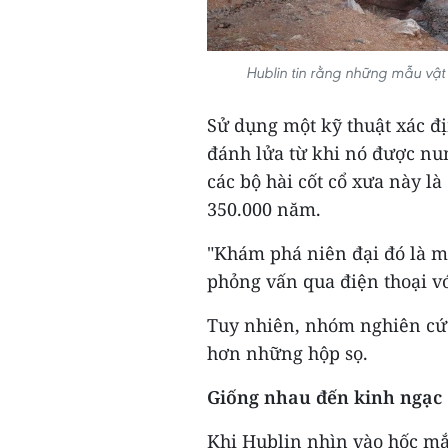
Hublin tin rằng những mẫu vật 
Sử dụng một kỹ thuật xác đị
đánh lửa từ khi nó được nu
các bộ hài cốt cổ xưa này l
350.000 năm.
"Khám phá niên đại đó là mộ
phỏng vấn qua điện thoại v
Tuy nhiên, nhóm nghiên cứu
hơn những hộp sọ.
Giống nhau đến kinh ngạc
Khi Hublin nhìn vào hốc mắ