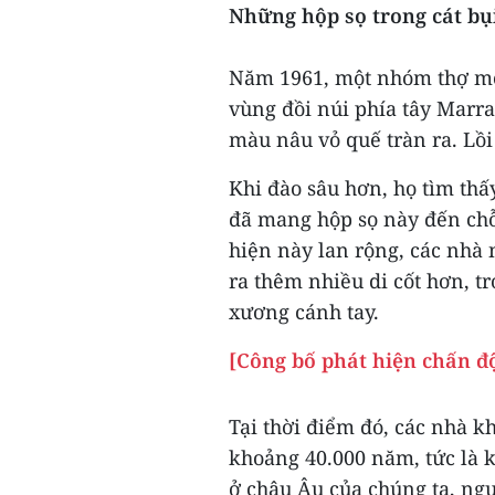
Những hộp sọ trong cát bụ
Năm 1961, một nhóm thợ mỏ 
vùng đồi núi phía tây Marr
màu nâu vỏ quế tràn ra. Lồi
Khi đào sâu hơn, họ tìm thấ
đã mang hộp sọ này đến chỗ 
hiện này lan rộng, các nhà
ra thêm nhiều di cốt hơn, 
xương cánh tay.
[Công bố phát hiện chấn đ
Tại thời điểm đó, các nhà k
khoảng 40.000 năm, tức là 
ở châu Âu của chúng ta, ngư