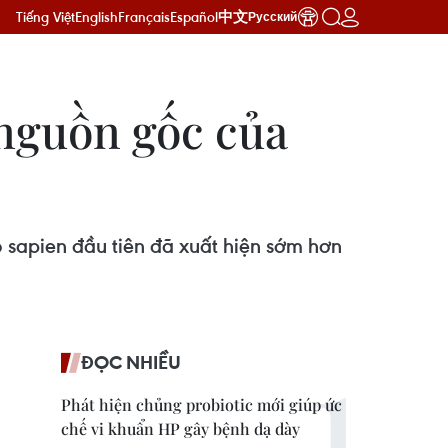
Tiếng Việt
English
Français
Español
中文
Русский
nguồn gốc của
sapien đầu tiên đã xuất hiện sớm hơn
ĐỌC NHIỀU
Phát hiện chủng probiotic mới giúp ức
chế vi khuẩn HP gây bệnh dạ dày