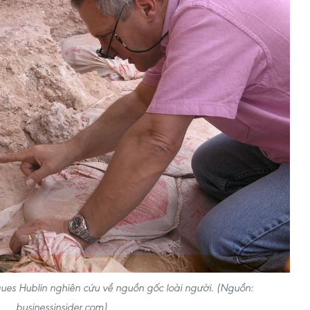
ues Hublin nghiên cứu về nguồn gốc loài người. (Nguồn:
businessinsider.com)