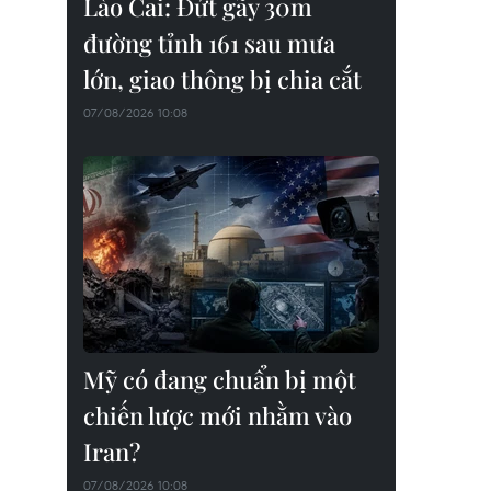
Lào Cai: Đứt gãy 30m
đường tỉnh 161 sau mưa
lớn, giao thông bị chia cắt
07/08/2026 10:08
Mỹ có đang chuẩn bị một
chiến lược mới nhằm vào
Iran?
07/08/2026 10:08