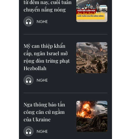
từ đêm nay, cuối tuần
chuyển nắng nóng
NGHE
Mỹ can thiệp khẩn
cấp, ngăn Israel mở
rộng đòn trừng phạt
Hezbollah
NGHE
Nga thông báo tấn
công căn cứ ngầm
của Ukraine
NGHE