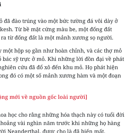
i
đã đào trúng vào một bức tường đá vôi dày ở
akesh. Từ bề mặt cứng màu be, một đống đất
 ra từ đống đất là một mảnh xương sọ người.
y một hộp sọ gần như hoàn chỉnh, và các thợ mỏ
bác sỹ trực ở mỏ. Khi những lời đồn đại về phát
 nghiên cứu đã đổ xô đến khu mỏ. Họ phát hiện
trong đó có một số mảnh xương hàm và một đoạn
ộng mới về nguồn gốc loài người]
hoa học cho rằng những hóa thạch này có tuổi đời
khoảng vài nghìn năm trước khi những họ hàng
ời Neanderthal, được cho là đã biến mất.