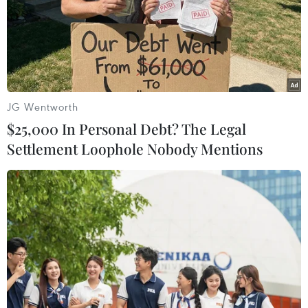
06/08/2026 14:03
BIDV chốt ngày chia 498 triệu cổ
phiếu, tăng vốn điều lệ lên 77.783 tỷ
đồng
JG Wentworth
06/08/2026 13:42
$25,000 In Personal Debt? The Legal
Settlement Loophole Nobody Mentions
Hướng tới mục tiêu quy mô dự trữ
đạt 1% GDP vào năm 2030
06/08/2026 10:23
NAPAS, BIDV và Weixin Pay mở rộng
thanh toán QR Việt Nam-Trung
Quốc