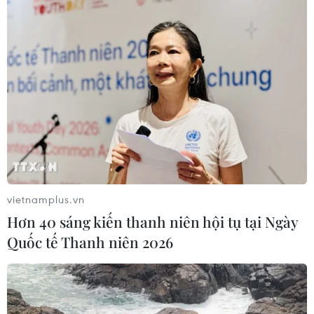
Tổng Biên tập: TRẦN TIẾN DUẨN
Phó Tổng Biên tập: NGUYỄN THỊ TÁM, KHÚC THANH
THỦY
Sở hữu trí tuệ
Quy định sử dụng
RSS
Hỗ trợ
Ngôn ngữ
TTXVN
Dịch vụ tin
Quảng cáo
vietnamplus.vn
Liên hệ
Hơn 40 sáng kiến thanh niên hội tụ tại Ngày
Quốc tế Thanh niên 2026
Giấy phép số: 1374/GP-BTTTT do Bộ Thông tin và Truyền thông
cấp ngày 11/9/2008.
Quảng cáo: Phó TBT Nguyễn Thị Tám: 093.5958688, Email: