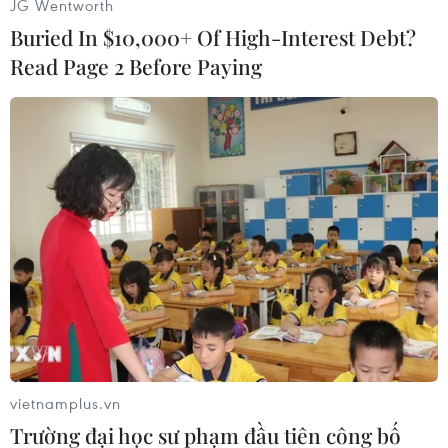
JG Wentworth
Buried In $10,000+ Of High-Interest Debt?
Read Page 2 Before Paying
#Nhật Bản
#Nợ công
#Trái phiếu chính phủ
#động đấĐ
Nhật Bản
Theo dõi VietnamPlus
vietnamplus.vn
TIN CÙNG CHUYÊN MỤC
Trường đại học sư phạm đầu tiên công bố