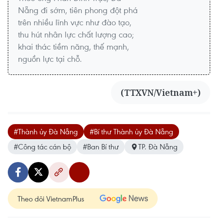
Nẵng đi sớm, tiên phong đột phá
trên nhiều lĩnh vực như đào tạo,
thu hút nhân lực chất lượng cao;
khai thác tiềm năng, thế mạnh,
nguồn lực tại chỗ.
(TTXVN/Vietnam+)
#Thành ủy Đà Nẵng
#Bí thư Thành ủy Đà Nẵng
#Công tác cán bộ
#Ban Bí thư
TP. Đà Nẵng
Theo dõi VietnamPlus