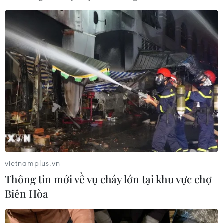
động ngược
05/08/2026 04:58
EU tuyên bố vượt qua “phép thử” an
ninh biên giới sau khủng hoảng
Ceuta
05/08/2026 00:37
Nga và Ukraine tiếp tục tấn
công qua lại, thương vong không
ngừng gia tăng
vietnamplus.vn
04/08/2026 15:54
Thông tin mới về vụ cháy lớn tại khu vực chợ
Biên Hòa
Pháp ghi nhận tháng 7 nóng nhất
trong lịch sử