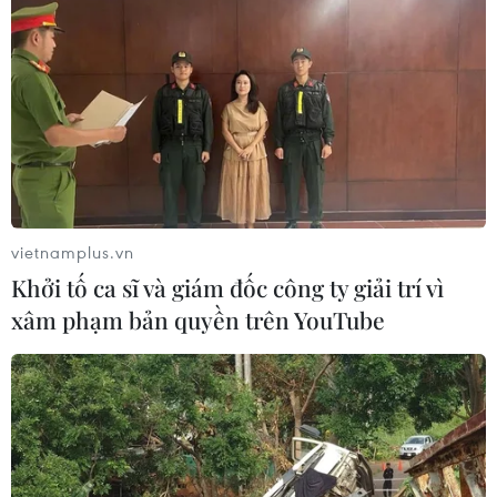
Máy bay chở khách nội địa đầu tiên
của Nga hoàn tất chuyến bay thử
nghiệm
04/08/2026 01:25
Bí mật sau những chung cư không
vietnamplus.vn
niên hạn ở Pháp
Khởi tố ca sĩ và giám đốc công ty giải trí vì
04/08/2026 01:03
xâm phạm bản quyền trên YouTube
Ukraine tiếp tục dội UAV vào
kho hàng của nền tảng bán lẻ lớn tại
Nga
03/08/2026 15:02