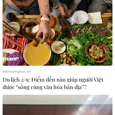
04/08/2026 15:17
Tây Ban Nha phát trực tiếp nhật thực
toàn phần từ độ cao 9.000 m
04/08/2026 13:23
Tàu chở hàng của Thổ Nhĩ Kỳ bị tấn
công trên Biển Đen
vietnamplus.vn
04/08/2026 05:54
Du lịch 2/9: Điểm đến nào giúp người Việt
được “sống cùng văn hóa bản địa”?
Vì sao Google khiến Mỹ và
EU đối đầu về chủ quyền số?
04/08/2026 04:13