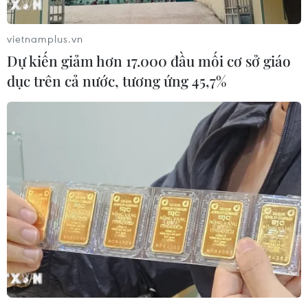
vietnamplus.vn
Dự kiến giảm hơn 17.000 đầu mối cơ sở giáo
dục trên cả nước, tương ứng 45,7%
Ngoại trưởng Nga-Mỹ thảo luận về triển
vọng giải quyết xung đột ở Ukraine
01/06/2025 22:56
Ngoại trưởng Mỹ nhắc lại lời kêu gọi của Tổng thống
Donald Trump về việc tiếp tục đàm phán trực tiếp giữa
Nga và Ukraine để đạt được “một nền hòa bình lâu
dài.”