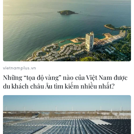
vietnamplus.vn
Những “tọa độ vàng” nào của Việt Nam được
du khách châu Âu tìm kiếm nhiều nhất?