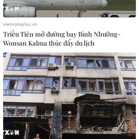
vietnamplus.vn
Triều Tiên mở đường bay Bình Nhưỡng-
Wonsan Kalma thúc đẩy du lịch
TIN CÙNG CHUYÊN MỤC
Ba Lan thảo luận việc thành lập căn
cứ quân sự thường trực với Mỹ
06/08/2026 00:06