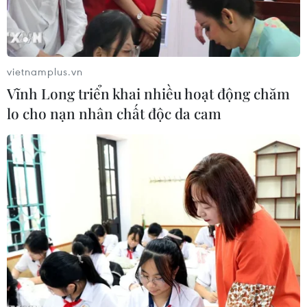
vietnamplus.vn
Vĩnh Long triển khai nhiều hoạt động chăm
lo cho nạn nhân chất độc da cam
Binh sỹ Ukraine bắn lựu pháo bọc thép 2000 trong cuộc xung
đột với Nga gần Bahmut, vùng Donetsk. Ảnh: Reuters/TTXVN)
Reuters/AFP đưa tin một phái đoàn của Chính
phủ Ukraine ngày 3/6 đã đến Washington để
thảo luận về chủ đề hỗ trợ quân sự và các biện
pháp trừng phạt Nga, 1 ngày sau khi Kiev và