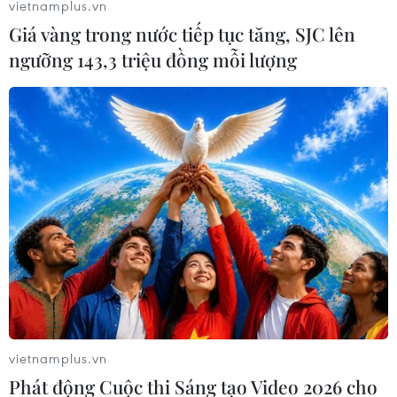
vietnamplus.vn
Giá vàng trong nước tiếp tục tăng, SJC lên
ngưỡng 143,3 triệu đồng mỗi lượng
Thổ Nhĩ Kỳ đề xuất cuộc gặp thượng đỉnh
ba bên Nga-Ukraine-Mỹ
30/05/2025 13:15
Thổ Nhĩ Kỳ hy vọng có thể kết thúc vòng đàm phán trực
tiếp thứ nhất và thứ 2 giữa Nga-Ukraine bằng cuộc gặp
thượng đỉnh giữa Tổng thống Nga Putin, Tổng thống Mỹ
vietnamplus.vn
Trump và Tổng thống Ukraine Zelensky.
Phát động Cuộc thi Sáng tạo Video 2026 cho