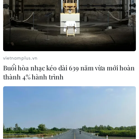
Làn sóng người Israel di cư ra nước
ngoài vẫn ở mức kỷ lục
03/08/2026 11:32
vietnamplus.vn
Tín hiệu tích cực đối với tiến trình
Buổi hòa nhạc kéo dài 639 năm vừa mới hoàn
phục hồi kinh tế của Syria
thành 4% hành trình
03/08/2026 07:22
Tổng thống Mỹ: Các bên đạt bước
tiến hướng tới chấm dứt xung đột với
Iran
03/08/2026 06:24