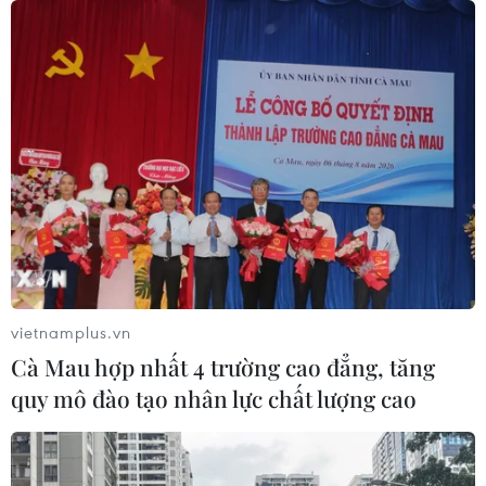
Ấn Độ bị đánh chìm trên Biển Đỏ
05/08/2026 04:40
Israel phát triển xét nghiệm máu đơn
giản giúp phát hiện sớm ung thư
phổi
05/08/2026 03:42
Italy có thể tham gia cơ chế xác minh
giải giáp Hezbollah tại Nam Liban
vietnamplus.vn
04/08/2026 22:42
Cà Mau hợp nhất 4 trường cao đẳng, tăng
quy mô đào tạo nhân lực chất lượng cao
Iran-Oman đàm phán thiết lập tuyến
hàng hải mới qua eo biển Hormuz