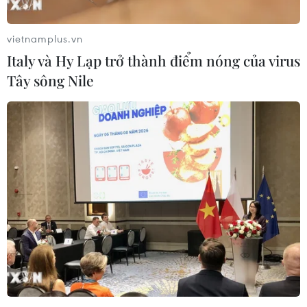
vietnamplus.vn
Italy và Hy Lạp trở thành điểm nóng của virus
Tây sông Nile
Iraq: 3 quả rocket rơi gần Đại sứ quán Mỹ
tại Baghdad
20/01/2020 23:17
Ngày 20/1, 3 quả rocket đã rơi gần Đại sứ quán Mỹ tại
“Vùng Xanh” ở thủ đô Baghdad của Iraq và hiện chưa
có thông tin về thương vong cũng như thiệt hại khác.