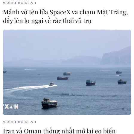
vietnamplus.vn
Từ hạt nhân đến eo biển
Mảnh vỡ tên lửa SpaceX va chạm Mặt Trăng,
Hormuz: Đòn bẩy chiến lược mới của
dấy lên lo ngại về rác thải vũ trụ
Iran
06/08/2026 04:36
Xung đột Hamas-Israel: Israel chưa
chấp thuận kế hoạch về Dải Gaza
06/08/2026 03:45
Mỹ dỡ bỏ lệnh trừng phạt đối với
hãng hàng không Iraq
06/08/2026 03:34
vietnamplus.vn
Iran và Oman thống nhất mở lại eo biển
Iran và Oman đạt thỏa thuận về