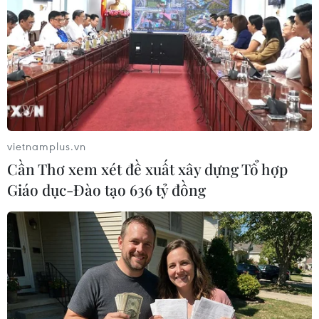
Vùng Xanh tại Iraq bị tên lửa tấn công, tên
lửa rơi sát Đại Sứ quán Mỹ
08/01/2020 22:49
Các nguồn tin cảnh sát Iraq khẳng định 1 quả tên lửa
đã rơi cách Đại sứ quán Mỹ khoảng 100m trong vụ tấn
công tên lửa Katyusha vào Vùng Xanh, tối 8/1.
vietnamplus.vn
Cần Thơ xem xét đề xuất xây dựng Tổ hợp
Giáo dục-Đào tạo 636 tỷ đồng