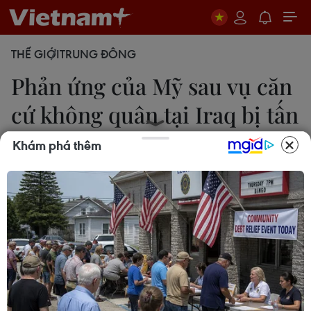
THẾ GIỚI
TRUNG ĐÔNG
Phản ứng của Mỹ sau vụ căn
cứ không quân tại Iraq bị tấn
công
Khám phá thêm
Phương Hồ
16/02/2021 07:48
Trong một thông báo sáng 16/2 (giờ Việt Nam),
Ngoại trưởng Mỹ Antony Blinken nêu rõ
Washington phẫn nộ trước vụ tấn công rocket
cùng ngày vào khu vực người Kurd của Iraq.