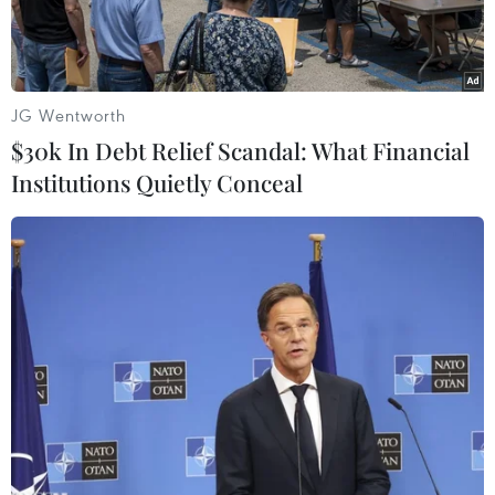
JG Wentworth
$30k In Debt Relief Scandal: What Financial
Institutions Quietly Conceal
Ngoại trưởng Mỹ Antony Blinken phát biểu tại Washington, DC.
(Ảnh: AFP/ TTXVN)
Mỹ đã kêu gọi mở một cuộc điều tra về vụ tấn
công rocket tại căn cứ không quân ở khu vực tự
trị người Kurd của Iraq và cam kết bắt thủ