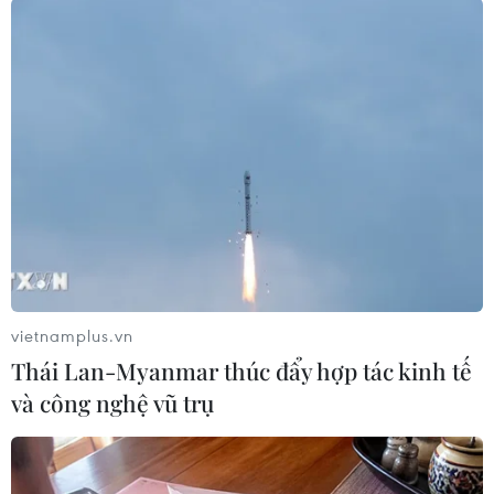
#Căn cứ không quân tại Iraq
#Ngoại trưởng Mỹ
#Antony Blinken
#Tấn công rocket
Iraq
Mỹ
vietnamplus.vn
Thái Lan-Myanmar thúc đẩy hợp tác kinh tế
và công nghệ vũ trụ
Theo dõi VietnamPlus