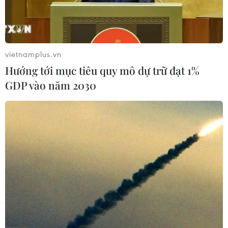
vietnamplus.vn
Hướng tới mục tiêu quy mô dự trữ đạt 1%
GDP vào năm 2030
TIN CÙNG CHUYÊN MỤC
Iran và Oman thống nhất mở lại eo
biển Hormuz trong 60 ngày
06/08/2026 12:25