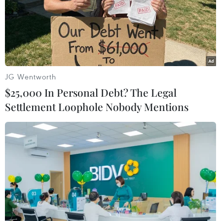
Iran tuyên bố tôn trọng chủ quyền của
Iraq sau vụ bắn tên lửa
09/01/2020 01:16
JG Wentworth
Đại sứ Iran khẳng định chiến dịch này diễn ra chính xác
$25,000 In Personal Debt? The Legal
và nhằm vào các mục tiêu quân sự, do đó không gây
Settlement Loophole Nobody Mentions
thiệt hại cho người dân cũng như tài sản của người dân
tại khu vực.