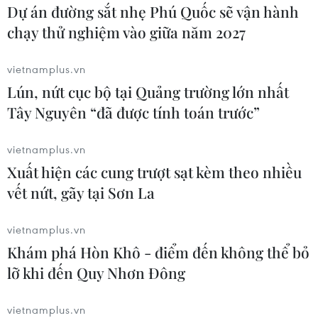
Dự án đường sắt nhẹ Phú Quốc sẽ vận hành
chạy thử nghiệm vào giữa năm 2027
vietnamplus.vn
Lún, nứt cục bộ tại Quảng trường lớn nhất
Tây Nguyên “đã được tính toán trước”
Toàn cảnh sự kiện khai mạc Lễ hội
Hoa Phượng đỏ 2018
vietnamplus.vn
Xuất hiện các cung trượt sạt kèm theo nhiều
12/05/2018 14:41
vết nứt, gãy tại Sơn La
Tối 12/5, Lễ hội Hoa Phượng Đỏ-Hải Phòng 2018 với chủ
đề "Hải Phòng vươn ra biển lớn" đã diễn ra tại Quảng
vietnamplus.vn
trường Nhà hát thành phố Cảng.
Khám phá Hòn Khô - điểm đến không thể bỏ
lỡ khi đến Quy Nhơn Đông
vietnamplus.vn