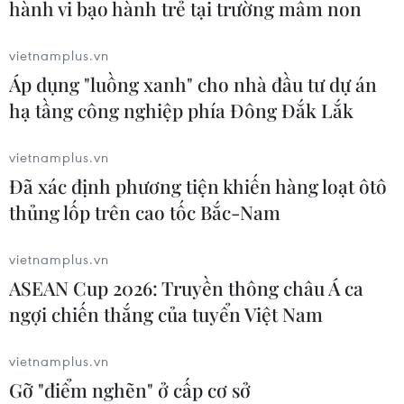
hành vi bạo hành trẻ tại trường mầm non
vietnamplus.vn
Áp dụng "luồng xanh" cho nhà đầu tư dự án
hạ tầng công nghiệp phía Đông Đắk Lắk
vietnamplus.vn
Đã xác định phương tiện khiến hàng loạt ôtô
Quang cảnh buổi lễ. (Ảnh: An Đăng/TTXVN)
thủng lốp trên cao tốc Bắc-Nam
vietnamplus.vn
ASEAN Cup 2026: Truyền thông châu Á ca
ngợi chiến thắng của tuyển Việt Nam
vietnamplus.vn
Gỡ "điểm nghẽn" ở cấp cơ sở