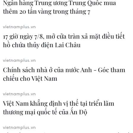
Hải Phòng: Khai mạc liên hoan du lịch Đồ
Ngân hàng Trung ương Trung Quốc mua
Sơn - điểm hẹn 2018
thêm 20 tấn vàng trong tháng 7
30/04/2018 21:41
vietnamplus.vn
Liên hoan du lịch "Đồ Sơn - điểm hẹn du lịch 2018"
17 giờ ngày 7/8, mở cửa tràn xả mặt điều tiết
nhằm giới thiệu, quảng bá, xúc tiến du lịch thành phố
hồ chứa thủy điện Lai Châu
Hải Phòng nói chung, quận Đồ Sơn nói riêng.
vietnamplus.vn
Chính sách nhà ở của nước Anh - Góc tham
chiếu cho Việt Nam
vietnamplus.vn
Việt Nam khẳng định vị thế tại triển lãm
thương mại quốc tế của Ấn Độ
vietnamplus.vn