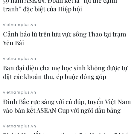
59 năm ASEAN: Đoàn kết là “lợi thế cạnh
tranh” đặc biệt của Hiệp hội
Chương trình bắn pháo hoa chào mừng lễ hội. (Ảnh: An
vietnamplus.vn
Đăng/TTXVN)
Cảnh báo lũ trên lưu vực sông Thao tại trạm
Yên Bái
(TTXVN/Vietnam+)
vietnamplus.vn
Ban đại diện cha mẹ học sinh không được tự
#Hải phòng
#lễ hội hoa phượng đỏ
#bắn pháo hoa
đặt các khoản thu, ép buộc đóng góp
#chương trình văn nghệ
#hoa phượng đỏ
TP. Hải Phòng
vietnamplus.vn
Đình Bắc rực sáng với cú đúp, tuyển Việt Nam
vào bán kết ASEAN Cup với ngôi đầu bảng
Theo dõi VietnamPlus
vietnamplus.vn