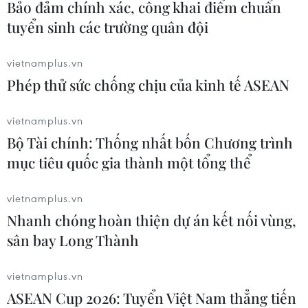
Bảo đảm chính xác, công khai điểm chuẩn
Xem thêm
tuyển sinh các trường quân đội
vietnamplus.vn
Phép thử sức chống chịu của kinh tế ASEAN
CƠ QUAN CHỦ QUẢN: THÔNG TẤN XÃ VIỆT NAM
vietnamplus.vn
Tổng Biên tập: TRẦN TIẾN DUẨN
Bộ Tài chính: Thống nhất bốn Chương trình
mục tiêu quốc gia thành một tổng thể
Phó Tổng Biên tập: NGUYỄN THỊ TÁM, KHÚC THANH
THỦY
vietnamplus.vn
Nhanh chóng hoàn thiện dự án kết nối vùng,
Sở hữu trí tuệ
Quy định sử dụng
sân bay Long Thành
RSS
Hỗ trợ
Ngôn ngữ
TTXVN
vietnamplus.vn
Dịch vụ tin
Quảng cáo
ASEAN Cup 2026: Tuyển Việt Nam thẳng tiến