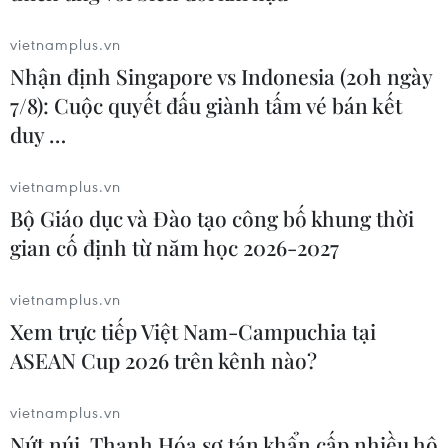
vietnamplus.vn
Nhận định Singapore vs Indonesia (20h ngày
7/8): Cuộc quyết đấu giành tấm vé bán kết
duy …
vietnamplus.vn
Bộ Giáo dục và Đào tạo công bố khung thời
gian cố định từ năm học 2026-2027
Chương trình bắn pháo hoa chào mừng lễ hội. (Ảnh: An
Đăng/TTXVN)
vietnamplus.vn
Xem trực tiếp Việt Nam-Campuchia tại
ASEAN Cup 2026 trên kênh nào?
vietnamplus.vn
Nứt núi, Thanh Hóa sơ tán khẩn cấp nhiều hộ