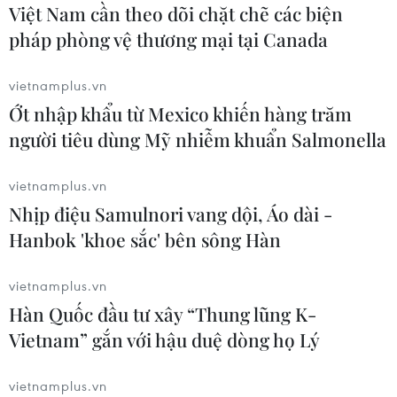
Việt Nam cần theo dõi chặt chẽ các biện
pháp phòng vệ thương mại tại Canada
Lễ hội Cầu ngư Phan Thiết mang
vietnamplus.vn
đậm nét văn hóa của ngư dân vùng
Ớt nhập khẩu từ Mexico khiến hàng trăm
biển Lâm Đồng
người tiêu dùng Mỹ nhiễm khuẩn Salmonella
01/08/2026 14:15
vietnamplus.vn
Lào Cai sắp tổ chức Lễ hội Cốm
Nhịp điệu Samulnori vang dội, Áo dài -
"Hương sắc mùa thu Tú Lệ" năm
Hanbok 'khoe sắc' bên sông Hàn
2026
31/07/2026 00:00
vietnamplus.vn
Hàn Quốc đầu tư xây “Thung lũng K-
Hình thành chuỗi sản phẩm du lịch
Vietnam” gắn với hậu duệ dòng họ Lý
tại “Địa đạo Kỳ Anh-Bãi sậy sông
Đầm”
vietnamplus.vn