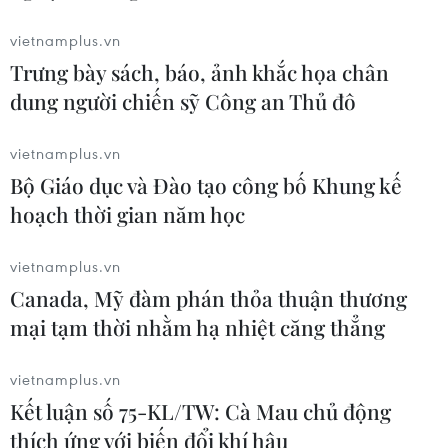
Chương trình bắn pháo hoa chào mừng lễ hội. (Ảnh: An
Đăng/TTXVN)
vietnamplus.vn
Trưng bày sách, báo, ảnh khắc họa chân
dung người chiến sỹ Công an Thủ đô
vietnamplus.vn
Bộ Giáo dục và Đào tạo công bố Khung kế
hoạch thời gian năm học
vietnamplus.vn
Canada, Mỹ đàm phán thỏa thuận thương
mại tạm thời nhằm hạ nhiệt căng thẳng
vietnamplus.vn
Kết luận số 75-KL/TW: Cà Mau chủ động
thích ứng với biến đổi khí hậu