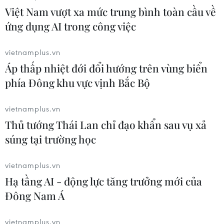
Việt Nam vượt xa mức trung bình toàn cầu về
Rộn rã đêm hội Sâm Ngọc
ứng dụng AI trong công việc
Linh: Trải nghiệm văn hóa đại ngàn
giữa lòng Đà Nẵng
vietnamplus.vn
21/07/2026 16:24
Áp thấp nhiệt đới đổi hướng trên vùng biển
phía Đông khu vực vịnh Bắc Bộ
Kể chuyện văn hóa xứ Quảng bằng
vietnamplus.vn
sân khấu thực cảnh tại Lễ hội tận
Thủ tướng Thái Lan chỉ đạo khẩn sau vụ xả
hưởng Đà Nẵng 2026
súng tại trường học
21/07/2026 10:12
vietnamplus.vn
Lần đầu trình diễn 500 cánh diều
Hạ tầng AI - động lực tăng trưởng mới của
phát sáng, tạo hiệu ứng trên bầu trời
Đông Nam Á
Đà Nẵng
20/07/2026 10:34
vietnamplus.vn