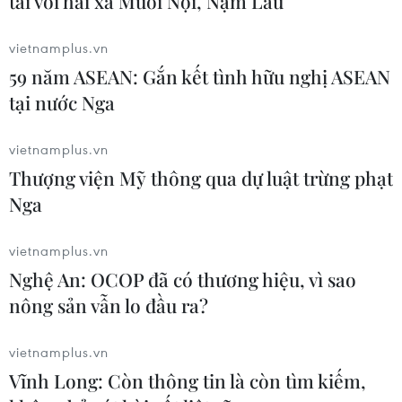
tai với hai xã Muổi Nọi, Nậm Lầu
vietnamplus.vn
59 năm ASEAN: Gắn kết tình hữu nghị ASEAN
Chương trình văn nghệ chào mừng. (Ảnh: An Đăng/TTXVN)
tại nước Nga
vietnamplus.vn
Thượng viện Mỹ thông qua dự luật trừng phạt
Nga
vietnamplus.vn
Nghệ An: OCOP đã có thương hiệu, vì sao
nông sản vẫn lo đầu ra?
vietnamplus.vn
Chương trình văn nghệ chào mừng lễ hội. (Ảnh: An
Vĩnh Long: Còn thông tin là còn tìm kiếm,
Đăng/TTXVN)