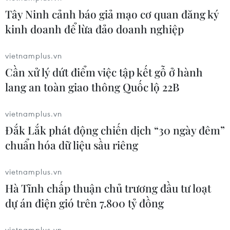
Tây Ninh cảnh báo giả mạo cơ quan đăng ký
Lễ hội Sầu riêng Đắk Lắk 2026:
kinh doanh để lừa đảo doanh nghiệp
Quảng bá điểm đến kết nối khu vực
Tây Nguyên
vietnamplus.vn
20/07/2026 08:26
Cần xử lý dứt điểm việc tập kết gỗ ở hành
lang an toàn giao thông Quốc lộ 22B
Festival Biển Khánh Hòa: Sắc màu
đại dương-Vươn tầm quốc tế
vietnamplus.vn
19/07/2026 14:43
Đắk Lắk phát động chiến dịch “30 ngày đêm”
chuẩn hóa dữ liệu sầu riêng
Quảng Ninh: Lễ hội Xuống đồng tôn
vietnamplus.vn
vinh truyền thống khai hoang vùng
Hà Tĩnh chấp thuận chủ trương đầu tư loạt
Hà Nam
dự án điện gió trên 7.800 tỷ đồng
19/07/2026 09:00
vietnamplus.vn