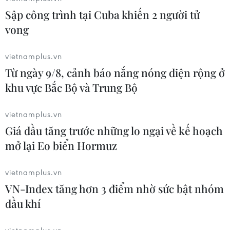
Gợi mở hướng phát triển bền vững cho Hải Phòng, Thủ
Sập công trình tại Cuba khiến 2 người tử
tướng nhấn mạnh Hải Phòng phải là một trong những
vong
thành phố đi đầu trong nền kinh tế số của Việt Nam.
TIN CÙNG CHUYÊN MỤC
vietnamplus.vn
Từ ngày 9/8, cảnh báo nắng nóng diện rộng ở
66 đoàn võ thuật lần đầu tiên
khu vực Bắc Bộ và Trung Bộ
hội tụ tại Festival Võ thuật quốc tế Hà
Nội 2026
vietnamplus.vn
08/08/2026 02:26
Giá dầu tăng trước những lo ngại về kế hoạch
mở lại Eo biển Hormuz
Khai mạc Lễ hội Việt Nam - Hàn
Quốc 2026 rực rỡ sắc màu văn hóa
vietnamplus.vn
07/08/2026 15:03
VN-Index tăng hơn 3 điểm nhờ sức bật nhóm
dầu khí
Nhịp điệu Samulnori vang