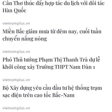
Cần Thơ thúc đẩy hợp tác du lịch với đối tác
04/08/2026 14:56
Hàn Quốc
Tuyên Quang: Lễ hội hoa Tam giác
vietnamplus.vn
mạch 2026 sẽ khai mạc ngày 6/11 tại
Miền Bắc giảm mưa từ đêm nay, cuối tuần
Đồng Văn
chuyển nắng nóng
04/08/2026 14:13
vietnamplus.vn
Phó Thủ tướng Phạm Thị Thanh Trà dự lễ
Đặc sắc lễ hội nghệ thuật dân
khởi công xây Trường THPT Nam Đàn 1
gian tại Kyrgyzstan
03/08/2026 05:45
vietnamplus.vn
Bộ Xây dựng yêu cầu đầu tư hệ thống trạm
sạc điện trên cao tốc Bắc-Nam
Độc đáo nghi lễ rước Lệnh Ông Sanh
tại Lễ hội Cầu ngư Phan Thiết
vietnamplus.vn
02/08/2026 04:44