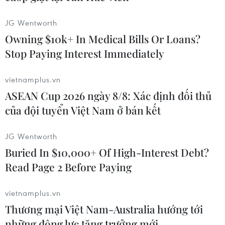
JG Wentworth
Owning $10k+ In Medical Bills Or Loans?
Stop Paying Interest Immediately
vietnamplus.vn
ASEAN Cup 2026 ngày 8/8: Xác định đối thủ
của đội tuyển Việt Nam ở bán kết
JG Wentworth
Chương trình bắn pháo hoa chào mừng lễ hội. (Ảnh: An
Buried In $10,000+ Of High-Interest Debt?
Đăng/TTXVN)
Read Page 2 Before Paying
vietnamplus.vn
Thương mại Việt Nam-Australia hướng tới
những động lực tăng trưởng mới