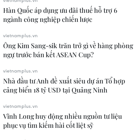
vietnamplus.vn
dội, Áo dài - Hanbok 'khoe sắc' bên
Hàn Quốc áp dụng ưu đãi thuế hỗ trợ 6
sông Hàn
ngành công nghiệp chiến lược
07/08/2026 04:39
vietnamplus.vn
Cà Mau quảng bá thương hiệu, kết
Ông Kim Sang-sik trăn trở gì về hàng phòng
nối đầu tư, đưa ngành tôm phát triển
ngự trước bán kết ASEAN Cup?
bền vững
07/08/2026 03:04
vietnamplus.vn
Nhà đầu tư Anh đề xuất siêu dự án Tổ hợp
Xã Tây Giang khai mạc Ngày hội văn
cảng biển 18 tỷ USD tại Quảng Ninh
hóa Cơ Tu lần thứ 1
06/08/2026 10:38
vietnamplus.vn
Vĩnh Long huy động nhiều nguồn tư liệu
phục vụ tìm kiếm hài cốt liệt sỹ
Độc đáo Lễ hội đuốc tại tỉnh
Tứ Xuyên của Trung Quốc