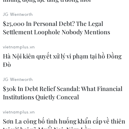
JG Wentworth
$25,000 In Personal Debt? The Legal
Settlement Loophole Nobody Mentions
vietnamplus.vn
Chương trình văn nghệ chào mừng lễ hội. (Ảnh: An
Hà Nội kiên quyết xử lý vi phạm tại hồ Đồng
Đăng/TTXVN)
Đò
JG Wentworth
$30k In Debt Relief Scandal: What Financial
Institutions Quietly Conceal
vietnamplus.vn
Sơn La công bố tình huống khẩn cấp về thiên