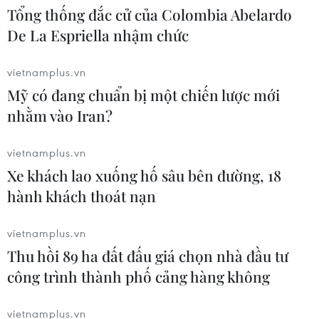
Tổng thống đắc cử của Colombia Abelardo
De La Espriella nhậm chức
vietnamplus.vn
Mỹ có đang chuẩn bị một chiến lược mới
nhằm vào Iran?
vietnamplus.vn
Xe khách lao xuống hố sâu bên đường, 18
Chủ tịch Quốc hội: Hải Phòng cần giải
hành khách thoát nạn
quyết "điểm nghẽn" phát triển
09/07/2018 12:35
vietnamplus.vn
Chủ tịch Quốc hội nhấn mạnh, những kết quả trong nửa
Thu hồi 89 ha đất đấu giá chọn nhà đầu tư
đầu của nhiệm kỳ là quan trọng, thời gian tới Hải Phòng
công trình thành phố cảng hàng không
cần nhìn nhận và phát huy những mặt đạt được, không
nên tự thỏa mãn.
vietnamplus.vn