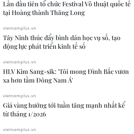
Lần đầu tiên tổ chức Festival Võ thuật quốc tế
tại Hoàng thành Thăng Long
Khai mạc Lễ hội Hoa Phượng đỏ - Hải
vietnamplus.vn
Phòng vươn ra biển lớn
Tây Ninh thúc đẩy bình dân học vụ số, tạo
12/05/2018 14:26
động lực phát triển kinh tế số
Tối 12/5, Lễ hội Hoa Phượng Đỏ-Hải Phòng 2018 với chủ
đề "Hải Phòng vươn ra biển lớn" đã diễn ra tại Quảng
vietnamplus.vn
trường Nhà hát thành phố Cảng với sự tham dự của
HLV Kim Sang-sik: 'Tôi mong Đình Bắc vươn
khoảng 3.000 đại biểu.
xa hơn tầm Đông Nam Á'
vietnamplus.vn
Giá vàng hướng tới tuần tăng mạnh nhất kể
từ tháng 1/2026
vietnamplus.vn