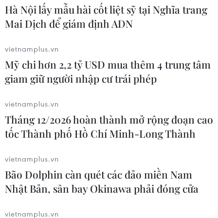
24/07/2026 16:00
Hà Nội lấy mẫu hài cốt liệt sỹ tại Nghĩa trang
Mai Dịch để giám định ADN
Tưng bùng khai mạc Lễ hội Tận
hưởng Đà Nẵng 2026
vietnamplus.vn
23/07/2026 16:18
Mỹ chi hơn 2,2 tỷ USD mua thêm 4 trung tâm
giam giữ người nhập cư trái phép
"Bữa tiệc" âm thanh và ánh
vietnamplus.vn
sáng khai màn Lễ hội Tận hưởng Đà
Tháng 12/2026 hoàn thành mở rộng đoạn cao
Nẵng 2026
tốc Thành phố Hồ Chí Minh-Long Thành
23/07/2026 15:59
vietnamplus.vn
Hấp dẫn sự kiện hội tụ quán bún bò
Bão Dolphin càn quét các đảo miền Nam
Huế tiêu biểu cả nước
Nhật Bản, sân bay Okinawa phải đóng cửa
23/07/2026 15:01
vietnamplus.vn