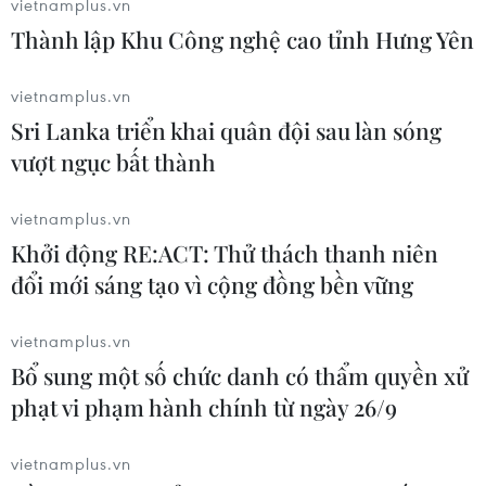
vietnamplus.vn
06/08/2026 04:33
Thành lập Khu Công nghệ cao tỉnh Hưng Yên
vietnamplus.vn
Làng cổ tại Trung Quốc lung
Sri Lanka triển khai quân đội sau làn sóng
linh trong lễ diễu hành đèn lồng cá
vượt ngục bất thành
06/08/2026 04:11
vietnamplus.vn
Khởi động RE:ACT: Thử thách thanh niên
Sẵn sàng cho Lễ hội Việt Nam-Hàn
đổi mới sáng tạo vì cộng đồng bền vững
Quốc thành phố Đà Nẵng 2026
05/08/2026 07:46
vietnamplus.vn
Bổ sung một số chức danh có thẩm quyền xử
phạt vi phạm hành chính từ ngày 26/9
"Lễ mừng cơm mới" và chuỗi hoạt
động du lịch "Sắc vàng Di sản" 2026
vietnamplus.vn
tại Lào Cai