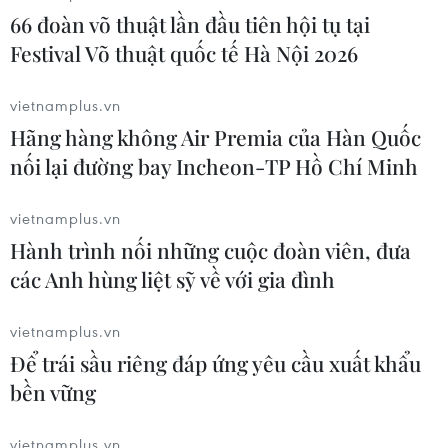
66 đoàn võ thuật lần đầu tiên hội tụ tại
Festival Võ thuật quốc tế Hà Nội 2026
vietnamplus.vn
Hãng hàng không Air Premia của Hàn Quốc
nối lại đường bay Incheon-TP Hồ Chí Minh
vietnamplus.vn
Hành trình nối những cuộc đoàn viên, đưa
các Anh hùng liệt sỹ về với gia đình
vietnamplus.vn
Thủ tướng: Hải Phòng phải đi đầu trong
Để trái sầu riêng đáp ứng yêu cầu xuất khẩu
nền kinh tế số của Việt Nam
bền vững
10/05/2019 13:31
vietnamplus.vn