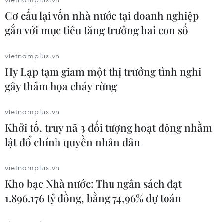
Lễ hội Giáng sinh tháng Bảy
Cơ cấu lại vốn nhà nước tại doanh nghiệp
tại The Rocks: Mùa Đông tuyết rơi ở
gắn với mục tiêu tăng trưởng hai con số
Xứ sở Chuột túi
18/07/2026 09:12
vietnamplus.vn
Hy Lạp tạm giam một thị trưởng tình nghi
gây thảm họa cháy rừng
Khai mạc Festival Biển Khánh Hòa
2026 với chủ đề “Sắc màu Đại
vietnamplus.vn
dương”
Khởi tố, truy nã 3 đối tượng hoạt động nhằm
17/07/2026 14:24
lật đổ chính quyền nhân dân
Hàng loạt sự kiện nổi
vietnamplus.vn
bật tại Festival Biển Khánh Hòa năm
Kho bạc Nhà nước: Thu ngân sách đạt
2026
1.896.176 tỷ đồng, bằng 74,96% dự toán
17/07/2026 02:41