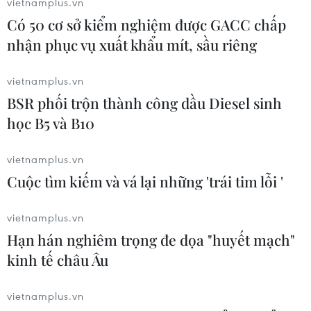
vietnamplus.vn
Lễ hội Yến sào Khánh Hòa tôn vinh
Có 50 cơ sở kiểm nghiệm được GACC chấp
tinh hoa ẩm thực và giá trị di sản
nhận phục vụ xuất khẩu mít, sầu riêng
16/07/2026 13:49
vietnamplus.vn
BSR phối trộn thành công dầu Diesel sinh
Đội Bồ Đào Nha xuất sắc giành ngôi
học B5 và B10
quán quân Lễ hội Pháo hoa Quốc tế
Đà Nẵng
vietnamplus.vn
11/07/2026 15:40
Cuộc tìm kiếm và vá lại những 'trái tim lỗi '
Mãn nhãn màn trình diễn
vietnamplus.vn
trong đêm chung kết Lễ hội Pháo
Hạn hán nghiêm trọng đe dọa "huyết mạch"
hoa Quốc tế Đà Nẵng
kinh tế châu Âu
11/07/2026 15:23
vietnamplus.vn