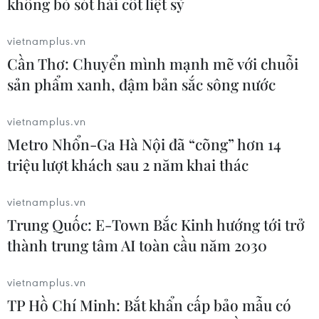
không bỏ sót hài cốt liệt sỹ
vietnamplus.vn
Cần Thơ: Chuyển mình mạnh mẽ với chuỗi
sản phẩm xanh, đậm bản sắc sông nước
vietnamplus.vn
Metro Nhổn-Ga Hà Nội đã “cõng” hơn 14
triệu lượt khách sau 2 năm khai thác
vietnamplus.vn
Trung Quốc: E-Town Bắc Kinh hướng tới trở
Chương trình văn nghệ chào mừng lễ hội. (Ảnh: An
Đăng/TTXVN)
thành trung tâm AI toàn cầu năm 2030
vietnamplus.vn
TP Hồ Chí Minh: Bắt khẩn cấp bảo mẫu có