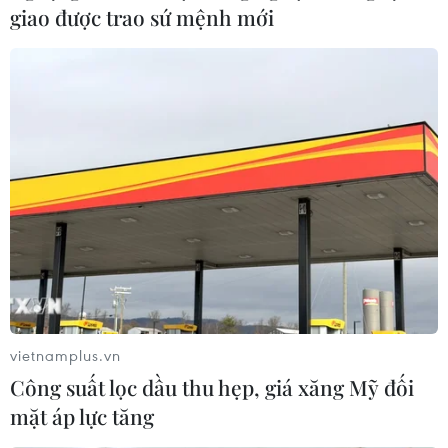
giao được trao sứ mệnh mới
Tổng thống Hàn Quốc kêu gọi Quốc hội
thông qua ngân sách bổ sung
12/06/2017 07:53
Tổng thống Hàn Quốc Moon Jae-in đã có bài phát biểu
đầu tiên trước quốc dân, trong đó kêu gọi Quốc hội
nước này hành động nhanh chóng nhằm thông qua đề
nghị về khoản ngân sách bổ sung.
vietnamplus.vn
Công suất lọc dầu thu hẹp, giá xăng Mỹ đối
mặt áp lực tăng