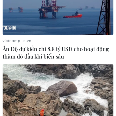
vietnamplus.vn
Ấn Độ dự kiến chi 8,8 tỷ USD cho hoạt động
thăm dò dầu khí biển sâu