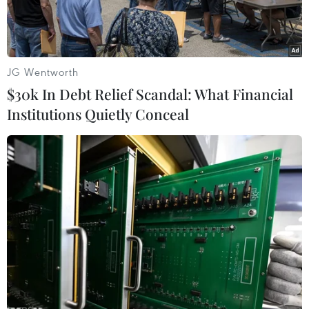
JG Wentworth
$30k In Debt Relief Scandal: What Financial
Institutions Quietly Conceal
Tổng thống Moon Jae-in. (Nguồn: AFP/TTXVN)
Hãng thông tấn Yonhap dẫn lời người phát ngôn
Park Soo-hyun của Tổng thống Hàn Quốc Moon
Jae-in cho biết, nhà lãnh đạo này ngày 12/6 cam
kết sẽ hợp tác với các đối tác của Nhật Bản và