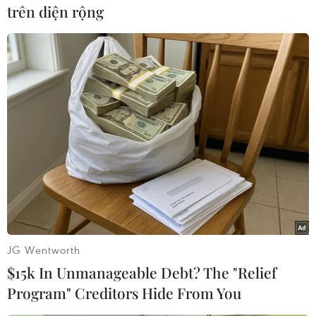
trên diện rộng
#Hồng sâm
#Hàn Quốc
#Triều Tiên
#Moon Jae-in
#Phi hạt nhân hóa
#tin tức
#tin tức mới nhất
#tin tức 24h
#tin tức mới nhất trong ngày
#tin tức thời sự
#tin tức hot
#tin tức an ninh
#tin tức hot
#an ninh
#an ninh nghệ an
#thời sự
#thời sự hôm nay
#bản tin thời sự
#tội phạm
#truy nã
#tội phạm hình sự
#hình sự
#công an
#vụ án
#phạm pháp
#pháp luật
#pháp đình
#xã hội
#an ninh xã hội
#chính trị
#VietnamPlus
JG Wentworth
#Vietnam
#Plus
Hàn Quốc
Triều Tiên
$15k In Unmanageable Debt? The "Relief
Program" Creditors Hide From You