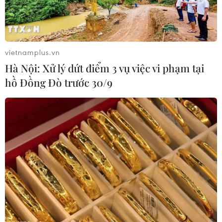
vietnamplus.vn
Hà Nội: Xử lý dứt điểm 3 vụ việc vi phạm tại
hồ Đồng Đò trước 30/9
Triều Tiên kêu gọi Hàn Quốc tìm kiếm
chính sách thống nhất dân tộc
11/06/2017 10:37