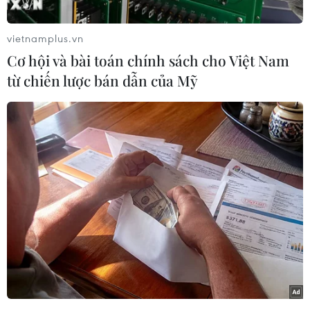
Mỹ trong việc phi hạt nhân hóa hoàn toàn Triều
Tiên, gọi đây là một cách để đảm bảo hòa bình
vietnamplus.vn
cho khu vực cũng như vì sự tồn tại của Hàn
Cơ hội và bài toán chính sách cho Việt Nam
Quốc.
từ chiến lược bán dẫn của Mỹ
[Triều Tiên kêu gọi Hàn Quốc tìm kiếm chính
sách thống nhất dân tộc]
Ông Park Soo-hyun cho hay, trong cuộc gặp Đặc
phái viên Toshihiro Nikai của Thủ tướng Nhật
Bản Shinzo Abe, ông Moon Jae-in nhấn mạnh:
“Việc phi hạt nhân hóa Triều Tiên là cần thiết
để đảm bảo hòa bình trên thế giới và trong khu
vực Đông Bắc Á, nhưng đối với Hàn Quốc thì
đây là vấn đề sống còn."
Cũng tại cuộc gặp, ông Moon Jae-in còn nhất trí