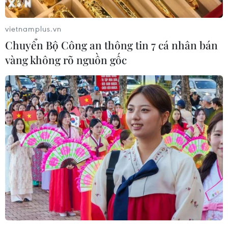
Triều Tiên ngày 11/6 kêu gọi Hàn Quốc thay đổi chính
sách về quan hệ liên Triều; cho rằng Seoul cần bác bỏ
vietnamplus.vn
nỗ lực áp đặt các biện pháp trừng phạt của Mỹ và tìm
Chuyển Bộ Công an thông tin 7 cá nhân bán
kiếm sự thống nhất dân tộc.
vàng không rõ nguồn gốc