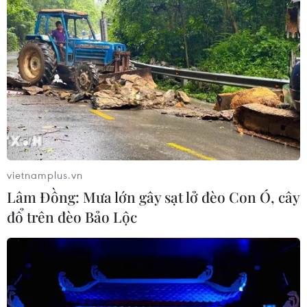
vietnamplus.vn
Lâm Đồng: Mưa lớn gây sạt lở đèo Con Ó, cây
đổ trên đèo Bảo Lộc