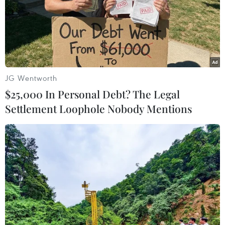
JG Wentworth
$25,000 In Personal Debt? The Legal
Settlement Loophole Nobody Mentions
Hàn Quốc: Máy bay bị phát hiện gần biên
giới là của Triều Tiên
09/06/2017 08:33
Quân đội Hàn Quốc cho biết máy bay nhỏ được tìm
thấy trên vùng núi của Hàn Quốc gần biên giới với Triều
Tiên ngày 9/6 dường như là một máy bay không người
lái của miền Bắc.