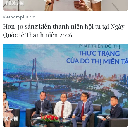
vietnamplus.vn
Hơn 40 sáng kiến thanh niên hội tụ tại Ngày
Quốc tế Thanh niên 2026
TIN CÙNG CHUYÊN MỤC
Hàn Quốc và Đài Loan lần đầu tiên
vượt Nhật Bản về kim ngạch xuất
khẩu
09/08/2026 14:15
Bão Dolphin đổ bộ Trung Quốc,
hàng trăm nghìn người phải sơ tán
09/08/2026 14:11