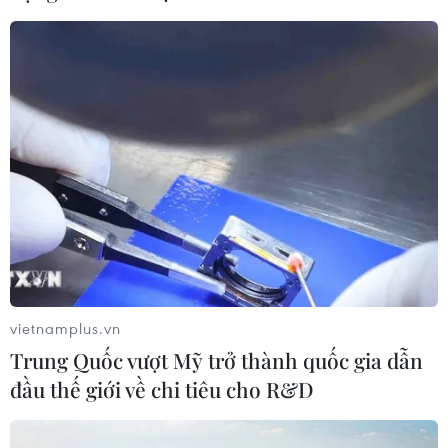
Xem thêm
CƠ QUAN CHỦ QUẢN: THÔNG TẤN XÃ VIỆT NAM
Tổng Biên tập: TRẦN TIẾN DUẨN
Phó Tổng Biên tập: NGUYỄN THỊ TÁM, KHÚC THANH
THỦY
vietnamplus.vn
Sở hữu trí tuệ
Quy định sử dụng
Trung Quốc vượt Mỹ trở thành quốc gia dẫn
RSS
Hỗ trợ
đầu thế giới về chi tiêu cho R&D
Ngôn ngữ
TTXVN
Dịch vụ tin
Quảng cáo