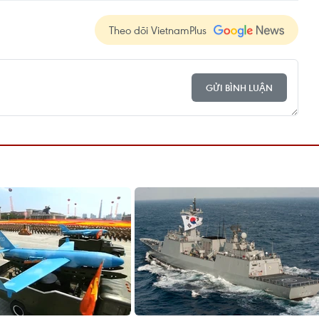
Theo dõi VietnamPlus
GỬI BÌNH LUẬN