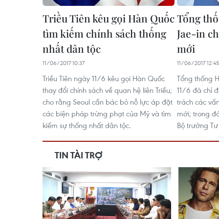
Triều Tiên kêu gọi Hàn Quốc
Tổng th
tìm kiếm chính sách thống
Jae-in ch
nhất dân tộc
mới
11/06/2017 10:37
11/06/2017 12:45
Triều Tiên ngày 11/6 kêu gọi Hàn Quốc
Tổng thống 
thay đổi chính sách về quan hệ liên Triều;
11/6 đã chỉ 
cho rằng Seoul cần bác bỏ nỗ lực áp đặt
trách các vấ
các biện pháp trừng phạt của Mỹ và tìm
mới; trong đ
kiếm sự thống nhất dân tộc.
Bộ trưởng Tư