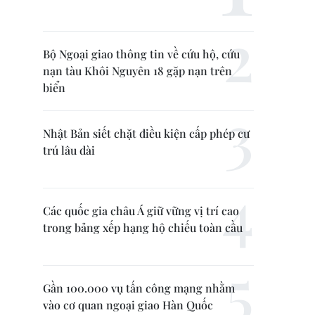
Bộ Ngoại giao thông tin về cứu hộ, cứu
nạn tàu Khôi Nguyên 18 gặp nạn trên
biển
Nhật Bản siết chặt điều kiện cấp phép cư
trú lâu dài
Các quốc gia châu Á giữ vững vị trí cao
trong bảng xếp hạng hộ chiếu toàn cầu
Gần 100.000 vụ tấn công mạng nhằm
vào cơ quan ngoại giao Hàn Quốc