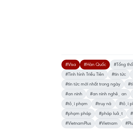
#Visa
#Hàn Quốc
#Tổng thố
#Tình hình Triều Tiên
#tin tức
#tin tức mới nhất trong ngày
#ti
#an ninh
#an ninh nghệ an
#tội phạm
#truy nã
#tội p
#phạm pháp
#pháp luật
#
#VietnamPlus
#Vietnam
#Pl