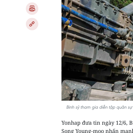
Binh sỹ tham gia diễn tập quân s
Yonhap đưa tin ngày 12/6, 
Song Young-moo nhấn mạnh