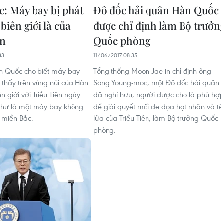
: Máy bay bị phát
Đô đốc hải quân Hàn Quốc
biên giới là của
được chỉ định làm Bộ trưởn
ên
Quốc phòng
33
11/06/2017 08:35
n Quốc cho biết máy bay
Tổng thống Moon Jae-in chỉ định ông
 thấy trên vùng núi của Hàn
Song Young-moo, một Đô đốc hải quân
 giới với Triều Tiên ngày
đã nghỉ hưu, người được cho là phù hợ
hư là một máy bay không
để giải quyết mối đe dọa hạt nhân và t
a miền Bắc.
lửa của Triều Tiên, làm Bộ trưởng Quốc
phòng.