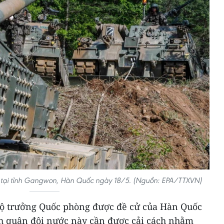
ự tại tỉnh Gangwon, Hàn Quốc ngày 18/5. (Nguồn: EPA/TTXVN)
Bộ trưởng Quốc phòng được đề cử của Hàn Quốc
 quân đội nước này cần được cải cách nhằm