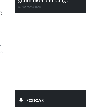
giành ngôi đầu bảng?
06/08/2026 11:05
g
p
ên
PODCAST