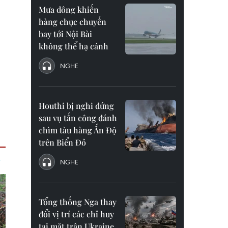
Mưa dông khiến
hàng chục chuyến
bay tới Nội Bài
không thể hạ cánh
NGHE
Houthi bị nghi đứng
sau vụ tấn công đánh
chìm tàu hàng Ấn Độ
trên Biển Đỏ
NGHE
Tổng thống Nga thay
đổi vị trí các chỉ huy
tại mặt trận Ukraine