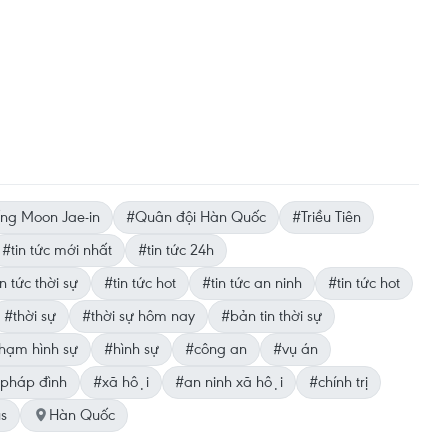
ng Moon Jae-in
#Quân đội Hàn Quốc
#Triều Tiên
#tin tức mới nhất
#tin tức 24h
n tức thời sự
#tin tức hot
#tin tức an ninh
#tin tức hot
#thời sự
#thời sự hôm nay
#bản tin thời sự
hạm hình sự
#hình sự
#công an
#vụ án
pháp đình
#xã hội
#an ninh xã hội
#chính trị
us
Hàn Quốc