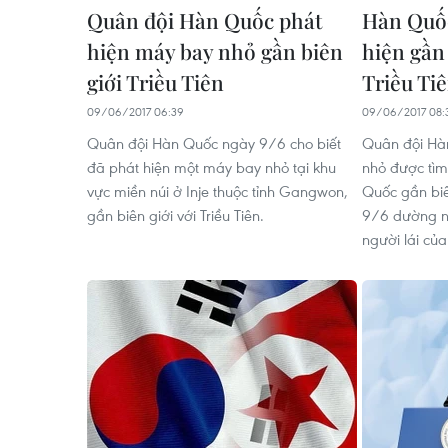
Quân đội Hàn Quốc phát
Hàn Quốc
hiện máy bay nhỏ gần biên
hiện gần 
giới Triều Tiên
Triều Ti
09/06/2017 06:39
09/06/2017 08:
Quân đội Hàn Quốc ngày 9/6 cho biết
Quân đội Hà
đã phát hiện một máy bay nhỏ tại khu
nhỏ được tìm
vực miền núi ở Inje thuộc tỉnh Gangwon,
Quốc gần biên
gần biên giới với Triều Tiên.
9/6 dường n
người lái củ