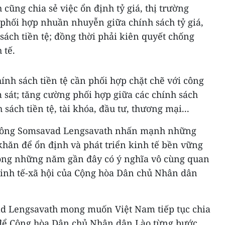
ũng chia sẻ việc ổn định tỷ giá, thị trường
ự phối hợp nhuần nhuyễn giữa chính sách tỷ giá,
sách tiền tệ; đồng thời phải kiên quyết chống
 tế.
hính sách tiền tệ cần phối hợp chặt chẽ với công
m sát; tăng cường phối hợp giữa các chính sách
sách tiền tệ, tài khóa, đầu tư, thương mại...
ệc, ông Somsavad Lengsavath nhấn mạnh những
hăn để ổn định và phát triển kinh tế bền vững
trong những năm gần đây có ý nghĩa vô cùng quan
 kinh tế-xã hội của Cộng hòa Dân chủ Nhân dân
d Lengsavath mong muốn Việt Nam tiếp tục chia
 để Cộng hòa Dân chủ Nhân dân Lào từng bước