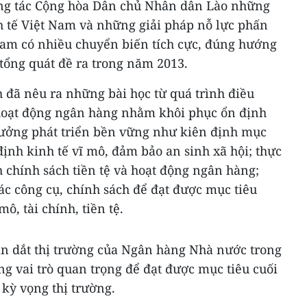
ông tác Cộng hòa Dân chủ Nhân dân Lào những
h tế Việt Nam và những giải pháp nỗ lực phấn
 Nam có nhiều chuyển biến tích cực, đúng hướng
tổng quát đề ra trong năm 2013.
đã nêu ra những bài học từ quá trình điều
 hoạt động ngân hàng nhằm khôi phục ổn định
trưởng phát triển bền vững như kiên định mục
định kinh tế vĩ mô, đảm bảo an sinh xã hội; thực
 chính sách tiền tệ và hoạt động ngân hàng;
ác công cụ, chính sách để đạt được mục tiêu
ô, tài chính, tiền tệ.
ẫn dắt thị trường của Ngân hàng Nhà nước trong
óng vai trò quan trọng để đạt được mục tiêu cuối
kỳ vọng thị trường.