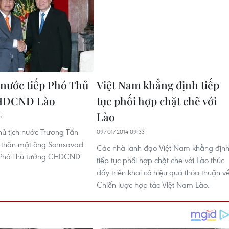
 nước tiếp Phó Thủ
Việt Nam khẳng định tiếp
HDCND Lào
tục phối hợp chặt chẽ với
Lào
5
ủ tịch nước Trương Tấn
09/01/2014 09:33
p thân mật ông Somsavad
Các nhà lãnh đạo Việt Nam khẳng địn
 Phó Thủ tướng CHDCND
tiếp tục phối hợp chặt chẽ với Lào thúc
đẩy triển khai có hiệu quả thỏa thuận v
Chiến lược hợp tác Việt Nam-Lào.