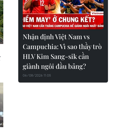
Nhận định Việt Nam vs
Campuchia: Vì sao thầy trò
HLV Kim Sang-sik cần
giành ngôi đầu bảng?
06/08/2026 11:05