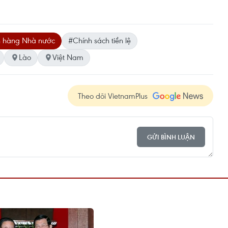
 hàng Nhà nước
#Chính sách tiền lệ
Lào
Việt Nam
Theo dõi VietnamPlus
GỬI BÌNH LUẬN