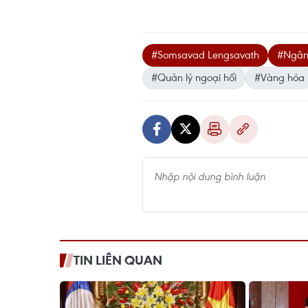
#Somsavad Lengsavath
#Ngân
#Quản lý ngoại hối
#Vàng hóa
TIN LIÊN QUAN