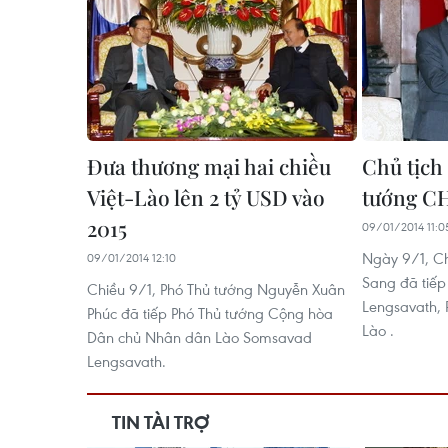
Đưa thương mại hai chiều
Chủ tịch
Việt-Lào lên 2 tỷ USD vào
tướng C
2015
09/01/2014 11:0
Ngày 9/1, Ch
09/01/2014 12:10
Sang đã tiế
Chiều 9/1, Phó Thủ tướng Nguyễn Xuân
Lengsavath,
Phúc đã tiếp Phó Thủ tướng Cộng hòa
Lào .
Dân chủ Nhân dân Lào Somsavad
Lengsavath.