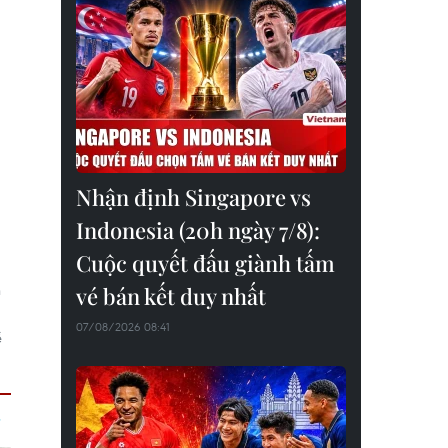
Nhận định Singapore vs
Indonesia (20h ngày 7/8):
Cuộc quyết đấu giành tấm
h
vé bán kết duy nhất
07/08/2026 08:41
ề