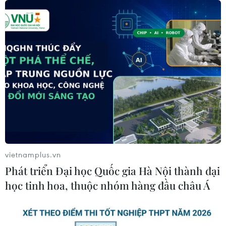
Ngành vận tải đã sẵn sàng cho dịp cao điểm Tết
Nguyên đán
13/02/2015 09:19
Các phương tiện vận tải của các bến xe đang hoạt động bình quân với
khoảng 50% hệ số trọng tải phương tiện nên về cơ bản lượng xe vẫn đáp
ứng được nhu cầu đi lại của hành khách.
vietnamplus.vn
Phát triển Đại học Quốc gia Hà Nội thành đại
học tinh hoa, thuộc nhóm hàng đầu châu Á