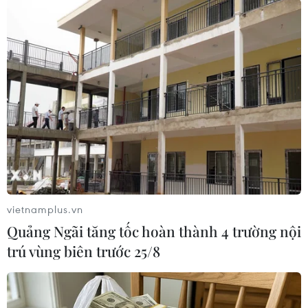
Từ nhiều năm nay, cứ cận Tết Nguyên đán, nhiều
người dân Hà Nội lại tấp nập xếp hàng chờ đợi mua
bánh chưng, giò chả tại cửa hàng Quốc Hương, số 9
Hàng Bông. (Ảnh: Minh Sơn/Vietnam+)
vietnamplus.vn
Quảng Ngãi tăng tốc hoàn thành 4 trường nội
trú vùng biên trước 25/8