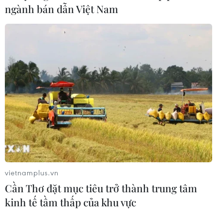
ngành bán dẫn Việt Nam
Sẽ thanh tra đột xuất các lễ hội đầu năm tại các địa
phương
13/02/2015 08:14
Bộ Văn hóa Thể thao và Du lịch sẽ tổ chức các đoàn thanh tra đột xuất các lễ
hội đầu năm nhằm ngăn chặn tình trạng trục lợi, tuyên truyền mê tín dị đoan
và không minh bạch tiền công đức.
vietnamplus.vn
Cần Thơ đặt mục tiêu trở thành trung tâm
kinh tế tầm thấp của khu vực