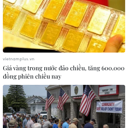
Thậm chí ngay cả khi trời mưa to, có người vẫn
chấp nhận mặc áo mưa để mua được một cặp bánh
chưng, một khoanh giò lụa. (Ảnh: Minh
Sơn/Vietnam+)
vietnamplus.vn
Giá vàng trong nước đảo chiều, tăng 600.000
đồng phiên chiều nay