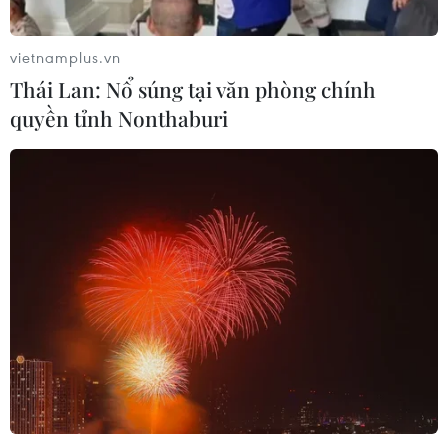
vietnamplus.vn
Thái Lan: Nổ súng tại văn phòng chính
quyền tỉnh Nonthaburi
TP.HCM: Nhiều hoạt động vui chơi giải trí mừng
Xuân Ất Mùi
13/02/2015 03:13
Dịp Tết Nguyên đán Ất Mùi 2015, Thành phố Hồ Chí Minh tổ chức nhiều hoạt
động vui chơi giải trí phong phú, hấp dẫn phục vụ người dân trong dịp đầu
Xuân.