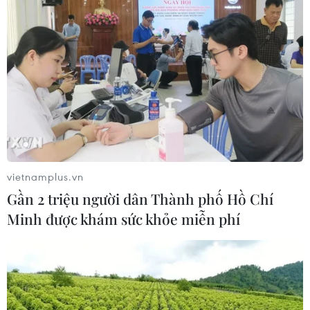
Bánh chưng cửa hàng đã hết sạch từ sáng nhưng
nhiều người vẫn kiên nhẫn chờ đợi hơn tiếng đồng
hồ để lấy được mẻ bánh mới nhất. (Ảnh: Minh
vietnamplus.vn
Sơn/Vietnam+)
Gần 2 triệu người dân Thành phố Hồ Chí
Minh được khám sức khỏe miễn phí