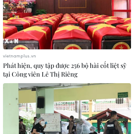
Hà Nội: "Ngược đời" đi chợ tranh tết mua tác phẩm
đương đại
14/02/2015 07:34
Không phải chữ Ông Đồ hay tranh Đông Hồ, Tết Art, chợ tranh Tết đương đại
đầu tiên được tổ chức, nhằm gợi lại nét đẹp truyền thống đang mất dần của
người Việt trong bối cảnh cuộc sống hiện đại.
vietnamplus.vn
Phát hiện, quy tập được 256 bộ hài cốt liệt sỹ
tại Công viên Lê Thị Riêng