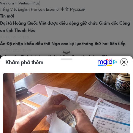
Vietnam+ (VietnamPlus)
Tiếng Việt
English
Français
Español
中文
Русский
Tin mới
Đại tá Hoàng Quốc Việt được điều động giữ chức Giám đốc Công
an tỉnh Thanh Hóa
10/08/2026 12:51
Ấn Độ nhập khẩu dầu thô Nga cao kỷ lục tháng thứ hai liên tiếp
10/08/2026 12:49
Indonesia: Thách thức mới từ những “con tàu bóng tối”
Khám phá thêm
10/08/2026 12:49
Việt Nam-Australia định hướng mở rộng đầu tư phát triển chuỗi giá
trị lúa gạo
10/08/2026 12:40
Du khách tấp nập đến núi Bà Đen xem triển lãm gốm tâm linh lớn
chưa từng có
10/08/2026 12:33
Trang chủ
Thăng Long - Hà Nội
Chính trị