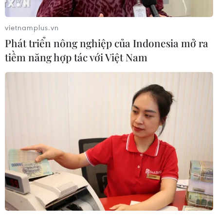
thể bán nửa tiếng hết 1 tạ bánh, giò các loại. (Ảnh:
Minh Sơn/Vietnam+)
vietnamplus.vn
Phát triển nông nghiệp của Indonesia mở ra
tiềm năng hợp tác với Việt Nam
Giò đổ đống trên bàn nhưng nếu không xếp hàng
đặt trước sẽ không còn để bán. (Ảnh: Minh
Sơn/Vietnam+)