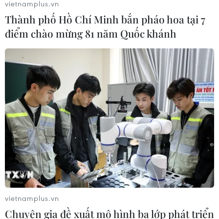
vietnamplus.vn
Thành phố Hồ Chí Minh bắn pháo hoa tại 7
điểm chào mừng 81 năm Quốc khánh
Diễn biến thời tiết trên cả nước 10 ngày dịp Tết
Nguyên đán
13/02/2015 07:36
Trung tâm Dự báo Khí tượng Thủy văn Trung ương đã đưa ra nhận định về
xu thế diễn biến thời tiết các khu vực trên cả nước trong 10 ngày (từ 13 đến
ngày 22/2).
vietnamplus.vn
Chuyên gia đề xuất mô hình ba lớp phát triển