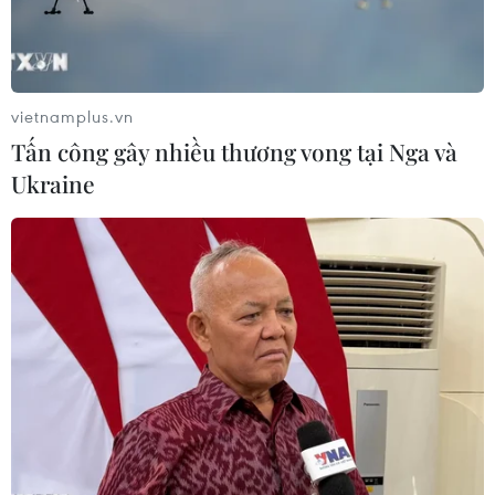
Giáp Tết, nhiều người vẫn kiên nhẫn chờ đợi đến
lượt mình mua hàng, tuyệt nhiên không có cảnh
chen lấn xô đẩy. Nhìn khung cảnh nhiều người nhớ
về thời bao cấp. (Ảnh: Minh Sơn/Vietnam+)
vietnamplus.vn
Tấn công gây nhiều thương vong tại Nga và
Ukraine
Chủ cửa hàng này chia sẻ, vào ngày cao điểm cô có