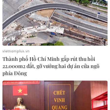
Những cây đào rừng cổ thụ đang biến mất dần ở
vùng cao Sơn La
14/02/2015 02:32
Với sự khai thác ồ ạt để phục vụ thị hiếu ngày Tết như hiện nay, những cành
đào cổ thụ đang ngày càng vắng bóng, người chơi đào khó có thể tìm được
một cành đào cổ, thân mốc thật sự ưng ý.
vietnamplus.vn
Thành phố Hồ Chí Minh gấp rút thu hồi
22.000m2 đất, gỡ vướng hai dự án cửa ngõ
phía Đông