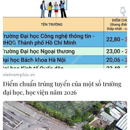
Tết Ất Mùi: Người tiêu dùng mua sắm thông minh,
tiết kiệm
14/02/2015 22:20
Cách lựa chọn sắm Tết thông minh tiết kiệm chi phí, thời gian của nhiều gia
đình đó là tập trung vào các siêu thị, trung tâm mua sắm với đa dạng hàng
hóa cùng nhiều chương trình ưu đãi.
vietnamplus.vn
Điểm chuẩn trúng tuyển của một số trường
đại học, học viện năm 2026