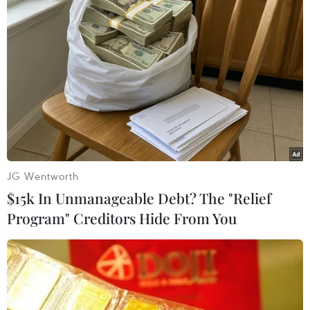
Ngày đi làm cuối cùng của người lao động trước khi
nghỉ Tết, nhiều người dân đã tranh thủ đi mua từ
sáng sớm. (Ảnh: Minh Sơn/Vietnam+)
JG Wentworth
$15k In Unmanageable Debt? The "Relief
Program" Creditors Hide From You