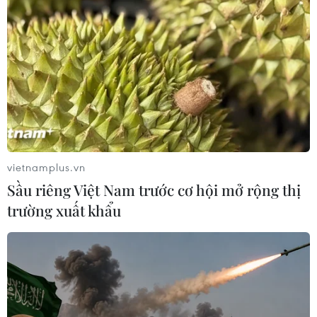
Giá vàng trong nước đảo chiều, tăng 600.000
đồng phiên chiều nay
10/08/2026 09:51
vietnamplus.vn
Sầu riêng Việt Nam trước cơ hội mở rộng thị
trường xuất khẩu
Lào Cai: Khởi tố 2 đối tượng làm giả gạo Séng Cù,