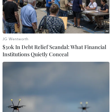
Để mua được hàng, nhiều người đã phải xếp hàng
từ 6 giờ sáng, muốn mua được hàng phải đợi 30-45
phút. Có người mua nhiều phải ghi ra giấy để cửa
hàng chuẩn bị. (Ảnh: Minh Sơn/Vietnam+)
JG Wentworth
$30k In Debt Relief Scandal: What Financial
Institutions Quietly Conceal