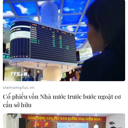
Bên trong cửa hàng vài chục mét vuông, luôn tấp
nập người ra kẻ vào. (Ảnh: Minh Sơn/Vietnam+)
vietnamplus.vn
Cổ phiếu vốn Nhà nước trước bước ngoặt cơ
cấu sở hữu