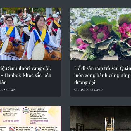
iệu Samulnori vang dội,
Để di sản ướp trà sen Quả
 - Hanbok 'khoe sắc' bên
luôn song hành cùng nhịp
Hàn
đương đại
026 04:39
07/08/2026 03:40