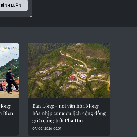
 BÌNH LUẬN
 Mông
Bản Lồng - nơi văn hóa Mông
ện Biên
hòa nhịp cùng du lịch cộng đồng
giữa cổng trời Pha Đin
07/08/2026 08:31