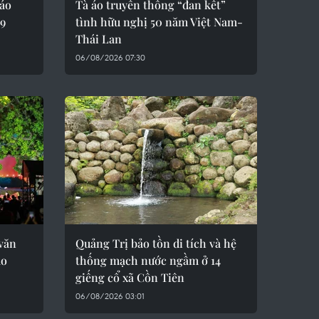
áo
Tà áo truyền thống “đan kết”
/9
tình hữu nghị 50 năm Việt Nam-
Thái Lan
06/08/2026 07:30
 văn
Quảng Trị bảo tồn di tích và hệ
ạo
thống mạch nước ngầm ở 14
giếng cổ xã Cồn Tiên
06/08/2026 03:01