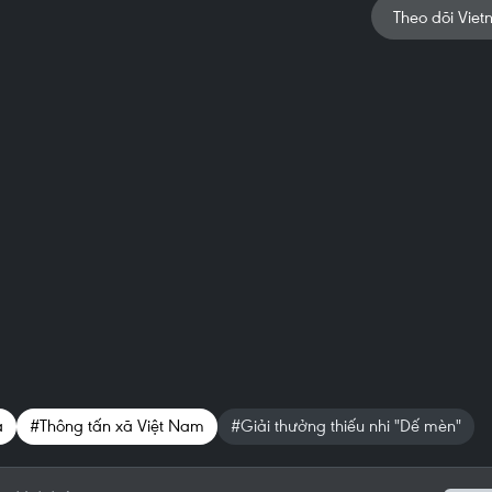
Theo dõi Viet
a
#Thông tấn xã Việt Nam
#Giải thưởng thiếu nhi "Dế mèn"