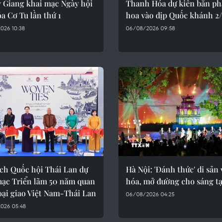
y Giang khai mạc Ngày hội
Thanh Hóa dự kiến bắn ph
a Cơ Tu lần thứ 1
hoa vào dịp Quốc khánh 2
026 10:38
06/08/2026 09:58
ịch Quốc hội Thái Lan dự
Hà Nội: 'Đánh thức' di sản
mạc Triển lãm 50 năm quan
hóa, mở đường cho sáng t
oại giao Việt Nam-Thái Lan
06/08/2026 04:25
026 05:48