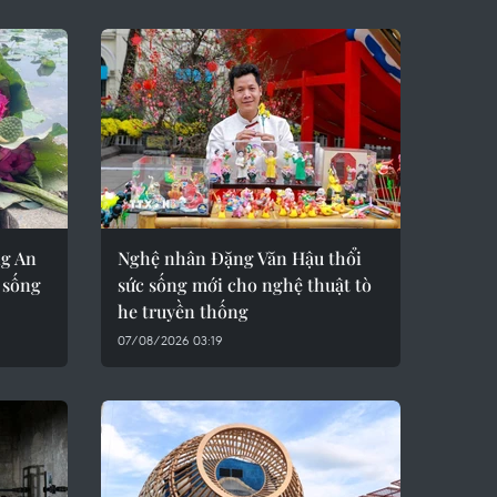
ng An
Nghệ nhân Đặng Văn Hậu thổi
 sống
sức sống mới cho nghệ thuật tò
he truyền thống
07/08/2026 03:19