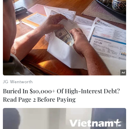
#Phú Yên
#Đầm Ô Loan
#Thủy sản
#Quy hoạch
Đắk Lắk
Phú Yên
Theo dõi VietnamPlus
JG Wentworth
Buried In $10,000+ Of High-Interest Debt?
Read Page 2 Before Paying
TIN CÙNG CHUYÊN MỤC
Mưa lớn gây ngập lụt, chia cắt nhiều
khu vực ở Nghệ An