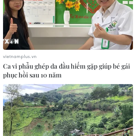
Thời tiết ngày 5/8: Bắc Bộ tiếp tục
mưa lớn, nguy cơ lũ quét và sạt lở đất
gia tăng
04/08/2026 23:08
vietnamplus.vn
Ca vi phẫu ghép da đầu hiếm gặp giúp bé gái
Xem thêm
phục hồi sau 10 năm
CƠ QUAN CHỦ QUẢN: THÔNG TẤN XÃ VIỆT NAM
Tổng Biên tập: TRẦN TIẾN DUẨN