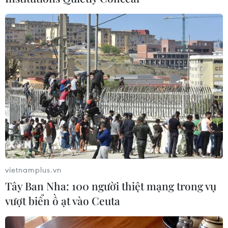
Bộ Văn hóa, Thể thao và Du lịch điều chỉnh lại
khu vực bảo vệ di tích nhưng đến thời điểm này
Bộ vẫn chưa trả lời./.
Thế Lập (TTXVN)
vietnamplus.vn
Tây Ban Nha: 100 người thiệt mạng trong vụ
vượt biển ồ ạt vào Ceuta