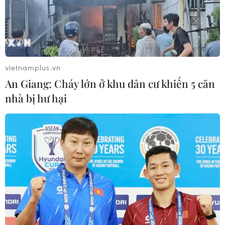
Quảng Trị: Mùa mưa lũ cận kề,
thường trực nỗi lo bờ sông 'nuốt' đất
06/08/2026 05:14
vietnamplus.vn
An Giang: Cháy lớn ở khu dân cư khiến 5 căn
nhà bị hư hại
Mưa dông khiến hàng chục
chuyến bay tới Nội Bài không thể hạ
cánh
06/08/2026 04:37
Cảnh báo lũ quét, sạt lở đất ở 8 tỉnh
khu vực Bắc Bộ và Thanh Hóa
06/08/2026 03:47