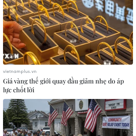
Từ hạt nhân đến eo biển
Hormuz: Đòn bẩy chiến lược mới của
Iran
06/08/2026 04:36
Xung đột Hamas-Israel: Israel chưa
vietnamplus.vn
chấp thuận kế hoạch về Dải Gaza
Giá vàng thế giới quay đầu giảm nhẹ do áp
06/08/2026 03:45
lực chốt lời
Mỹ dỡ bỏ lệnh trừng phạt đối với
hãng hàng không Iraq
06/08/2026 03:34