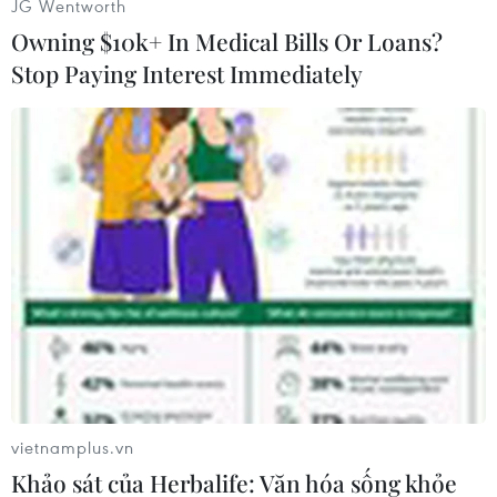
JG Wentworth
Owning $10k+ In Medical Bills Or Loans?
Stop Paying Interest Immediately
#Qatar
#Yemen
#GCC
#Hòa giải
#Khủng hoảng
#Từ chức
#Văn kiện
Qatar
Yemen
vietnamplus.vn
Khảo sát của Herbalife: Văn hóa sống khỏe