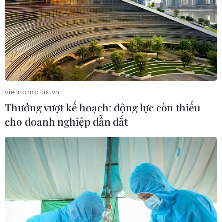
Nhà lãnh đạo Triều Tiên Kim Jong-un thị
sát một đơn vị không quân
vietnamplus.vn
17/04/2019 02:50
Thưởng vượt kế hoạch: động lực còn thiếu
Đây là chuyến thị sát công khai đầu tiên của nhà lãnh
cho doanh nghiệp dẫn dắt
đạo Triều Tiên đối với các hoạt đông quân sự trong
vòng 5 tháng qua.