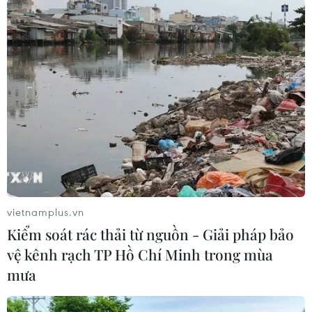
#Triều Tiên thử vũ khí
#Bộ Chỉ huy phương Bắc
#Bộ Chỉ huy chiến lược của Mỹ
#Phóng tên lửa
vietnamplus.vn
#Kim Jong-un
Mỹ
Triều Tiên
Kiểm soát rác thải từ nguồn - Giải pháp bảo
vệ kênh rạch TP Hồ Chí Minh trong mùa
mưa
Theo dõi VietnamPlus