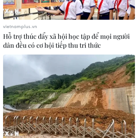
vietnamplus.vn
Hỗ trợ thúc đẩy xã hội học tập để mọi người
dân đều có cơ hội tiếp thu tri thức
Lãnh đạo Triều Tiên Kim Jong-un giám
sát vụ thử vũ khí chiến thuật mới
17/04/2019 23:07
Nhà lãnh đạo Triều Tiên Kim Jong-un đã giám sát vụ
thử nghiệm một loại vũ khí dẫn đường chiến thuật mới,