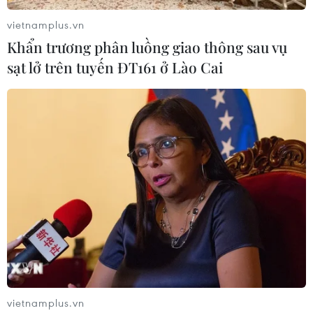
gọi đây là "sự kiện có tầm quan trọng vô cùng lớn."
vietnamplus.vn
Khẩn trương phân luồng giao thông sau vụ
sạt lở trên tuyến ĐT161 ở Lào Cai
Triều Tiên thử loại vũ khí mang
đầu đạn công phá mạnh
vietnamplus.vn
18/04/2019 01:31