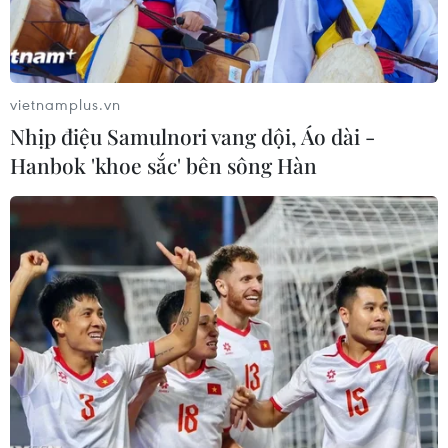
vietnamplus.vn
Nhịp điệu Samulnori vang dội, Áo dài -
Hanbok 'khoe sắc' bên sông Hàn
Hình ảnh vệ tinh chụp cơ sở hạt nhân Yongbyon của Triều Tiên.
(Nguồn: AFP/TTXVN)
Phản ứng về vụ Triều Tiên thử vũ khí dẫn
đường chiến thuật sáng 18/4, Bộ Chỉ huy