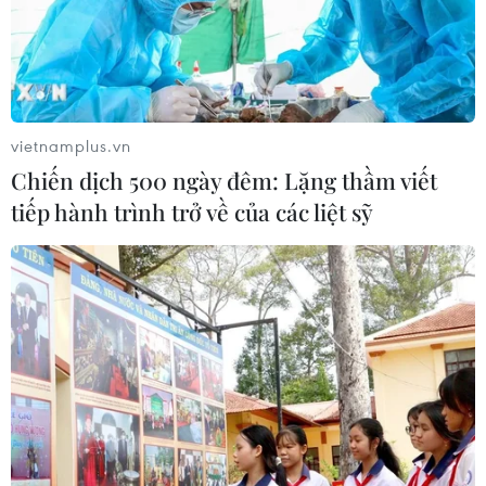
vietnamplus.vn
Chiến dịch 500 ngày đêm: Lặng thầm viết
tiếp hành trình trở về của các liệt sỹ
Cố vấn Hàn Quốc: Đàm phán Mỹ-Triều có
thể diễn ra vào tháng 5 hoặc 6
17/04/2019 09:40
Ông Moon Chung-in cho biết các chuyến thăm dự kiến
tới Nhật Bản của Tổng thống Mỹ Donald Trump vào
những tháng tới có thể dẫn đến việc nối lại các cuộc
đàm phán giữa Mỹ và Triều Tiên.