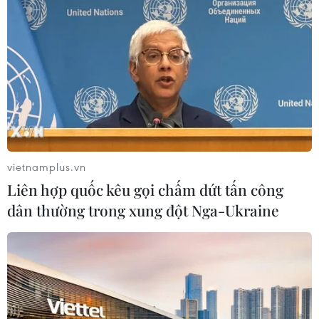
CSIS: Khả năng diễn ra vận chuyển vật
liệu phóng xạ tại Triều Tiên
17/04/2019 02:45
Theo báo cáo của CSIS, các hình ảnh từ vệ tinh thương
mại hồi tuần trước cho thấy có thể đang diễn ra hoạt
động vận chuyển vật liệu phóng xạ tại cơ sở hạt nhân
chính của Triều Tiên.
vietnamplus.vn
Liên hợp quốc kêu gọi chấm dứt tấn công
dân thường trong xung đột Nga-Ukraine