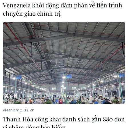
Venezuela khởi động đàm phán về tiến trình
KCNA không mô tả cụ thể loại vũ khí này, song từ “chiến
chuyển giao chính trị
thuật” ám chỉ một loại vũ khí tầm ngắn, trái ngược với
những tên lửa đạn đạo vốn bị Mỹ coi là một mối đe
dọa.
vietnamplus.vn
Thanh Hóa công khai danh sách gần 880 đơn
vị chậm đóng bảo hiểm