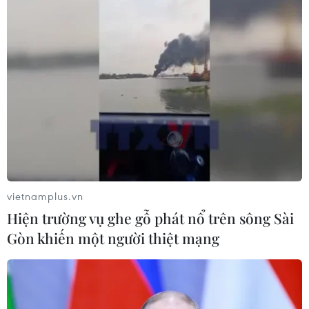
05/08/2026 23:27
Làng chài Ine và
Amanohashidate - nét đẹp bình yên
của vùng biển Kyoto
05/08/2026 22:20
Xem thêm
vietnamplus.vn
Hiện trường vụ ghe gỗ phát nổ trên sông Sài
Gòn khiến một người thiệt mạng
CƠ QUAN CHỦ QUẢN: THÔNG TẤN XÃ VIỆT NAM
Tổng Biên tập: TRẦN TIẾN DUẨN