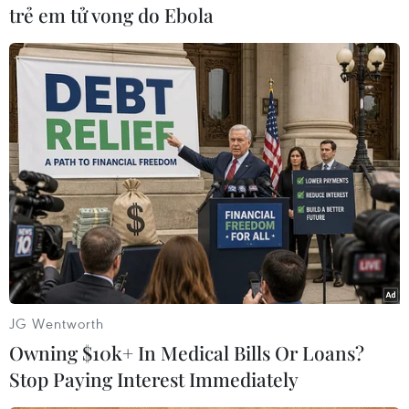
trẻ em tử vong do Ebola
#Hàn Quốc
#Đà Nẵng
#Triển lãm
#Vũ đoàn
#Vũ nhạc
TP. Đà Nẵng
Hàn Quốc
Việt Nam
Theo dõi VietnamPlus
JG Wentworth
TIN CÙNG CHUYÊN MỤC
Owning $10k+ In Medical Bills Or Loans?
Thánh đường Emir
Stop Paying Interest Immediately
Abdelkader - biểu tượng văn hóa,