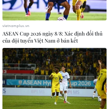
Cà Mau quảng bá thương hiệu, kết
nối đầu tư, đưa ngành tôm phát triển
bền vững
vietnamplus.vn
07/08/2026 03:04
ASEAN Cup 2026 ngày 8/8: Xác định đối thủ
của đội tuyển Việt Nam ở bán kết
Bảo tàng Cát Tottori của Nhật
Bản - nơi cát trở thành nghệ thuật
độc đáo
07/08/2026 02:14
Lần đầu Cà Mau tổ chức Lễ hội
Khinh khí cầu gắn với Ngày hội Văn
hóa di sản
07/08/2026 02:00