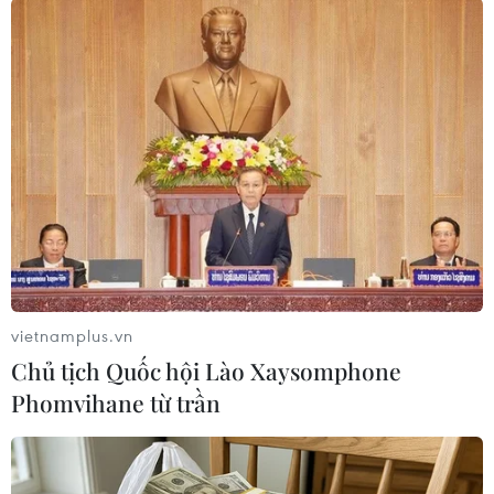
tôn giáo của Constantine
08/08/2026 08:35
Vẻ đẹp lãng mạn của đồi
Vọng Cảnh tại thành phố Huế
08/08/2026 07:09
Việt Nam nằm trong nhóm 5 quốc gia
có nhiều chuyến bay qua Thái Lan
08/08/2026 06:38
vietnamplus.vn
Chủ tịch Quốc hội Lào Xaysomphone
Phomvihane từ trần
Cần Thơ: Chuyển mình mạnh mẽ với
chuỗi sản phẩm xanh, đậm bản sắc
sông nước