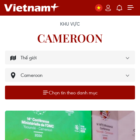
KHU VỰC
CAMEROON
Chọn tin theo danh mục