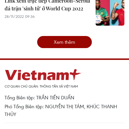
Link xem trực tiếp Cameroon-Serbia
đá trận 'sinh tử' ở World Cup 2022
28/11/2022 09:36
Xem thêm
CƠ QUAN CHỦ QUẢN: THÔNG TẤN XÃ VIỆT NAM
Tổng Biên tập: TRẦN TIẾN DUẨN
Phó Tổng Biên tập: NGUYỄN THỊ TÁM, KHÚC THANH
THỦY