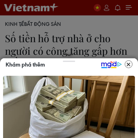
KINH TẾ
BẤT ĐỘNG SẢN
Số tiền hỗ trợ nhà ở cho
người có công tăng gấp hơn
4 lần
Khám phá thêm
Thu Hằng
17/10/2014 09:09
Số lượng trong diện được hỗ trợ về nhà ở theo Đề
án được duyệt trên cả nước là 335.375 hộ, tăng
khoảng 4,6 lần so với báo cáo năm 2012.