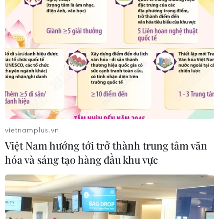
Thị trường bất động sản: Giá nhà
chưa hạ, người mua chọn lọc hơn
23/07/2026 08:48
Quảng Ninh xử lý nghiêm hành vi
nhũng nhiễu trong giải quyết thủ tục
đất đai
vietnamplus.vn
22/07/2026 11:11
Việt Nam hướng tới trở thành trung tâm văn
hóa và sáng tạo hàng đầu khu vực
Đà Nẵng hoàn thành tháo gỡ gần
2.000 dự án tồn đọng, khơi thông
nguồn lực đất đai
21/07/2026 12:06