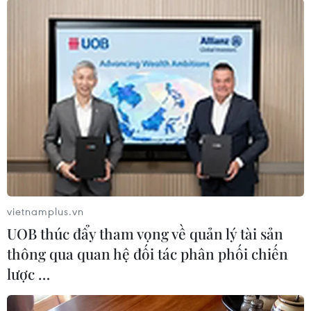
#Nhà ở xã hội
#Người có công
#Bộ xây dựng
#hỗ trợ nhà ở
#Sửa chữa nhà
#Cải tạo nhà
Theo dõi VietnamPlus
vietnamplus.vn
UOB thúc đẩy tham vọng về quản lý tài sản
thông qua quan hệ đối tác phân phối chiến
lược …
TIN LIÊN QUAN