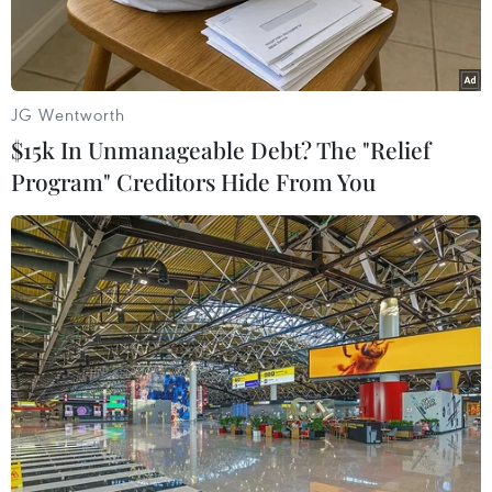
JG Wentworth
$15k In Unmanageable Debt? The "Relief
Program" Creditors Hide From You
(Ảnh minh họa: Tuấn Anh/TTXVN)
Theo Bộ Xây dựng, hiện đã có 62/63 địa phương
hoàn thành việc lập và phê duyệt Đề án hỗ trợ
nhà ở cho người có công (trừ Thành phố Hồ Chí
Minh), với số lượng trong diện được hỗ trợ về