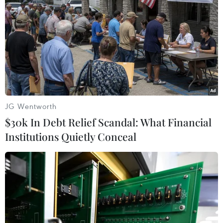
23/09/2014 11:58
Tổng công ty đầu tư Xây dựng Hà Nội đề xuất chuyển
chức năng khu nhà ở cao tầng thương mại tại lô đất
NO1-NG và NO2-NG của dự án Khu đoàn ngoại giao
thành khu nhà ở xã hội.
JG Wentworth
$30k In Debt Relief Scandal: What Financial
Institutions Quietly Conceal