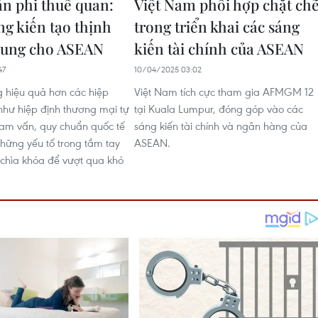
ản phi thuế quan:
Việt Nam phối hợp chặt ch
g kiến tạo thịnh
trong triển khai các sáng
hung cho ASEAN
kiến tài chính của ASEAN
47
10/04/2025 03:02
g hiệu quả hơn các hiệp
Việt Nam tích cực tham gia AFMGM 12
 như hiệp định thương mại tự
tại Kuala Lumpur, đóng góp vào các
ham vấn, quy chuẩn quốc tế
sáng kiến tài chính và ngân hàng của
những yếu tố trong tầm tay
ASEAN.
chìa khóa để vượt qua khó