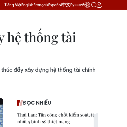
Tiếng Việt
English
Français
Español
中文
Русский
 hệ thống tài
 thúc đẩy xây dựng hệ thống tài chính
ĐỌC NHIỀU
Thái Lan: Tấn công chốt kiểm soát, ít
nhất 5 binh sỹ thiệt mạng