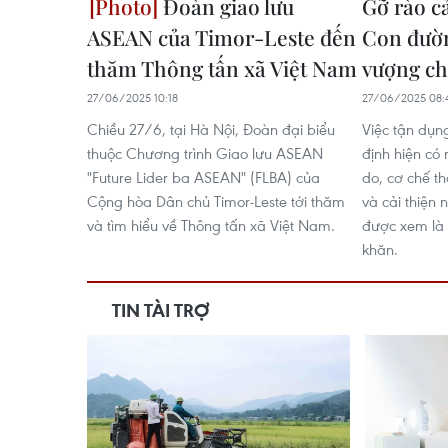
Đoàn giao lưu
Gỡ rào c
ASEAN của Timor-Leste đến
Con đườn
thăm Thông tấn xã Việt Nam
vượng c
27/06/2025 10:18
27/06/2025 08:
Chiều 27/6, tại Hà Nội, Đoàn đại biểu
Việc tận dụn
thuộc Chương trình Giao lưu ASEAN
định hiện có
"Future Lider ba ASEAN" (FLBA) của
do, cơ chế t
Cộng hòa Dân chủ Timor-Leste tới thăm
và cải thiện 
và tìm hiểu về Thông tấn xã Việt Nam.
được xem là 
khăn.