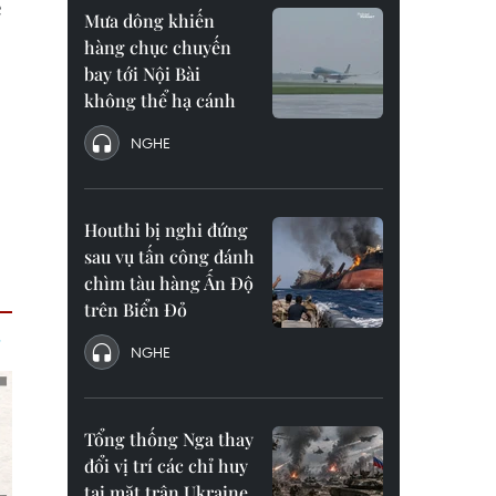
ẽ
Mưa dông khiến
hàng chục chuyến
bay tới Nội Bài
không thể hạ cánh
NGHE
Houthi bị nghi đứng
sau vụ tấn công đánh
chìm tàu hàng Ấn Độ
trên Biển Đỏ
NGHE
Tổng thống Nga thay
đổi vị trí các chỉ huy
tại mặt trận Ukraine