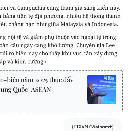
unei và Campuchia cũng tham gia sáng kiến này.
 bằng tiền tệ địa phương, nhiều hệ thống thanh
kết, chẳng hạn như giữa Malaysia và Indonesia.
g nội tệ và giảm phụ thuộc vào ngoại tệ trong
 toàn cầu ngày càng khó lường. Chuyên gia Lee
ủi ro hiện nay cho thấy khu vực cần xây dựng
ập và kiên cường./.
iền-biển năm 2025 thúc đẩy
Trung Quốc-ASEAN
(TTXVN/Vietnam+)