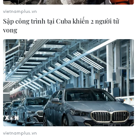
06/08/2026 15:07
vietnamplus.vn
Sập công trình tại Cuba khiến 2 người tử
vong
Thái Lan-Myanmar thúc đẩy hợp tác
kinh tế và công nghệ vũ trụ
06/08/2026 13:35
Việt Nam-Thái Lan nhất trí thúc đẩy
triển khai thực chất Chiến lược "Ba
kết nối"
06/08/2026 13:24
Thủ tướng Lê Minh Hưng tiếp Đại sứ
Malaysia đến chào từ biệt kết thúc
vietnamplus.vn