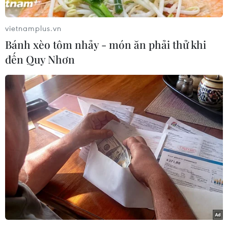
Theo phóng viên TTXVN tại Jakarta, tại Hội nghị
vietnamplus.vn
Cấp cao Hiệp hội các quốc gia Đông Nam Á
Bánh xèo tôm nhảy - món ăn phải thử khi
(ASEAN) lần thứ 42 diễn ra từ ngày 9-11/5 tại thị
đến Quy Nhơn
trấn Labuan Bajo của Indonesia, các nhà lãnh
đạo ASEAN đã tái khẳng định tầm quan trọng
của việc duy trì và thúc đẩy hòa bình, an ninh,
ổn định, an toàn, tự do hàng hải và hàng không
ở Biển Đông.
Trong tuyên bố Chủ tịch được thông qua tại hội
nghị, các nhà lãnh đạo ASEAN tái khẳng định
sự cần thiết theo đuổi giải pháp hòa bình trong
giải quyết các tranh chấp, phù hợp với luật pháp
quốc tế, trong đó có Công ước Liên hợp quốc về
Luật Biển (UNCLOS) năm 1982.