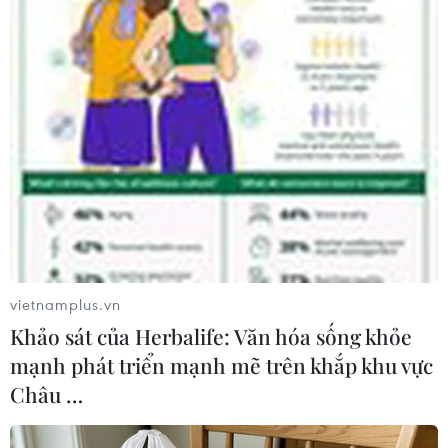
#Hội nghị Cấp cao ASEAN
#Biển Đông
#UNCLOS
#DOC
#COC
Indonesia
Theo dõi VietnamPlus
vietnamplus.vn
Khảo sát của Herbalife: Văn hóa sống khỏe
mạnh phát triển mạnh mẽ trên khắp khu vực
Châu …
TIN LIÊN QUAN