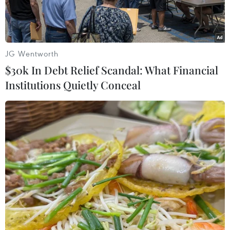
các tranh chấp, phù hợp với luật pháp quốc tế,
trong đó có Công ước Liên hợp quốc về Luật Biển
1982.
JG Wentworth
$30k In Debt Relief Scandal: What Financial
Institutions Quietly Conceal
Thủ tướng Phạm Minh Chính và các nhà lãnh đạo ASEAN tham
quan vùng biển Labuan Bajo, Indonesia. (Ảnh: Dương
Giang/TTXVN)