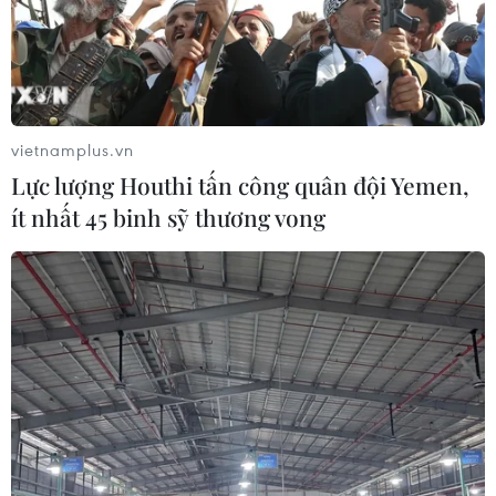
vietnamplus.vn
Lực lượng Houthi tấn công quân đội Yemen,
ít nhất 45 binh sỹ thương vong
TIN CÙNG CHUYÊN MỤC
Xây dựng Cộng đồng ASEAN tự
cường, sáng tạo, lấy người dân làm
trung tâm
06/08/2026 23:55
Hợp tác quốc phòng-an ninh giữa