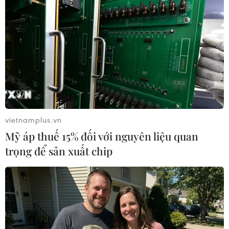
quyết một cách hòa bình thông qua biện pháp bám sát
cách tiếp cận hòa bình và dựa trên luật pháp.
vietnamplus.vn
Mỹ áp thuế 15% đối với nguyên liệu quan
trọng để sản xuất chip
Philippines, Malaysia nhấn mạnh tầm
quan trọng của hòa bình Biển Đông