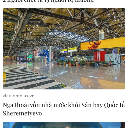
vietnamplus.vn
Nga thoái vốn nhà nước khỏi Sân bay Quốc tế
Sheremetyevo