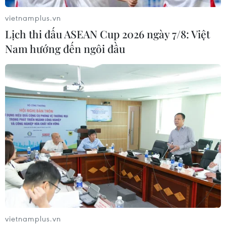
vietnamplus.vn
Lịch thi đấu ASEAN Cup 2026 ngày 7/8: Việt
Nam hướng đến ngôi đầu
Chuyên gia Indonesia đề cao vai trò của
Việt Nam trong khối ASEAN
09/05/2023 05:39
Việt Nam hội nhập an ninh với phần còn lại của Đông
Nam Á và tạo ra một môi trường thuận lợi để phát triển
kinh tế, thúc đẩy công nghiệp hóa và hiện đại hóa đất
nước trong bối cảnh hội nhập khu vực.
vietnamplus.vn