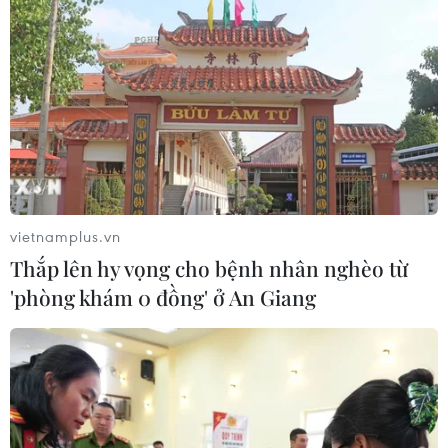
Chủ tịch Quốc hội kiêm Chủ
tịch Hạ viện Thái Lan viếng Lăng Bác
và tưởng niệm Anh hùng liệt sỹ
05/08/2026 09:20
Tổng Bí thư, Chủ tịch nước
Tô Lâm tiếp Đại sứ Malaysia
vietnamplus.vn
05/08/2026 07:46
Thắp lên hy vọng cho bệnh nhân nghèo từ
'phòng khám 0 đồng' ở An Giang
Thường trực Ban Bí thư Trần
Cẩm Tú tiếp Đại sứ Singapore tại Việt
Nam
05/08/2026 07:45