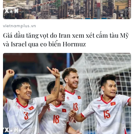
vietnamplus.vn
Giá dầu tăng vọt do Iran xem xét cấm tàu Mỹ
Trung Quốc, ASEAN nhất trí duy trì hòa
và Israel qua eo biển Hormuz
bình và ổn định ở Biển Đông
15/03/2023 03:53
Theo người phát ngôn Bộ Ngoại giao Trung Quốc, trong
cuộc họp lần thứ 38 của Nhóm công tác chung ASEAN-
Trung Quốc, hai bên tiếp tục thúc đẩy tham vấn về Bộ
quy tắc ứng xử ở Biển Đông (COC).