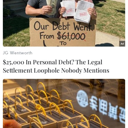
02/03/2023 06:46
Lãnh đạo Philippines và Malaysia nhất trí tăng cường
hợp tác chính trị và an ninh, đồng thời nhấn mạnh tầm
quan trọng của việc duy trì hòa bình ở Biển Đông.
JG Wentworth
$25,000 In Personal Debt? The Legal
Settlement Loophole Nobody Mentions