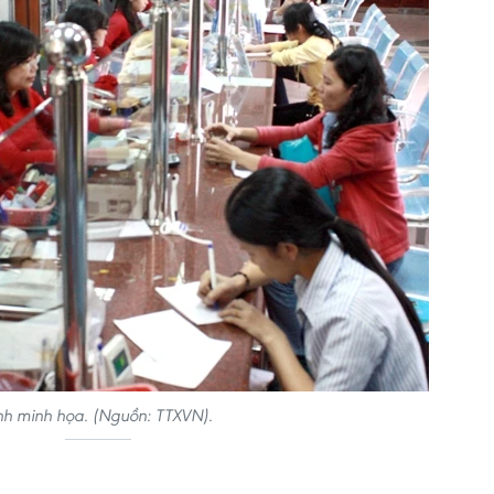
h minh họa. (Nguồn: TTXVN).