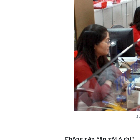
Ản
Không nên “ăn xổi ở thì”