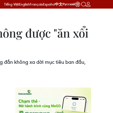
Tiếng Việt
English
Français
Español
中文
Русский
hông được "ăn xổi
ng đắn không xa dời mục tiêu ban đầu,