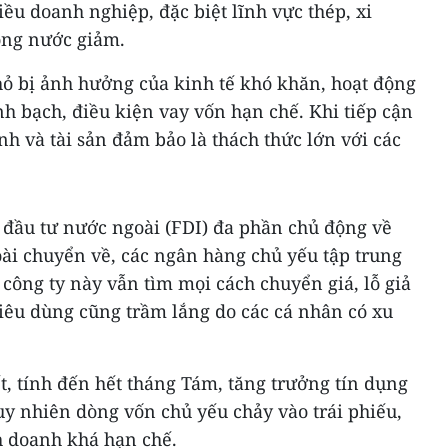
ều doanh nghiệp, đặc biệt lĩnh vực thép, xi
ng nước giảm.
ỏ bị ảnh hưởng của kinh tế khó khăn, hoạt động
h bạch, điều kiện vay vốn hạn chế. Khi tiếp cận
ính và tài sản đảm bảo là thách thức lớn với các
 đầu tư nước ngoài (FDI) đa phần chủ động về
ài chuyển về, các ngân hàng chủ yếu tập trung
 công ty này vẫn tìm mọi cách chuyển giá, lỗ giả
 tiêu dùng cũng trầm lắng do các cá nhân có xu
t, tính đến hết tháng Tám, tăng trưởng tín dụng
uy nhiên dòng vốn chủ yếu chảy vào trái phiếu,
h doanh khá hạn chế.