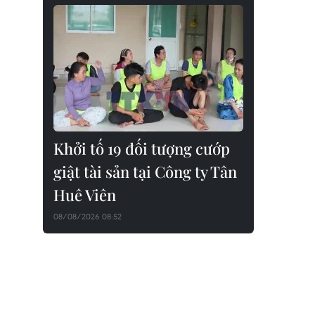
Khởi tố 19 đối tượng cướp
giật tài sản tại Công ty Tân
Huê Viên
08/08/2026 08:52