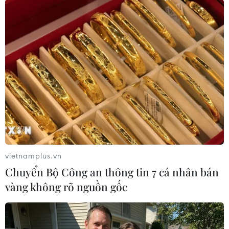
Bởi vậy, giải pháp thúc đẩy liên kết "3 nhà",
cùng với việc mở rộng hợp tác quốctế trên lĩnh
vực khoa học công nghệ theo hướng mua bán,
trao đổi, cùng hợp tácnghiên cứu; tạo điều kiện
thuận lợi cho các tổ chức và cá nhân nước ngoài
thànhlập các tổ chức chuyên ngành này tại Việt
Nam, chắc chắn sẽ tạo thành động lựcmạnh mẽ
thúc đẩy hoạt động khoa học và công nghệ Việt
Nam phát triển vữngchắc./.
vietnamplus.vn
Chuyển Bộ Công an thông tin 7 cá nhân bán
Văn Hào (Vietnam+)
vàng không rõ nguồn gốc