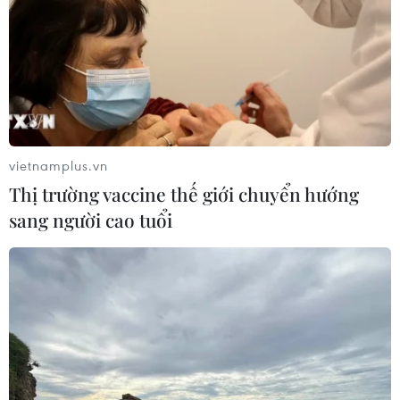
chế bảo vệ sẽ khó khuyến khích đổi
mới sáng tạo thực tiễn
04/08/2026 11:01
Hàn Quốc lên kế hoạch phóng tàu
thăm dò không gian Trái Đất-Mặt
Trăng
vietnamplus.vn
04/08/2026 09:42
Thị trường vaccine thế giới chuyển hướng
sang người cao tuổi
Kiện toàn nhân sự Ban Chỉ đạo
Trung ương về phát triển khoa học,
công nghệ, đổi mới sáng tạo và
chuyển đổi số
04/08/2026 01:21
Xem thêm