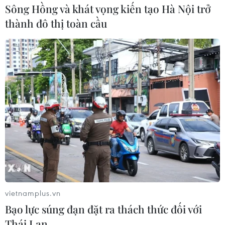
Sông Hồng và khát vọng kiến tạo Hà Nội trở
Việt Nam và Lào thúc đẩy hợp tác
thành đô thị toàn cầu
khoa học
05/08/2026 23:43
Phát triển mô hình AI giải mã “ngôn
ngữ của não bộ”
05/08/2026 23:26
Ngoại giao khoa học-
công nghệ trở thành trụ cột mới của
nền đối ngoại Việt Nam
vietnamplus.vn
05/08/2026 14:56
Bạo lực súng đạn đặt ra thách thức đối với
Thái Lan