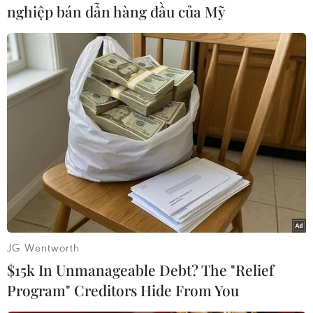
Ngay cả các tập đoàn kinh tế lớn, các Tổng công
nghiệp bán dẫn hàng đầu của Mỹ
ty 90 và 91 của Nhà nước cũngít quan tâm đầu
tư khoa học và công nghệ cho chính đơn vị
mình. Hiện đang tồntại một nghịch lý là một số
tập đoàn kinh tế, tổng công ty trước đây được
Nhànước giao quản lý các viện nghiên cứu
chuyên ngành mạnh, nay lại chuyển trả cácviện
này về các bộ chủ quản.
Chưa kể kinh phí đầu tư phát triển khoa học và
công nghệ do Chính phủ phân bổcho các địa
phương hàng năm bị sử dụng không đúng mục
đích, không có hiệu quả,dẫn đến tỷ lệ đóng góp
JG Wentworth
của khoa học và công nghệ vào nền kinh tế Việt
$15k In Unmanageable Debt? The "Relief
Nam chỉ ởkhoảng 22-23%. Đây là tỷ lệ thấp so
Program" Creditors Hide From You
với thế giới cũng như trong khu vực.