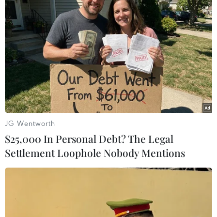
#Khoa học
#Công nghệ
#Tổng công ty 90
JG Wentworth
$25,000 In Personal Debt? The Legal
Settlement Loophole Nobody Mentions
Theo dõi VietnamPlus