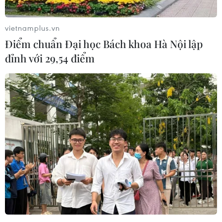
vietnamplus.vn
Điểm chuẩn Đại học Bách khoa Hà Nội lập
đỉnh với 29,54 điểm
Hạm đội tàu chiến của hải quân Iran thăm
hữu nghị Pakistan
28/09/2016 01:38
Đội tàu của Iran gồm 4 chiếc, bao gồm tàu hậu cần
Lavan, tàu chiến Falakhan và Khanjar và tàu vận tải
Konarak, đã cập cảng Karachi của Pakistan bắt đầu
chuyến thăm hữu nghị quốc gia Nam Á này.