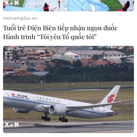
03/08/2026 06:24
vietnamplus.vn
Tuổi trẻ Điện Biên tiếp nhận ngọn đuốc
Xem thêm
Hành trình “Tôi yêu Tổ quốc tôi”
CƠ QUAN CHỦ QUẢN: THÔNG TẤN XÃ VIỆT NAM
Tổng Biên tập: TRẦN TIẾN DUẨN
Phó Tổng Biên tập: NGUYỄN THỊ TÁM, KHÚC THANH
THỦY
Sở hữu trí tuệ
Quy định sử dụng
RSS
Hỗ trợ