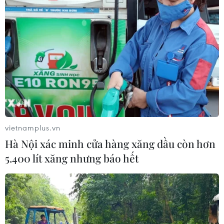
vietnamplus.vn
Hà Nội xác minh cửa hàng xăng dầu còn hơn
5.400 lít xăng nhưng báo hết