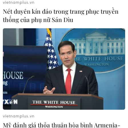
vietnamplus.vn
Nét duyên kín đáo trong trang phục truyền
thống của phụ nữ Sán Dìu
Israel thử nghiệm tên lửa Arrow giữa
lúc căng thẳng khu vực leo thang
06/08/2026 11:17
Iran cảnh báo đáp trả nhằm vào hạ
tầng năng lượng khu vực nếu bị tấn
công
06/08/2026 04:37
Iran và Oman đạt thỏa thuận về
tuyến vận tải qua eo biển Hormuz
vietnamplus.vn
06/08/2026 04:36
Mỹ đánh giá thỏa thuận hòa bình Armenia-