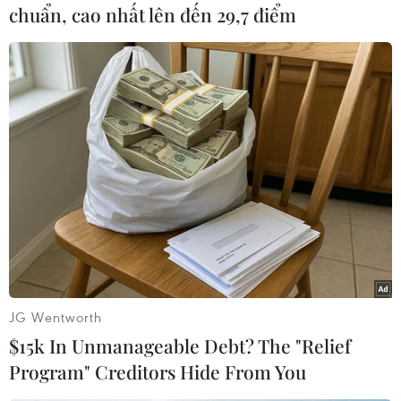
chuẩn, cao nhất lên đến 29,7 điểm
#Máy bay
#Tàu chiến của Iran
#Eo biển Hormuz
#Hải quân Mỹ
#Tổng thống đắc cử Donald Trump
Iran
Mỹ
Theo dõi VietnamPlus
JG Wentworth
$15k In Unmanageable Debt? The "Relief
Program" Creditors Hide From You
TIN LIÊN QUAN