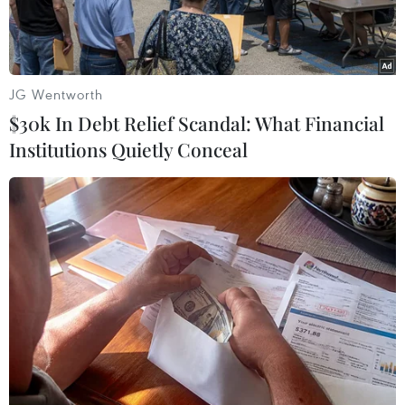
JG Wentworth
$30k In Debt Relief Scandal: What Financial
Institutions Quietly Conceal
Một tàu chiến của Iran. (Nguồn: AP)
Ngày 28/11, hai quan chức quốc phòng Mỹ cho
biết một tàu chiến của lực lượng Vệ binh Cách
mạng Hồi giáo Iran đã chĩa vũ khí vào một máy
bay lên thẳng của Hải quân Mỹ ở Eo biển
Hormuz hôm 26/11, hành động mà họ mô tả là
"không an toàn và thiếu chuyên nghiệp."