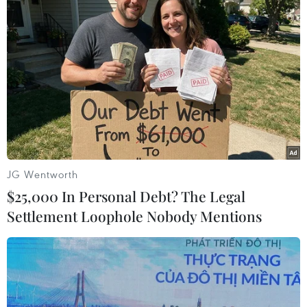
thủ Iran có khả năng dễ dàng tiêu diệt các chiến hạm
Mỹ.
JG Wentworth
$25,000 In Personal Debt? The Legal
Settlement Loophole Nobody Mentions
Iran lên kế hoạch tập trận hải quân gần Eo