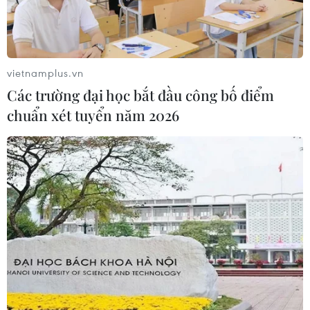
vietnamplus.vn
Iran mở rộng sự hiện diện trên Địa Trung
Các trường đại học bắt đầu công bố điểm
Hải thông qua Italy
chuẩn xét tuyển năm 2026
26/09/2016 00:48
Nhằm mở rộng sự hiện diện ở Địa Trung Hải, Iran đàm
phán thỏa thuận trao đổi hải quân để tàu chiến được
neo đậu tại các cảng biển của Italy.