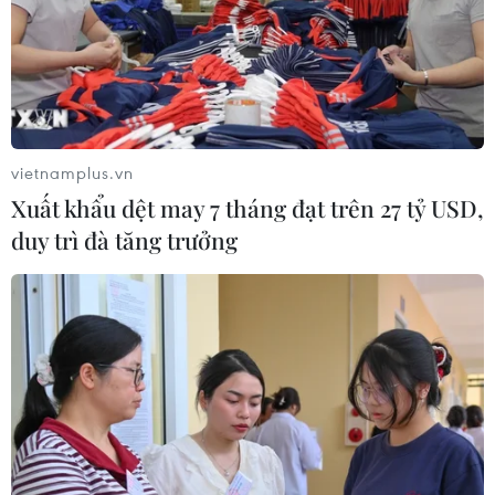
vietnamplus.vn
Xuất khẩu dệt may 7 tháng đạt trên 27 tỷ USD,
duy trì đà tăng trưởng
TIN CÙNG CHUYÊN MỤC
Iran ra điều kiện yêu cầu Mỹ rút
quân, bồi thường để mở lại eo biển
Hormuz
09/08/2026 07:08
Tổng thống Iran nhấn mạnh Tehran
sẽ không bị ép buộc phải đầu hàng