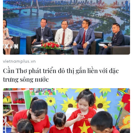
biển Hormuz
26/01/2016 12:25
Iran thông báo sẽ tiến hành một cuộc tập trận hải quân
"quy mô lớn" gần Eo biển chiến lược Hormuz sau vụ 10
thủy thủ Mỹ xâm phạm lãnh hải Iran hồi đầu tháng.
vietnamplus.vn
Cần Thơ phát triển đô thị gắn liền với đặc
trưng sông nước