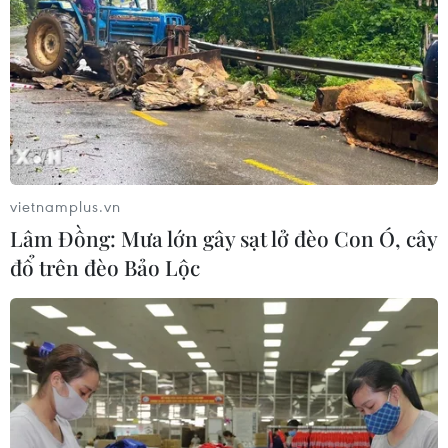
vietnamplus.vn
Lâm Đồng: Mưa lớn gây sạt lở đèo Con Ó, cây
đổ trên đèo Bảo Lộc