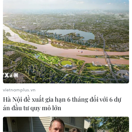
vietnamplus.vn
“Chiến hạm Mỹ là mục tiêu dễ dàng đối
Hà Nội đề xuất gia hạn 6 tháng đối với 6 dự
với hải quân Iran”
án đầu tư quy mô lớn
06/05/2014 23:33
Tư lệnh Hải quân Quân đoàn Vệ binh Cách mạng Hồi
giáo Iran, Chuẩn Đô đốc Ali Fadavi, tuyên bố các thủy